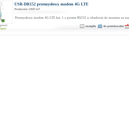
USR-DR152 przemysłowy modem 4G LTE
Producent:
USR IoT
Przemysłowy modem 4G LTE kat. 1 z portem RS232 w obudowie do montażu na sz
ępność:
szczegóły
do przechowalni
tępne