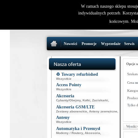
W ramach naszego sklepu stosuj
indywidualnych potrzeb. Korzysta
końcowym. Może
Nowości
Promocje
Wyprzedaże
Serwis
Opcje s
♻️ Towary refurbished
Szukana
Wszystkie
Cena
o
Access Pointy
Wszystkie
Kategor
Akcesoria
Produce
Cybanty/Obejmy
,
Kołki
,
Zaciskarki
,
Tylko 
Akcesoria GSM/LTE
Zestawy abonenckie
,
Anteny zewnętrzne
,
Anteny
Wszystkie
Wyniki 
Automatyka i Przemysł
Modemy / Routery
,
Akcesoria
,