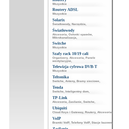
Wszystkie
Routery ADSL
Wszystkie
Solarix
Światłowody
,
Narzędzia
,
Światłowody
Akcesoria
,
Osłonki spawów
,
Mikrokanalizacja
,
Switche
Wszystkie
Szafy rack 10/19 cali
Organizery
,
Akcesoria
,
Panele
wentylacyjne
,
Telewizja cyfrowa DVB-T
Wszystkie
Teltonika
Switche
,
Anteny
,
Bramy sieciowe
,
Tenda
Switche
,
Inteligentny dom
,
TP-Link
Akcesoria
,
Zasilanie
,
Switche
,
Ubiquiti
Cloud Keys i Gateway
,
Routery
,
Akcesoria
,
VoIP
Bramki VoIP
,
Telefony VoIP
,
Stacje bazowe
,
Zasilanie