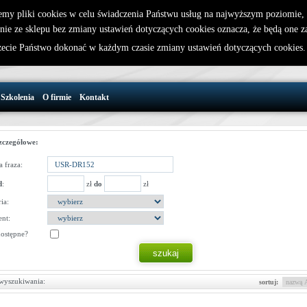
emy pliki cookies w celu świadczenia Państwu usług na najwyższym poziomie
nie ze sklepu bez zmiany ustawień dotyczących cookies oznacza, że będą one 
32 721 86 72
W koszyku jest 0 produktów(y)
cie Państwo dokonać w każdym czasie zmiany ustawień dotyczących cookies
support@wirelesslan.com.pl
Szkolenia
O firmie
Kontakt
zczegółowe:
 fraza:
d
:
zł
do
zł
ia:
nt:
dostępne?
wyszukiwania:
sortuj: