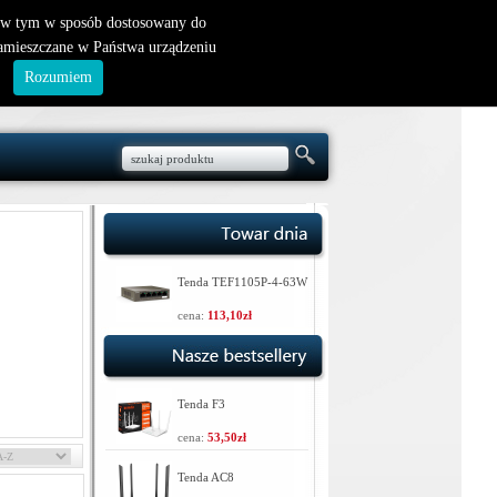
nowy klient
|
logowanie
, w tym w sposób dostosowany do
zamieszczane w Państwa urządzeniu
.
Rozumiem
Tenda TEF1105P-4-63W
cena:
113,10zł
Tenda F3
cena:
53,50zł
Tenda AC8