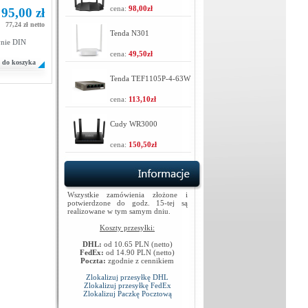
cena:
98,00zł
95,00 zł
77,24 zł netto
Tenda N301
ynie DIN
cena:
49,50zł
do koszyka
Tenda TEF1105P-4-63W
cena:
113,10zł
Cudy WR3000
cena:
150,50zł
Wszystkie zamówienia złożone i
potwierdzone do godz. 15-tej są
realizowane w tym samym dniu.
Koszty przesyłki:
DHL:
od 10.65 PLN (netto)
FedEx:
od 14.90 PLN (netto)
Poczta:
zgodnie z cennikiem
Zlokalizuj przesyłkę DHL
Zlokalizuj przesyłkę FedEx
Zlokalizuj Paczkę Pocztową