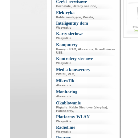
Części serwisowe
Pozostałe
,
Układy scalone
,
Elektryka
Kable zasilające
,
Puszki
,
Inteligentny dom
Dost
Wszystkie
dos
Karty sieciowe
Wszystkie
Komputery
Pamięci RAM
,
Akcesoria
,
Przedłużacze
USB
,
Kontrolery sieciowe
Wszystkie
Media konwertery
2WIRE
,
PLC
,
MikroTik
Akcesoria
,
Monitoring
Akcesoria
,
Okablowanie
Pigtaile
,
Kable Sieciowe (skrętka)
,
Patchcordy
,
Platformy WLAN
Wszystkie
Radiolinie
Wszystkie
Routery