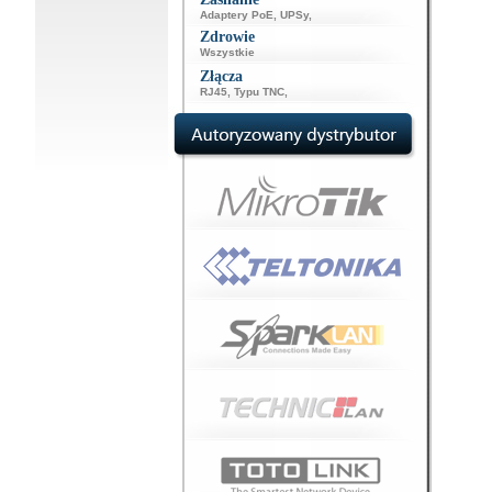
Adaptery PoE
,
UPSy
,
Zdrowie
Wszystkie
Złącza
RJ45
,
Typu TNC
,