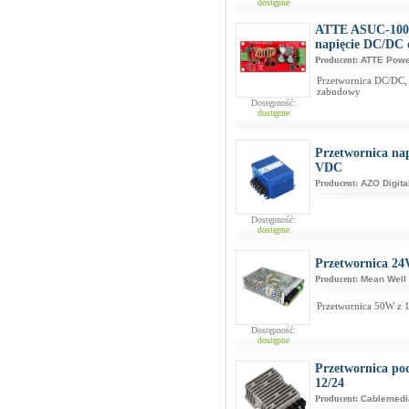
dostępne
ATTE ASUC-100-
napięcie DC/DC
Producent:
ATTE Pow
Przetwornica DC/DC,
zabudowy
Dostępność:
dostępne
Przetwornica na
VDC
Producent:
AZO Digita
Dostępność:
dostępne
Przetwornica 24
Producent:
Mean Well
Przetwornica 50W z
Dostępność:
dostępne
Przetwornica po
12/24
Producent:
Cablemedi