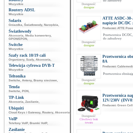
do zabudowy
Wszystkie
Dostępność:
dostępne
Routery ADSL
Wszystkie
ATTE ASDC-30-A
Solarix
napięcie DC/DC z
Gniazdka
,
Światłowody
,
Narzędzia
,
Producent:
ATTE Pow
Światłowody
Przetwornica DC/DC, 
Akcesoria
,
Media konwertery
,
do zabudowy
GPON/EPON
,
Dostępność:
Switche
dostępne
Wszystkie
Szafy rack 10/19 cali
Przetwornica ob
Organizery
,
Szafy
,
Akcesoria
,
8A
Telewizja cyfrowa DVB-T
Producent:
Cablemedi
Wszystkie
Przetwornica obniżaj
Teltonika
Dostępność:
Switche
,
Anteny
,
Bramy sieciowe
,
dostępne
Tenda
Switche
,
PON
,
Przetwornica na
TP-Link
12V/230V (INV0
Akcesoria
,
Zasilanie
,
Producent:
Green Cell
Ubiquiti
Cloud Keys i Gateway
,
Routery
,
Akcesoria
,
Dostępność:
VoIP
Chwilowy brak
towaru
Telefony VoIP
,
Bramki VoIP
,
Zasilanie