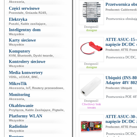
Akcesoria
,
Przetwornica ob
Części serwisowe
Producent:
Cablemedi
Pozostałe
,
Gniazda RJ45
,
Przetwornica obniżaj
Elektryka
Puszki
,
Kable zasilające
,
Dostępność:
Inteligentny dom
dostępne
Wszystkie
ATTE ASUC-15-4
Karty sieciowe
napięcie DC/DC
Wszystkie
Producent:
ATTE Pow
Komputery
KVM
,
Bluetooth
,
Dyski twarde
,
Przetwornica DC/DC,
Kontrolery sieciowe
Dostępność:
Wszystkie
dostępne
Media konwertery
VDSL
,
xCOAX
,
BNC
,
Ubiquiti (INS-8
Adapter 48V 802
MikroTik
Akcesoria
,
IoT
,
Routery przewodowe
,
Producent:
Ubiquiti
Monitoring
Przetwornica POE 48
Akcesoria
,
Dostępność:
Chwilowy brak
Okablowanie
towaru
Przyłącza
,
Kable Zasilające
,
Pigtaile
,
Platformy WLAN
ATTE ASUC-30-A
Wszystkie
napięcie DC/DC 
Radiolinie
Producent:
ATTE Pow
Wszystkie
Przetwornica DC/DC,
Routery