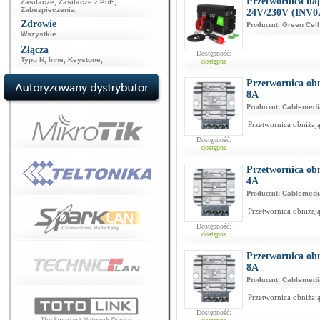
Przetwornica na
Zasilacze
,
Zasilacze z PoE
,
Zabezpieczenia
,
24V/230V (INV0
Zdrowie
Producent:
Green Cell
Wszystkie
Złącza
Dostępność:
Typu N
,
Inne
,
Keystone
,
dostępne
Przetwornica ob
8A
Producent:
Cablemedi
Przetwornica obniżaj
Dostępność:
dostępne
Przetwornica ob
4A
Producent:
Cablemedi
Przetwornica obniżaj
Dostępność:
dostępne
Przetwornica obn
8A
Producent:
Cablemedi
Przetwornica obniżaj
Dostępność: