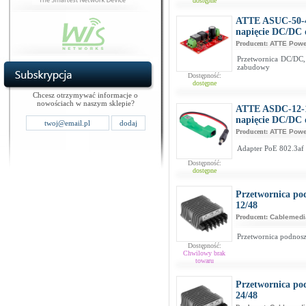
dostępne
ATTE ASUC-50-4
napięcie DC/DC
Producent:
ATTE Pow
Przetwornica DC/DC,
zabudowy
Dostępność:
dostępne
Chcesz otrzymywać informacje o
nowościach w naszym sklepie?
ATTE ASDC-12-1
napięcie DC/DC 
Producent:
ATTE Pow
Adapter PoE 802.3af 
Dostępność:
dostępne
Przetwornica po
12/48
Producent:
Cablemedi
Przetwornica podnosz
Dostępność:
Chwilowy brak
towaru
Przetwornica po
24/48