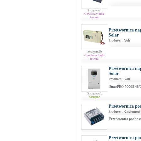
Dostępność:
Chwilowy brak
towaru
Przetwornica na
Solar
Producent:
Volt
Dostępność:
Chwilowy brak
towaru
Przetwornica na
Solar
Producent:
Volt
SinusPRO 7000S 48/
Dostępność:
dostępne
Przetwornica po
Producent:
Cablemedi
Przetwornica podnos
Przetwornica po