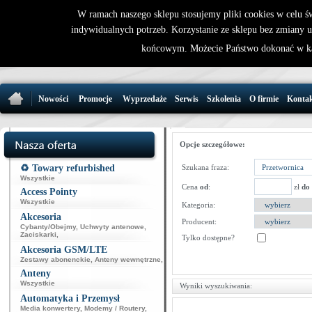
W ramach naszego sklepu stosujemy pliki cookies w celu 
indywidualnych potrzeb. Korzystanie ze sklepu bez zmiany 
32 721 86 
końcowym. Możecie Państwo dokonać w ka
support@wirele
Nowości
Promocje
Wyprzedaże
Serwis
Szkolenia
O firmie
Konta
Opcje szczegółowe:
♻️ Towary refurbished
Szukana fraza:
Wszystkie
Cena
od
:
zł
do
Access Pointy
Wszystkie
Kategoria:
Akcesoria
Producent:
Cybanty/Obejmy
,
Uchwyty antenowe
,
Zaciskarki
,
Tylko dostępne?
Akcesoria GSM/LTE
Zestawy abonenckie
,
Anteny wewnętrzne
,
Anteny
Wszystkie
Wyniki wyszukiwania:
Automatyka i Przemysł
Media konwertery
,
Modemy / Routery
,