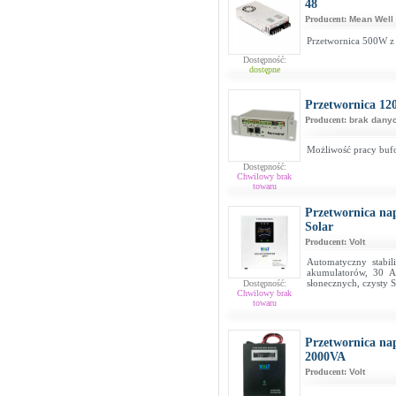
48
Producent:
Mean Well
Przetwornica 500W 
Dostępność:
dostępne
Przetwornica 12
Producent:
brak dany
Możliwość pracy buf
Dostępność:
Chwilowy brak
towaru
Przetwornica na
Solar
Producent:
Volt
Automatyczny stabil
akumulatorów, 30 A
słonecznych, czysty 
Dostępność:
Chwilowy brak
towaru
Przetwornica na
2000VA
Producent:
Volt