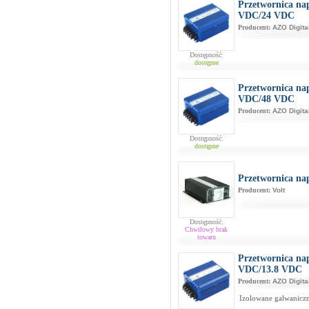
Przetwornica na
VDC/24 VDC
Producent:
AZO Digita
Dostępność:
dostępne
Przetwornica na
VDC/48 VDC
Producent:
AZO Digita
Dostępność:
dostępne
Przetwornica na
Producent:
Volt
Dostępność:
Chwilowy brak
towaru
Przetwornica na
VDC/13.8 VDC
Producent:
AZO Digita
Izolowane galwaniczn