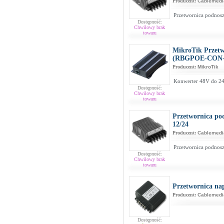
Producent:
Cablemedi
Przetwornica podnos
Dostępność:
Chwilowy brak
towaru
MikroTik Przetw
(RBGPOE-CON
Producent:
MikroTik
Konwerter 48V do 24
Dostępność:
Chwilowy brak
towaru
Przetwornica po
12/24
Producent:
Cablemedi
Przetwornica podnos
Dostępność:
Chwilowy brak
towaru
Przetwornica na
Producent:
Cablemedi
Dostępność: