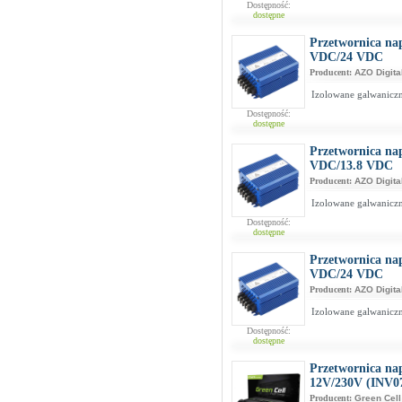
Dostępność:
dostępne
Przetwornica na
VDC/24 VDC
Producent:
AZO Digita
Izolowane galwaniczn
Dostępność:
dostępne
Przetwornica na
VDC/13.8 VDC
Producent:
AZO Digita
Izolowane galwaniczn
Dostępność:
dostępne
Przetwornica na
VDC/24 VDC
Producent:
AZO Digita
Izolowane galwaniczn
Dostępność:
dostępne
Przetwornica na
12V/230V (INV0
Producent:
Green Cell