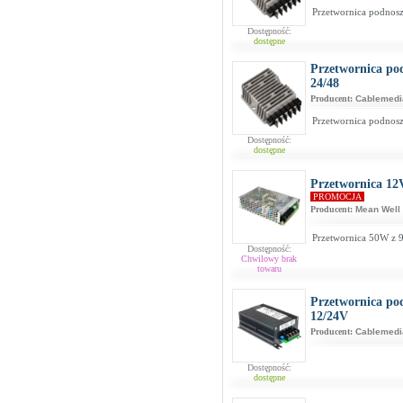
Przetwornica podnos
Dostępność:
dostępne
Przetwornica po
24/48
Producent:
Cablemedi
Przetwornica podnos
Dostępność:
dostępne
Przetwornica 12
PROMOCJA
Producent:
Mean Well
Przetwornica 50W z 
Dostępność:
Chwilowy brak
towaru
Przetwornica p
12/24V
Producent:
Cablemedi
Dostępność:
dostępne