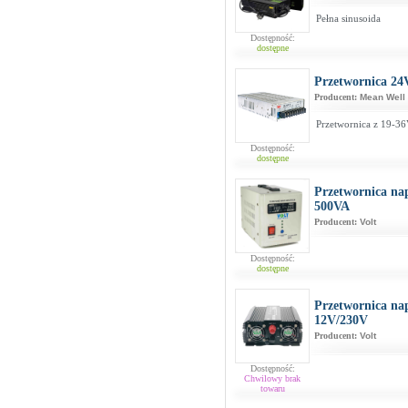
Pełna sinusoida
Dostępność:
dostępne
Przetwornica 24
Producent:
Mean Well
Przetwornica z 19-3
Dostępność:
dostępne
Przetwornica na
500VA
Producent:
Volt
Dostępność:
dostępne
Przetwornica na
12V/230V
Producent:
Volt
Dostępność:
Chwilowy brak
towaru