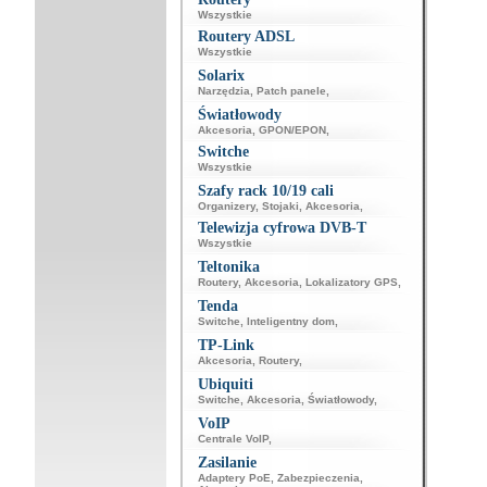
Wszystkie
Routery ADSL
Wszystkie
Solarix
Narzędzia
,
Patch panele
,
Światłowody
Akcesoria
,
GPON/EPON
,
Switche
Wszystkie
Szafy rack 10/19 cali
Organizery
,
Stojaki
,
Akcesoria
,
Telewizja cyfrowa DVB-T
Wszystkie
Teltonika
Routery
,
Akcesoria
,
Lokalizatory GPS
,
Tenda
Switche
,
Inteligentny dom
,
TP-Link
Akcesoria
,
Routery
,
Ubiquiti
Switche
,
Akcesoria
,
Światłowody
,
VoIP
Centrale VoIP
,
Zasilanie
Adaptery PoE
,
Zabezpieczenia
,