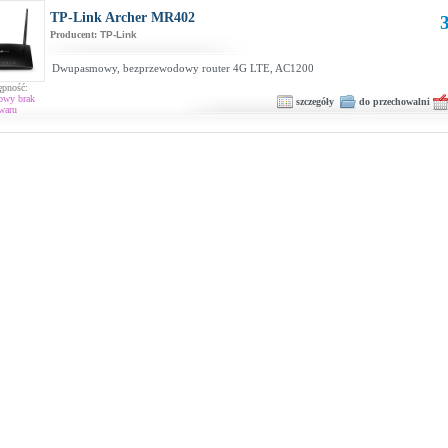
TP-Link Archer MR402
3
Producent:
TP-Link
Dwupasmowy, bezprzewodowy router 4G LTE, AC1200
ępność:
owy brak
szczegóły
do przechowalni
waru