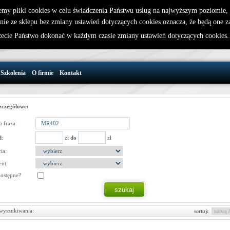
emy pliki cookies w celu świadczenia Państwu usług na najwyższym poziomie
nie ze sklepu bez zmiany ustawień dotyczących cookies oznacza, że będą one 
32 721 86 72
W koszyku jest 0 produktów(y)
cie Państwo dokonać w każdym czasie zmiany ustawień dotyczących cookies
support@wirelesslan.com.pl
Szkolenia
O firmie
Kontakt
zczegółowe:
 fraza:
d
:
zł
do
zł
ia:
nt:
dostępne?
wyszukiwania:
sortuj: