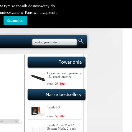
nowy klient
|
logowanie
, w tym w sposób dostosowany do
zamieszczane w Państwa urządzeniu
.
Rozumiem
Organizer kabli poziomy
1U, grzebieniowy
cena:
23,10zł
Tenda F3
cena:
53,50zł
Tenda Nova MW12
System Mesh, 2-pack