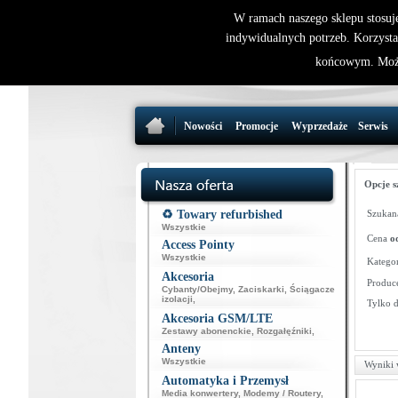
W ramach naszego sklepu stosuj
indywidualnych potrzeb. Korzysta
końcowym. Może
Nowości
Promocje
Wyprzedaże
Serwis
Opcje s
♻️ Towary refurbished
Szukana
Wszystkie
Cena
o
Access Pointy
Wszystkie
Kategor
Akcesoria
Produce
Cybanty/Obejmy
,
Zaciskarki
,
Ściągacze
izolacji
,
Tylko 
Akcesoria GSM/LTE
Zestawy abonenckie
,
Rozgałęźniki
,
Anteny
Wszystkie
Wyniki 
Automatyka i Przemysł
Media konwertery
,
Modemy / Routery
,