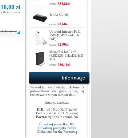
cena:
584,80zł
18,00 zł
258,54 zł netto
Tenda SG108
cena:
60,60zł
do koszyka
Ubiquiti Injector PoE,
15W (U-POE-AF, U-
PoE)
cena:
32,90zł
MikroTik hAP ac2
(RBD52G-5HacD2HnD-
TC)
cena:
280,10zł
Wszystkie zamówienia złożone i
potwierdzone do godz. 15-tej są
realizowane w tym samym dniu.
Koszty przesyłki:
DHL:
od 10.65 PLN (netto)
FedEx:
od 14.90 PLN (netto)
Poczta:
zgodnie z cennikiem
Zlokalizuj przesyłkę DHL
Zlokalizuj przesyłkę FedEx
Zlokalizuj Paczkę Pocztową