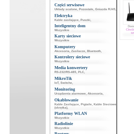
Części serwisowe
Układy scalone
,
Pozostałe
,
Gniazda RJ45
,
Elektryka
Kable zasilające
,
Puszki
,
Inteligentny dom
Dost
Chwil
Wszystkie
to
Karty sieciowe
Wszystkie
Komputery
Akcesoria
,
Zasilacze
,
Bluetooth
,
Kontrolery sieciowe
Wszystkie
Media konwertery
RS-232/RS-485
,
PLC
,
MikroTik
IoT
,
Switche
,
Monitoring
Urządzenia alarmowe
,
Akcesoria
,
Okablowanie
Kable Zasilające
,
Pigtaile
,
Kable Sieciowe
(skrętka)
,
Platformy WLAN
Wszystkie
Radiolinie
Wszystkie
Routery