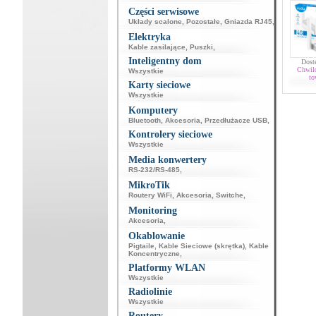
Części serwisowe
Układy scalone
,
Pozostałe
,
Gniazda RJ45
,
Elektryka
Kable zasilające
,
Puszki
,
Inteligentny dom
Dost
Chwil
Wszystkie
to
Karty sieciowe
Wszystkie
Komputery
Bluetooth
,
Akcesoria
,
Przedłużacze USB
,
Kontrolery sieciowe
Wszystkie
Media konwertery
RS-232/RS-485
,
MikroTik
Routery WiFi
,
Akcesoria
,
Switche
,
Monitoring
Akcesoria
,
Okablowanie
Pigtaile
,
Kable Sieciowe (skrętka)
,
Kable
Koncentryczne
,
Platformy WLAN
Wszystkie
Radiolinie
Wszystkie
Routery