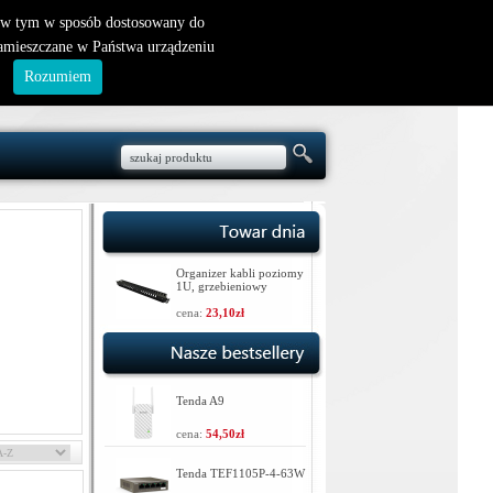
nowy klient
|
logowanie
, w tym w sposób dostosowany do
zamieszczane w Państwa urządzeniu
.
Rozumiem
Organizer kabli poziomy
1U, grzebieniowy
cena:
23,10zł
Tenda A9
cena:
54,50zł
Tenda TEF1105P-4-63W