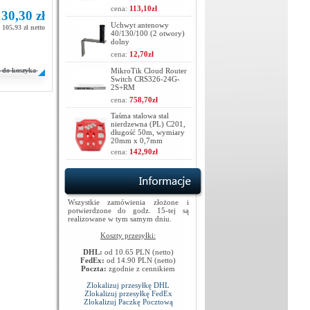
cena:
113,10zł
30,30 zł
Uchwyt antenowy
105,93 zł netto
40/130/100 (2 otwory)
dolny
cena:
12,70zł
do koszyka
MikroTik Cloud Router
Switch CRS326-24G-
2S+RM
cena:
758,70zł
Taśma stalowa stal
nierdzewna (PL) C201,
długość 50m, wymiary
20mm x 0,7mm
cena:
142,90zł
Wszystkie zamówienia złożone i
potwierdzone do godz. 15-tej są
realizowane w tym samym dniu.
Koszty przesyłki:
DHL:
od 10.65 PLN (netto)
FedEx:
od 14.90 PLN (netto)
Poczta:
zgodnie z cennikiem
Zlokalizuj przesyłkę DHL
Zlokalizuj przesyłkę FedEx
Zlokalizuj Paczkę Pocztową