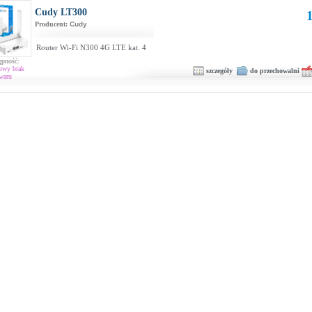
Cudy LT300
1
Producent:
Cudy
Router Wi-Fi N300 4G LTE kat. 4
ępność:
owy brak
szczegóły
do przechowalni
waru