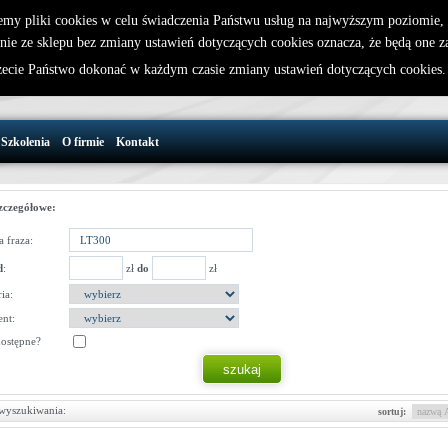
emy pliki cookies w celu świadczenia Państwu usług na najwyższym poziomie
nie ze sklepu bez zmiany ustawień dotyczących cookies oznacza, że będą one 
32 721 86 72
W koszyku jest 0 produktów(y)
cie Państwo dokonać w każdym czasie zmiany ustawień dotyczących cookies
support@wirelesslan.com.pl
Szkolenia
O firmie
Kontakt
zczegółowe:
 fraza:
d
:
zł
do
zł
ia:
nt:
dostępne?
wyszukiwania:
sortuj: