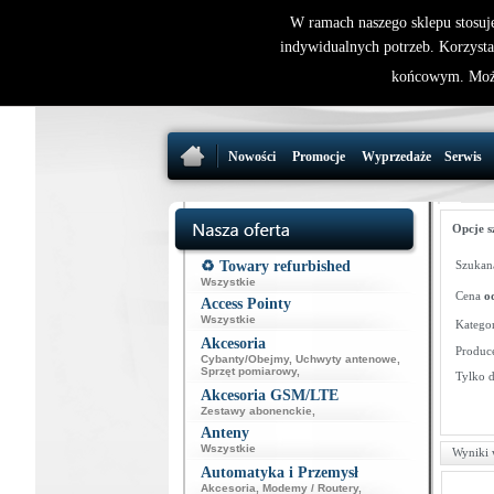
W ramach naszego sklepu stosuj
indywidualnych potrzeb. Korzysta
końcowym. Może
Nowości
Promocje
Wyprzedaże
Serwis
Opcje s
♻️ Towary refurbished
Szukana
Wszystkie
Cena
o
Access Pointy
Wszystkie
Kategor
Akcesoria
Produce
Cybanty/Obejmy
,
Uchwyty antenowe
,
Sprzęt pomiarowy
,
Tylko 
Akcesoria GSM/LTE
Zestawy abonenckie
,
Anteny
Wszystkie
Wyniki 
Automatyka i Przemysł
Akcesoria
,
Modemy / Routery
,