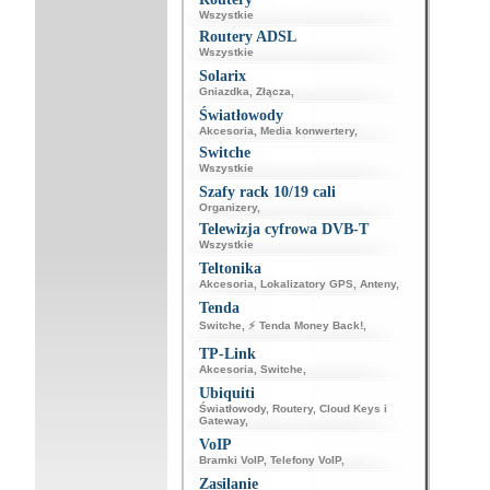
Wszystkie
Routery ADSL
Wszystkie
Solarix
Gniazdka
,
Złącza
,
Światłowody
Akcesoria
,
Media konwertery
,
Switche
Wszystkie
Szafy rack 10/19 cali
Organizery
,
Telewizja cyfrowa DVB-T
Wszystkie
Teltonika
Akcesoria
,
Lokalizatory GPS
,
Anteny
,
Tenda
Switche
,
⚡ Tenda Money Back!
,
TP-Link
Akcesoria
,
Switche
,
Ubiquiti
Światłowody
,
Routery
,
Cloud Keys i
Gateway
,
VoIP
Bramki VoIP
,
Telefony VoIP
,
Zasilanie