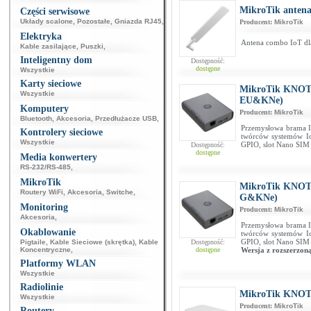
MikroTik ante
Części serwisowe
Układy scalone
,
Pozostałe
,
Gniazda RJ45
,
Producent:
MikroTik
Elektryka
Antena combo IoT dl
Kable zasilające
,
Puszki
,
Inteligentny dom
Dostępność:
dostępne
Wszystkie
Karty sieciowe
MikroTik KNOT
Wszystkie
EU&KNe)
Komputery
Producent:
MikroTik
Bluetooth
,
Akcesoria
,
Przedłużacze USB
,
Przemysłowa brama Io
Kontrolery sieciowe
twórców systemów Io
Wszystkie
GPIO, slot Nano SIM 
Dostępność:
dostępne
Media konwertery
RS-232/RS-485
,
MikroTik
MikroTik KNOT
Routery WiFi
,
Akcesoria
,
Switche
,
G&KNe)
Monitoring
Producent:
MikroTik
Akcesoria
,
Przemysłowa brama Io
Okablowanie
twórców systemów Io
GPIO, slot Nano SIM 
Pigtaile
,
Kable Sieciowe (skrętka)
,
Kable
Dostępność:
Koncentryczne
,
dostępne
Wersja z rozszerzon
Platformy WLAN
Wszystkie
Radiolinie
MikroTik KNOT
Wszystkie
Producent:
MikroTik
Routery