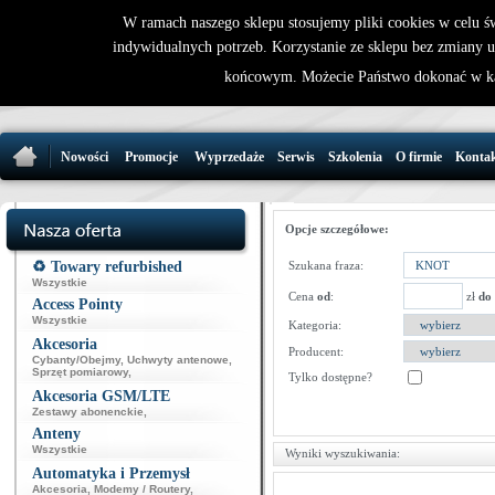
W ramach naszego sklepu stosujemy pliki cookies w celu 
indywidualnych potrzeb. Korzystanie ze sklepu bez zmiany 
32 721 86 
końcowym. Możecie Państwo dokonać w ka
support@wirele
Nowości
Promocje
Wyprzedaże
Serwis
Szkolenia
O firmie
Konta
Opcje szczegółowe:
♻️ Towary refurbished
Szukana fraza:
Wszystkie
Cena
od
:
zł
do
Access Pointy
Wszystkie
Kategoria:
Akcesoria
Producent:
Cybanty/Obejmy
,
Uchwyty antenowe
,
Sprzęt pomiarowy
,
Tylko dostępne?
Akcesoria GSM/LTE
Zestawy abonenckie
,
Anteny
Wszystkie
Wyniki wyszukiwania:
Automatyka i Przemysł
Akcesoria
,
Modemy / Routery
,