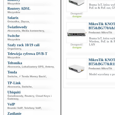
Wszystkie
Brama IoT, która wyk
PoE in & PoE out, G
Routery ADSL
Wszystkie
Dostępność:
dostępne
Solarix
Gniazdka
,
Złącza
,
MikroTik KNOT 
Światłowody
BT5&BG770A&R
Akcesoria
,
Media konwertery
,
Producent:
MikroTik
Switche
Brama IoT, która wyk
Wszystkie
Wireless, PoE in & 
LAN
Szafy rack 10/19 cali
Dostępność:
dostępne
Organizery
,
Telewizja cyfrowa DVB-T
Wszystkie
MikroTik KNOT 
Teltonika
BT5&BG77&R11
Akcesoria
,
Lokalizatory GPS
,
Anteny
,
Producent:
MikroTik
Tenda
Model wycofany z pro
Switche
,
⚡ Tenda Money Back!
,
TP-Link
Akcesoria
,
Switche
,
Ubiquiti
Światłowody
,
Routery
,
Cloud Keys i
Gateway
,
VoIP
Bramki VoIP
,
Telefony VoIP
,
Zasilanie