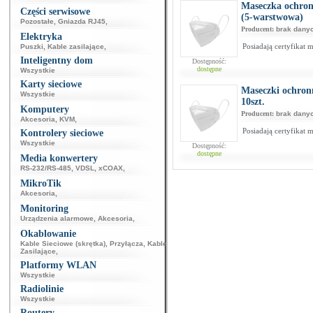
Maseczka ochron
Części serwisowe
(5-warstwowa)
Pozostałe
,
Gniazda RJ45
,
Producent:
brak dany
Elektryka
Posiadają certyfikat 
Puszki
,
Kable zasilające
,
Inteligentny dom
Dostępność:
dostępne
Wszystkie
Karty sieciowe
Maseczki ochron
Wszystkie
10szt.
Komputery
Producent:
brak dany
Akcesoria
,
KVM
,
Posiadają certyfikat
Kontrolery sieciowe
Wszystkie
Dostępność:
dostępne
Media konwertery
RS-232/RS-485
,
VDSL
,
xCOAX
,
MikroTik
Akcesoria
,
Monitoring
Urządzenia alarmowe
,
Akcesoria
,
Okablowanie
Kable Sieciowe (skrętka)
,
Przyłącza
,
Kable
Zasilające
,
Platformy WLAN
Wszystkie
Radiolinie
Wszystkie
Routery