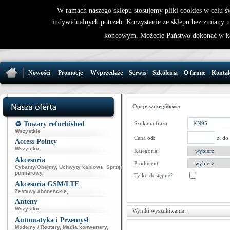
W ramach naszego sklepu stosujemy pliki cookies w celu 
indywidualnych potrzeb. Korzystanie ze sklepu bez zmiany 
32 721 86 
końcowym. Możecie Państwo dokonać w ka
support@wirele
Nowości
Promocje
Wyprzedaże
Serwis
Szkolenia
O firmie
Konta
Opcje szczegółowe:
♻️ Towary refurbished
Szukana fraza:
Wszystkie
Cena
od
:
zł
do
Access Pointy
Wszystkie
Kategoria:
Akcesoria
Producent:
Cybanty/Obejmy
,
Uchwyty kablowe
,
Sprzęt
pomiarowy
,
Tylko dostępne?
Akcesoria GSM/LTE
Zestawy abonenckie
,
Anteny
Wszystkie
Wyniki wyszukiwania:
Automatyka i Przemysł
Modemy / Routery
,
Media konwertery
,