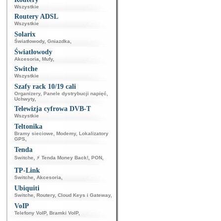
Wszystkie
Routery ADSL
Wszystkie
Solarix
Światłowody
,
Gniazdka
,
Światłowody
Akcesoria
,
Mufy
,
Switche
Wszystkie
Szafy rack 10/19 cali
Organizery
,
Panele dystrybucji napięć
,
Uchwyty
,
Telewizja cyfrowa DVB-T
Wszystkie
Teltonika
Bramy sieciowe
,
Modemy
,
Lokalizatory
GPS
,
Tenda
Switche
,
⚡ Tenda Money Back!
,
PON
,
TP-Link
Switche
,
Akcesoria
,
Ubiquiti
Switche
,
Routery
,
Cloud Keys i Gateway
,
VoIP
Telefony VoIP
,
Bramki VoIP
,