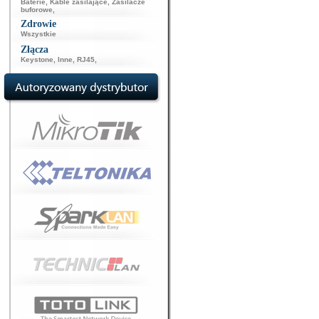
Baterie
,
Kable zasilające
,
Zasilacze
buforowe
,
Zdrowie
Wszystkie
Złącza
Keystone
,
Inne
,
RJ45
,