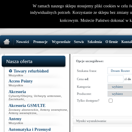
W ramach naszego sklepu stosujemy pliki cookies w celu 
indywidualnych potrzeb. Korzystanie ze sklepu bez zmiany 
32 721 86 
końcowym. Możecie Państwo dokonać w ka
support@wirele
Nowości
Promocje
Wyprzedaże
Serwis
Szkolenia
O firmie
Konta
Opcje szczegółowe:
♻️ Towary refurbished
Szukana fraza:
Wszystkie
Cena
od
:
zł
do
Access Pointy
Wszystkie
Kategoria:
Akcesoria
Producent:
Cybanty/Obejmy
,
Uchwyty antenowe
,
Zaciskarki
,
Tylko dostępne?
Akcesoria GSM/LTE
Zestawy abonenckie
,
Anteny zewnętrzne
,
Anteny wewnętrzne
,
Anteny
Wyniki wyszukiwania:
Wszystkie
Automatyka i Przemysł