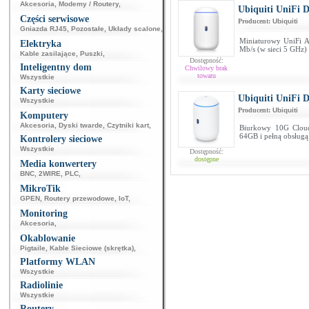
Akcesoria
,
Modemy / Routery
,
Ubiquiti UniFi 
Części serwisowe
Producent:
Ubiquiti
Gniazda RJ45
,
Pozostałe
,
Układy scalone
,
Miniaturowy UniFi A
Elektryka
Mb/s (w sieci 5 GHz)
Kable zasilające
,
Puszki
,
Dostępność:
Inteligentny dom
Chwilowy brak
towaru
Wszystkie
Karty sieciowe
Ubiquiti UniFi 
Wszystkie
Producent:
Ubiquiti
Komputery
Akcesoria
,
Dyski twarde
,
Czytniki kart
,
Biurkowy 10G Cloud
64GB i pełną obsługą 
Kontrolery sieciowe
Wszystkie
Dostępność:
dostępne
Media konwertery
BNC
,
2WIRE
,
PLC
,
MikroTik
GPEN
,
Routery przewodowe
,
IoT
,
Monitoring
Akcesoria
,
Okablowanie
Pigtaile
,
Kable Sieciowe (skrętka)
,
Platformy WLAN
Wszystkie
Radiolinie
Wszystkie
Routery