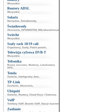
Wszystkie
Routery ADSL
Wszystkie
Solarix
Narzędzia
,
Światłowody
,
Światłowody
Akcesoria
,
GPON/EPON
,
Mikrokanalizacja
,
Switche
Wszystkie
Szafy rack 10/19 cali
Organizery
,
Szafy
,
Patch panele
,
Telewizja cyfrowa DVB-T
Wszystkie
Teltonika
Bramy sieciowe
,
Modemy
,
Lokalizatory
GPS
,
Tenda
Switche
,
Inteligentny dom
,
TP-Link
Zasilanie
,
Akcesoria
,
Ubiquiti
Switche
,
Routery
,
Cloud Keys i Gateway
,
VoIP
Telefony VoIP
,
Bramki VoIP
,
Stacje bazowe
,
Zasilanie