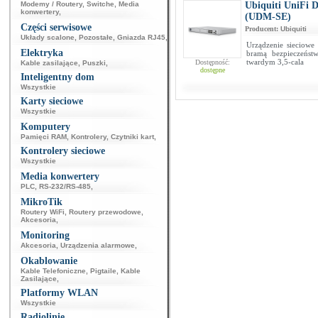
Modemy / Routery
,
Switche
,
Media
Ubiquiti UniFi 
konwertery
,
(UDM-SE)
Części serwisowe
Producent:
Ubiquiti
Układy scalone
,
Pozostałe
,
Gniazda RJ45
,
Urządzenie sieciowe 
Elektryka
bramą bezpieczeńst
twardym 3,5-cala
Dostępność:
Kable zasilające
,
Puszki
,
dostępne
Inteligentny dom
Wszystkie
Karty sieciowe
Wszystkie
Komputery
Pamięci RAM
,
Kontrolery
,
Czytniki kart
,
Kontrolery sieciowe
Wszystkie
Media konwertery
PLC
,
RS-232/RS-485
,
MikroTik
Routery WiFi
,
Routery przewodowe
,
Akcesoria
,
Monitoring
Akcesoria
,
Urządzenia alarmowe
,
Okablowanie
Kable Telefoniczne
,
Pigtaile
,
Kable
Zasilające
,
Platformy WLAN
Wszystkie
Radiolinie