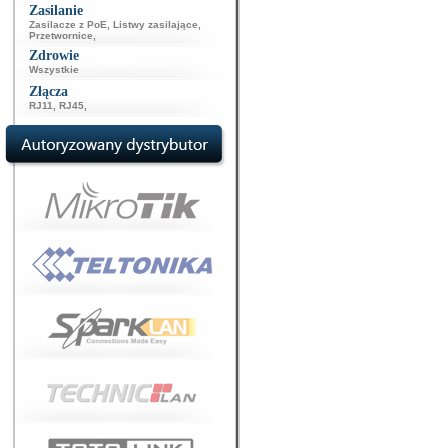
Zasilanie
Zasilacze z PoE
,
Listwy zasilające
,
Przetwornice
,
Zdrowie
Wszystkie
Złącza
RJ11
,
RJ45
,