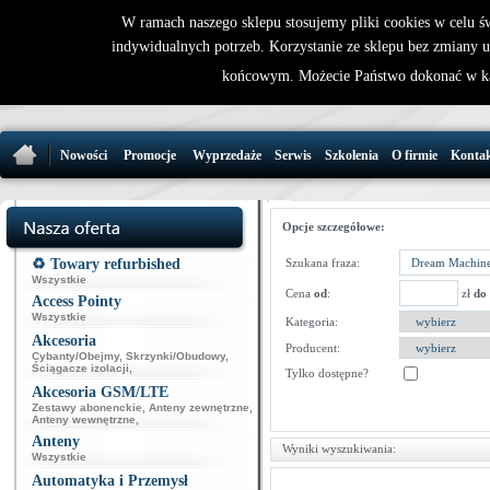
W ramach naszego sklepu stosujemy pliki cookies w celu 
indywidualnych potrzeb. Korzystanie ze sklepu bez zmiany 
32 721 86 
końcowym. Możecie Państwo dokonać w ka
support@wirele
Nowości
Promocje
Wyprzedaże
Serwis
Szkolenia
O firmie
Konta
Opcje szczegółowe:
♻️ Towary refurbished
Szukana fraza:
Wszystkie
Cena
od
:
zł
do
Access Pointy
Wszystkie
Kategoria:
Akcesoria
Producent:
Cybanty/Obejmy
,
Skrzynki/Obudowy
,
Ściągacze izolacji
,
Tylko dostępne?
Akcesoria GSM/LTE
Zestawy abonenckie
,
Anteny zewnętrzne
,
Anteny wewnętrzne
,
Anteny
Wyniki wyszukiwania:
Wszystkie
Automatyka i Przemysł