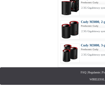
Producent:
Cudy
2.5G Gigabitowy sys
Cudy M3000, 2-
Producent:
Cudy
2.5G Gigabitowy sys
Cudy M3000, 3-
Producent:
Cudy
2.5G Gigabitowy sys
FAQ
|
Regulamin
|
Po
WIRELESSLAN.