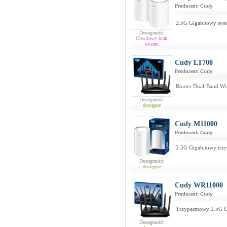
Producent:
Cudy
2.5G Gigabitowy sys
Dostępność:
Chwilowy brak
towaru
Cudy LT700
Producent:
Cudy
Router Dual-Band Wi
Dostępność:
dostępne
Cudy M11000
Producent:
Cudy
2.5G Gigabitowy trz
Dostępność:
dostępne
Cudy WR11000
Producent:
Cudy
Trzypasmowy 2.5G G
Dostępność: