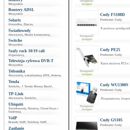
Dostępność:
Wszystkie
dostępne
Routery ADSL
Wszystkie
Cudy FS108D
Solarix
Producent:
Cudy
Gniazdka
,
Złącza
,
8-portowy przełączni
Światłowody
Akcesoria
,
Media konwertery
,
Dostępność:
dostępne
Switche
Wszystkie
Cudy PE25
Szafy rack 10/19 cali
Producent:
Cudy
Organizery
,
Telewizja cyfrowa DVB-T
Karta sieciowa PCI-e 
Wszystkie
Teltonika
Dostępność:
dostępne
Akcesoria
,
Lokalizatory GPS
,
Anteny
,
Tenda
Cudy WU1300S
Switche
,
⚡ Tenda Money Back!
,
Producent:
Cudy
TP-Link
Akcesoria
,
Switche
,
Dwupasmowa, bezprz
Ubiquiti
Dostępność:
Światłowody
,
Routery
,
Cloud Keys i
dostępne
Gateway
,
VoIP
Cudy GS105
Bramki VoIP
,
Telefony VoIP
,
Producent:
Cudy
Zasilanie