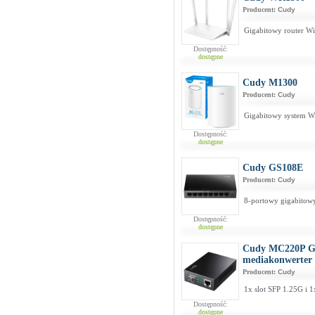
Producent:
Cudy
Gigabitowy router W
Dostępność:
dostępne
Cudy M1300
Producent:
Cudy
Gigabitowy system W
Dostępność:
dostępne
Cudy GS108E
Producent:
Cudy
8-portowy gigabitowy
Dostępność:
dostępne
Cudy MC220P Gi
mediakonwerter
Producent:
Cudy
1x slot SFP 1.25G i 
Dostępność:
dostępne