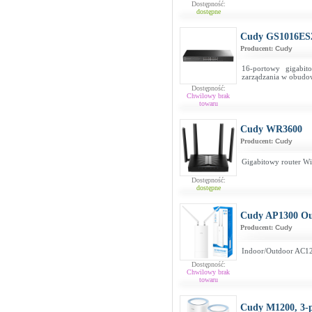
Dostępność:
dostępne
Cudy GS1016ES
Producent:
Cudy
16-portowy gigabi
zarządzania w obudow
Dostępność:
Chwilowy brak
towaru
Cudy WR3600
Producent:
Cudy
Gigabitowy router W
Dostępność:
dostępne
Cudy AP1300 Ou
Producent:
Cudy
Indoor/Outdoor AC1
Dostępność:
Chwilowy brak
towaru
Cudy M1200, 3-