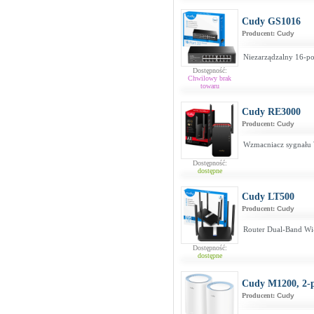
Cudy GS1016
Producent:
Cudy
Niezarządzalny 16-po
Dostępność:
Chwilowy brak
towaru
Cudy RE3000
Producent:
Cudy
Wzmacniacz sygnału
Dostępność:
dostępne
Cudy LT500
Producent:
Cudy
Router Dual-Band Wi
Dostępność:
dostępne
Cudy M1200, 2-
Producent:
Cudy