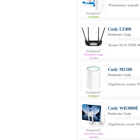
Wzmacniacz sygnału
Dostępność:
dostępne
Cudy LT400
Producent:
Cudy
Router Wi-Fi N300 4
Dostępność:
Chwilowy brak
towaru
Cudy M1500
Producent:
Cudy
Gigabitowy system W
Dostępność:
dostępne
Cudy WR3000E
Producent:
Cudy
Gigabitowy router W
Dostępność:
Chwilowy brak
towaru