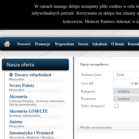
W ramach naszego sklepu stosujemy pliki cookies w celu 
indywidualnych potrzeb. Korzystanie ze sklepu bez zmiany 
32 721 86 
końcowym. Możecie Państwo dokonać w ka
support@wirele
Nowości
Promocje
Wyprzedaże
Serwis
Szkolenia
O firmie
Konta
Opcje szczegółowe:
♻️ Towary refurbished
Szukana fraza:
Wszystkie
Cena
od
:
zł
do
Access Pointy
Wszystkie
Kategoria:
Akcesoria
Producent:
Cybanty/Obejmy
,
Uchwyty antenowe
,
Sprzęt pomiarowy
,
Tylko dostępne?
Akcesoria GSM/LTE
Zestawy abonenckie
,
Anteny
Wszystkie
Wyniki wyszukiwania:
Automatyka i Przemysł
Akcesoria
,
Modemy / Routery
,