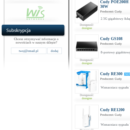
Cudy POE200H 2.
30W
Producent:
Cudy
2.5G gigabitowy Ada
Dostępność:
dostępne
Cudy GS108
Chcesz otrzymywać informacje o
nowościach w naszym sklepie?
Producent:
Cudy
8-portowy gigabitowy
Dostępność:
dostępne
Cudy RE300
NO
Producent:
Cudy
Wzmacniacz sygnału
Dostępność:
dostępne
Cudy RE1200
Producent:
Cudy
Wzmacniacz sygnału