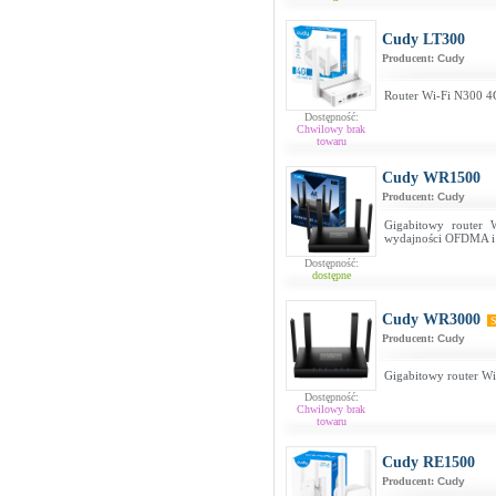
Cudy LT300
Producent:
Cudy
Router Wi-Fi N300 4
Dostępność:
Chwilowy brak
towaru
Cudy WR1500
Producent:
Cudy
Gigabitowy router 
wydajności OFDMA
Dostępność:
dostępne
Cudy WR3000
S
Producent:
Cudy
Gigabitowy router W
Dostępność:
Chwilowy brak
towaru
Cudy RE1500
Producent:
Cudy