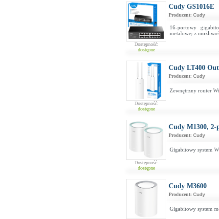
Cudy GS1016E
Producent:
Cudy
16-portowy gigabi
metalowej z możliwoś
Dostępność:
dostępne
Cudy LT400 Out
Producent:
Cudy
Zewnętrzny router W
Dostępność:
dostępne
Cudy M1300, 2-
Producent:
Cudy
Gigabitowy system W
Dostępność:
dostępne
Cudy M3600
Producent:
Cudy
Gigabitowy system m