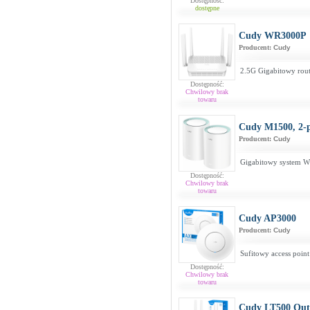
Dostępność:
dostępne
Cudy WR3000P
Producent:
Cudy
2.5G Gigabitowy rou
Dostępność:
Chwilowy brak
towaru
Cudy M1500, 2-
Producent:
Cudy
Gigabitowy system W
Dostępność:
Chwilowy brak
towaru
Cudy AP3000
Producent:
Cudy
Sufitowy access poin
Dostępność:
Chwilowy brak
towaru
Cudy LT500 Out