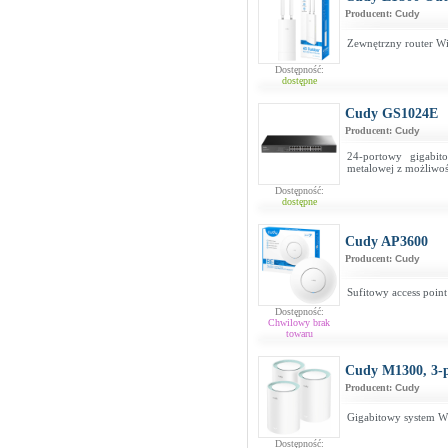
Producent:
Cudy
Zewnętrzny router W
Dostępność:
dostępne
Cudy GS1024E
Producent:
Cudy
24-portowy gigabi
metalowej z możliwoś
Dostępność:
dostępne
Cudy AP3600
Producent:
Cudy
Sufitowy access poin
Dostępność:
Chwilowy brak
towaru
Cudy M1300, 3-
Producent:
Cudy
Gigabitowy system W
Dostępność: