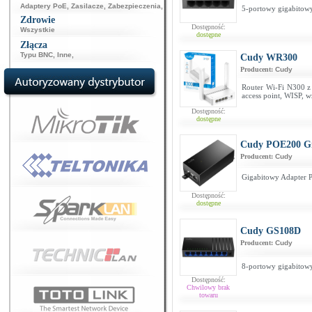
Adaptery PoE
,
Zasilacze
,
Zabezpieczenia
,
5-portowy gigabitowy
Zdrowie
Dostępność:
Wszystkie
dostępne
Złącza
Typu BNC
,
Inne
,
Cudy WR300
Producent:
Cudy
Router Wi-Fi N300 z 
access point, WISP, w
Dostępność:
dostępne
Cudy POE200 Gi
Producent:
Cudy
Gigabitowy Adapter 
Dostępność:
dostępne
Cudy GS108D
Producent:
Cudy
8-portowy gigabitowy
Dostępność:
Chwilowy brak
towaru