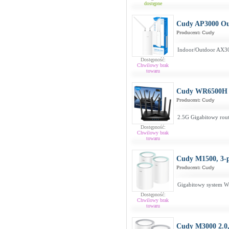
dostępne
Cudy AP3000 Ou
Producent:
Cudy
Indoor/Outdoor AX30
Dostępność:
Chwilowy brak
towaru
Cudy WR6500H
Producent:
Cudy
2.5G Gigabitowy rou
Dostępność:
Chwilowy brak
towaru
Cudy M1500, 3-
Producent:
Cudy
Gigabitowy system W
Dostępność:
Chwilowy brak
towaru
Cudy M3000 2.0,