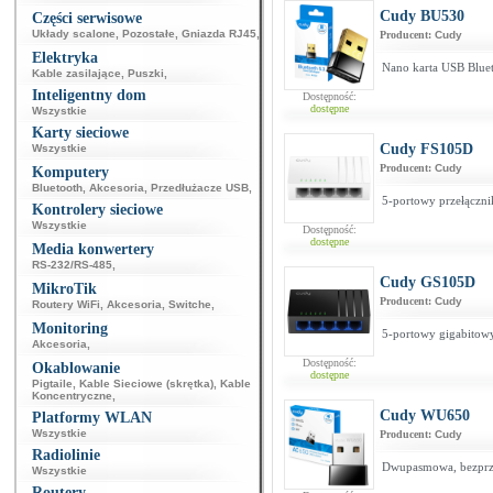
Cudy BU530
Części serwisowe
Układy scalone
,
Pozostałe
,
Gniazda RJ45
,
Producent:
Cudy
Elektryka
Nano karta USB Bluet
Kable zasilające
,
Puszki
,
Inteligentny dom
Dostępność:
dostępne
Wszystkie
Karty sieciowe
Cudy FS105D
Wszystkie
Producent:
Cudy
Komputery
Bluetooth
,
Akcesoria
,
Przedłużacze USB
,
5-portowy przełączni
Kontrolery sieciowe
Wszystkie
Dostępność:
dostępne
Media konwertery
RS-232/RS-485
,
Cudy GS105D
MikroTik
Producent:
Cudy
Routery WiFi
,
Akcesoria
,
Switche
,
Monitoring
5-portowy gigabitowy
Akcesoria
,
Dostępność:
Okablowanie
dostępne
Pigtaile
,
Kable Sieciowe (skrętka)
,
Kable
Koncentryczne
,
Cudy WU650
Platformy WLAN
Wszystkie
Producent:
Cudy
Radiolinie
Dwupasmowa, bezprz
Wszystkie
Routery