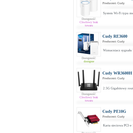
Producent:
Cudy
System Wi-Fi typu m
Dostępność:
Chwilowy brak
towaru
Cudy RE3600
Producent:
Cudy
Wzmacniacz sygnału
Dostępność:
dostępne
Cudy WR3600H
Producent:
Cudy
2.5G Gigabitowy rou
Dostępność:
Chwilowy brak
towaru
Cudy PE10G
Producent:
Cudy
Karta sieciowa PCI-e