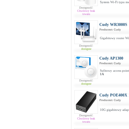
System Wi-Fi typu m
Dostępność:
Chwilowy brak
towaru
Cudy WR3000S
Producent:
Cudy
Gigabitowy router W
Dostępność:
dostępne
Cudy AP1300
Producent:
Cudy
Sufitowy access poi
1A
Dostępność:
dostępne
Cudy POE400X 1
Producent:
Cudy
10G gigabitowy adapt
Dostępność:
Chwilowy brak
towaru