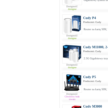
Gigabitowy system m
Dostępność:
dostępne
Cudy P4
Producent:
Cudy
Router na kartę SIM
Dostępność:
dostępne
Cudy M11000, 2
Producent:
Cudy
2.5G Gigabitowy trz
Dostępność:
dostępne
Cudy P5
Producent:
Cudy
Router na kartę SIM
Dostępność:
Chwilowy brak
towaru
Cudy M3000