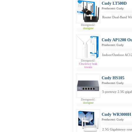
Cudy LT500D
Producent:
Cudy
Router Dual-Band Wi
Dostępność:
dostępne
Cudy AP1200 Ou
Producent:
Cudy
Indoor/Outdoor AC1
Dostępność:
Chwilowy brak
towaru
Cudy HS105
Producent:
Cudy
5-portowy 2.5G gigab
Dostępność:
dostępne
Cudy WR3000H
Producent:
Cudy
2.5G Gigabitowy rou