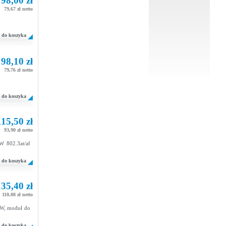
98,00 zł
79,67 zł netto
do koszyka
98,10 zł
79,76 zł netto
do koszyka
115,50 zł
93,90 zł netto
W 802.3at/af
do koszyka
35,40 zł
110,08 zł netto
0W, moduł do
do koszyka