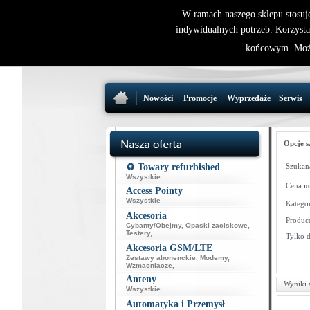
W ramach naszego sklepu stosuj
indywidualnych potrzeb. Korzysta
końcowym. Może
Nowości
Promocje
Wyprzedaże
Serwis
Opcje s
♻️ Towary refurbished
Szukana
Wszystkie
Cena
o
Access Pointy
Wszystkie
Kategor
Akcesoria
Produce
Cybanty/Obejmy
,
Opaski zaciskowe
,
Testery
,
Tylko 
Akcesoria GSM/LTE
Zestawy abonenckie
,
Modemy
,
Wzmacniacze
,
Anteny
Wyniki 
Wszystkie
Automatyka i Przemysł