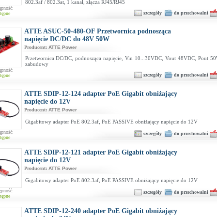
802.3af / 802.3at, 1 kanał, złącza RJ45/RJ45
ępność:
szczegóły
do przechowalni
tępne
ATTE ASUC-50-480-OF Przetwornica podnosząca
napięcie DC/DC do 48V 50W
Producent:
ATTE Power
Przetwornica DC/DC, podnosząca napięcie, Vin 10...30VDC, Vout 48VDC, Pout 5
zabudowy
ępność:
szczegóły
do przechowalni
tępne
ATTE SDIP-12-124 adapter PoE Gigabit obniżający
napięcie do 12V
Producent:
ATTE Power
Gigabitowy adapter PoE 802.3af, PoE PASSIVE obniżający napięcie do 12V
ępność:
szczegóły
do przechowalni
tępne
ATTE SDIP-12-121 adapter PoE Gigabit obniżający
napięcie do 12V
Producent:
ATTE Power
Gigabitowy adapter PoE 802.3af, PoE PASSIVE obniżający napięcie do 12V
ępność:
szczegóły
do przechowalni
tępne
ATTE SDIP-12-240 adapter PoE Gigabit obniżający