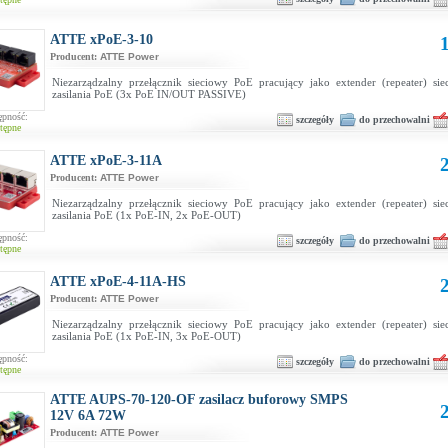
ATTE xPoE-3-10
1
Producent:
ATTE Power
Niezarządzalny przełącznik sieciowy PoE pracujący jako extender (repeater) si
zasilania PoE (3x PoE IN/OUT PASSIVE)
ępność:
szczegóły
do przechowalni
tępne
ATTE xPoE-3-11A
2
Producent:
ATTE Power
Niezarządzalny przełącznik sieciowy PoE pracujący jako extender (repeater) si
zasilania PoE (1x PoE-IN, 2x PoE-OUT)
ępność:
szczegóły
do przechowalni
tępne
ATTE xPoE-4-11A-HS
2
Producent:
ATTE Power
Niezarządzalny przełącznik sieciowy PoE pracujący jako extender (repeater) si
zasilania PoE (1x PoE-IN, 3x PoE-OUT)
ępność:
szczegóły
do przechowalni
tępne
ATTE AUPS-70-120-OF zasilacz buforowy SMPS
2
12V 6A 72W
Producent:
ATTE Power