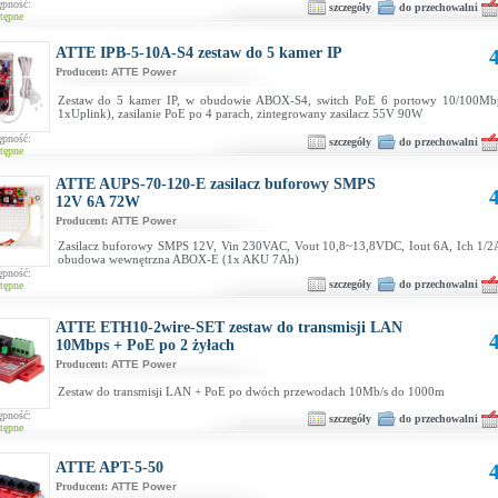
ępność:
szczegóły
do przechowalni
tępne
ATTE IPB-5-10A-S4 zestaw do 5 kamer IP
4
Producent:
ATTE Power
Zestaw do 5 kamer IP, w obudowie ABOX-S4, switch PoE 6 portowy 10/100Mb
1xUplink), zasilanie PoE po 4 parach, zintegrowany zasilacz 55V 90W
ępność:
szczegóły
do przechowalni
tępne
ATTE AUPS-70-120-E zasilacz buforowy SMPS
4
12V 6A 72W
Producent:
ATTE Power
Zasilacz buforowy SMPS 12V, Vin 230VAC, Vout 10,8~13,8VDC, Iout 6A, Ich 1/2
obudowa wewnętrzna ABOX-E (1x AKU 7Ah)
ępność:
szczegóły
do przechowalni
tępne
ATTE ETH10-2wire-SET zestaw do transmisji LAN
4
10Mbps + PoE po 2 żyłach
Producent:
ATTE Power
Zestaw do transmisji LAN + PoE po dwóch przewodach 10Mb/s do 1000m
ępność:
szczegóły
do przechowalni
tępne
ATTE APT-5-50
4
Producent:
ATTE Power