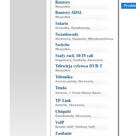
Routery
Produk
Wszystkie
Routery ADSL
Wszystkie
Solarix
Gniazdka
,
Światłowody
,
Światłowody
Akcesoria
,
Spawarki
,
Mikrokanalizacja
,
Switche
Wszystkie
Szafy rack 10/19 cali
Organizery
,
Szuflady
,
Akcesoria
,
Telewizja cyfrowa DVB-T
Wszystkie
Teltonika
Access pointy
,
Akcesoria
,
Tenda
Switche
,
⚡ Tenda Money Back!
,
TP-Link
Switche
,
Akcesoria
,
Ubiquiti
Światłowody
,
Akcesoria
,
VoIP
Bramki VoIP
,
Telefony VoIP
,
Zasilanie