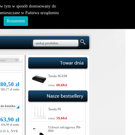
nowy klient
|
logowanie
, w tym w sposób dostosowany do
zamieszczane w Państwa urządzeniu
.
Rozumiem
Tenda SG108
80,50 zł
cena:
60,60zł
 585,77 zł netto
do koszyka
Tenda F6
63,90 zł
cena:
59,60zł
 116,99 zł netto
Uchwyt odciągowy PA-
800
 Wi-Fi 6, NVR