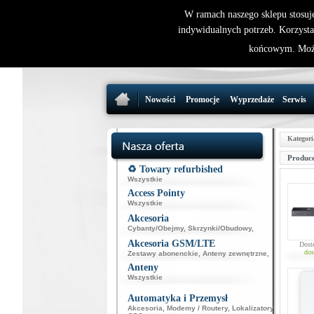
W ramach naszego sklepu stosuj
indywidualnych potrzeb. Korzysta
końcowym. Może
Nowości
Promocje
Wyprzedaże
Serwis
Kategori
Produce
♻️ Towary refurbished
Wszystkie
Access Pointy
Wszystkie
Akcesoria
Cybanty/Obejmy
,
Skrzynki/Obudowy
,
Akcesoria GSM/LTE
Dost
dos
Zestawy abonenckie
,
Anteny zewnętrzne
,
Anteny
Wszystkie
Automatyka i Przemysł
Akcesoria
,
Modemy / Routery
,
Lokalizatory