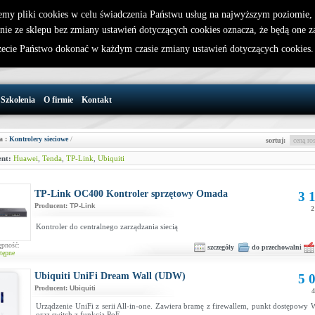
emy pliki cookies w celu świadczenia Państwu usług na najwyższym poziomie
nie ze sklepu bez zmiany ustawień dotyczących cookies oznacza, że będą one 
32 721 86 72
W koszyku jest 0 produktów(y)
cie Państwo dokonać w każdym czasie zmiany ustawień dotyczących cookies
support@wirelesslan.com.pl
Szkolenia
O firmie
Kontakt
a :
Kontrolery sieciowe
/
sortuj:
nt:
Huawei
,
Tenda
,
TP-Link
,
Ubiquiti
TP-Link OC400 Kontroler sprzętowy Omada
3 1
Producent:
TP-Link
2
Kontroler do centralnego zarządzania siecią
ępność:
szczegóły
do przechowalni
tępne
Ubiquiti UniFi Dream Wall (UDW)
5 0
Producent:
Ubiquiti
4
Urządzenie UniFi z serii All-in-one. Zawiera bramę z firewallem, punkt dostępowy
oraz switch z funkcją PoE