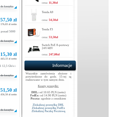
cena:
11,30zł
do koszyka
Tenda A9
57,50 zł
cena:
54,50zł
 176,83 zł netto
Tenda F3
, ponad 5000
cena:
53,50zł
do koszyka
Switch PoE 8-portowy
24V/48V
15,30 zł
cena:
247,00zł
 443,33 zł netto
 12,5 Gb/s i
Wszystkie zamówienia złożone i
do koszyka
potwierdzone do godz. 15-tej są
realizowane w tym samym dniu.
Koszty przesyłki:
51,50 zł
DHL:
od 10.65 PLN (netto)
 456,50 zł netto
FedEx:
od 14.90 PLN (netto)
Poczta:
zgodnie z cennikiem
Zlokalizuj przesyłkę DHL
Zlokalizuj przesyłkę FedEx
do koszyka
Zlokalizuj Paczkę Pocztową