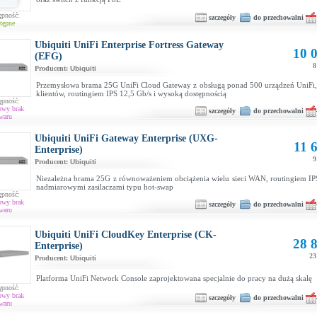
ępność:
szczegóły
do przechowalni
tępne
Ubiquiti UniFi Enterprise Fortress Gateway
10 0
(EFG)
8
Producent:
Ubiquiti
Przemysłowa brama 25G UniFi Cloud Gateway z obsługą ponad 500 urządzeń UniFi
klientów, routingiem IPS 12,5 Gb/s i wysoką dostępnością
ępność:
owy brak
szczegóły
do przechowalni
waru
Ubiquiti UniFi Gateway Enterprise (UXG-
11 6
Enterprise)
9
Producent:
Ubiquiti
Niezależna brama 25G z równoważeniem obciążenia wielu sieci WAN, routingiem IPS
nadmiarowymi zasilaczami typu hot-swap
ępność:
owy brak
szczegóły
do przechowalni
waru
Ubiquiti UniFi CloudKey Enterprise (CK-
28 8
Enterprise)
23
Producent:
Ubiquiti
Platforma UniFi Network Console zaprojektowana specjalnie do pracy na dużą skalę
ępność:
owy brak
szczegóły
do przechowalni
waru