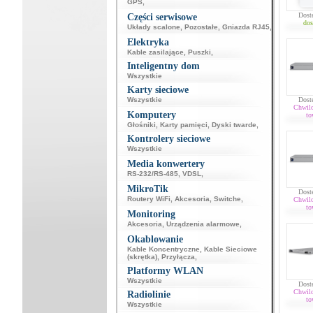
GPS
,
Dost
Części serwisowe
dos
Układy scalone
,
Pozostałe
,
Gniazda RJ45
,
Elektryka
Kable zasilające
,
Puszki
,
Inteligentny dom
Wszystkie
Karty sieciowe
Wszystkie
Dost
Chwil
Komputery
to
Głośniki
,
Karty pamięci
,
Dyski twarde
,
Kontrolery sieciowe
Wszystkie
Media konwertery
RS-232/RS-485
,
VDSL
,
MikroTik
Dost
Routery WiFi
,
Akcesoria
,
Switche
,
Chwil
to
Monitoring
Akcesoria
,
Urządzenia alarmowe
,
Okablowanie
Kable Koncentryczne
,
Kable Sieciowe
(skrętka)
,
Przyłącza
,
Platformy WLAN
Wszystkie
Dost
Chwil
Radiolinie
to
Wszystkie