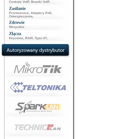
Centrale VoIP
,
Bramki VoIP
,
Zasilanie
Przetwornice
,
Adaptery PoE
,
Zabezpieczenia
,
Zdrowie
Wszystkie
Złącza
Keystone
,
RJ45
,
Typu UY
,