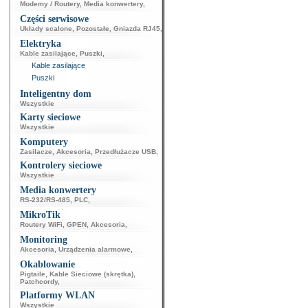
Modemy / Routery
,
Media konwertery
,
Części serwisowe
Układy scalone
,
Pozostałe
,
Gniazda RJ45
,
Elektryka
Kable zasilające
,
Puszki
,
Kable zasilające
Puszki
Inteligentny dom
Wszystkie
Karty sieciowe
Wszystkie
Komputery
Zasilacze
,
Akcesoria
,
Przedłużacze USB
,
Kontrolery sieciowe
Wszystkie
Media konwertery
RS-232/RS-485
,
PLC
,
MikroTik
Routery WiFi
,
GPEN
,
Akcesoria
,
Monitoring
Akcesoria
,
Urządzenia alarmowe
,
Okablowanie
Pigtaile
,
Kable Sieciowe (skrętka)
,
Patchcordy
,
Platformy WLAN
Wszystkie