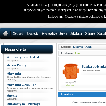
W ramach naszego sklepu stosujemy pliki cookies w celu 
indywidualnych potrzeb. Korzystanie ze sklepu bez zmiany 
32 721 86 
końcowym. Możecie Państwo dokonać w ka
support@wirele
Nowości
Promocje
Wyprzedaże
Serwis
Szkolenia
O firmie
Konta
Kategoria :
Elektryka
/
Puszki
Producent:
Simet
♻️ Towary refurbished
Wszystkie
Access Pointy
Puszka podtynko
Wszystkie
Producent:
Simet
Akcesoria
Cybanty/Obejmy
,
Zaciskarki
,
Ściągacze
izolacji
,
Dostępność:
Akcesoria GSM/LTE
dostępne
Zestawy abonenckie
,
Anteny zewnętrzne
,
Modemy
,
Produktów: 1
Anteny
Wszystkie
Formy płatności, które obsług
Automatyka i Przemysł