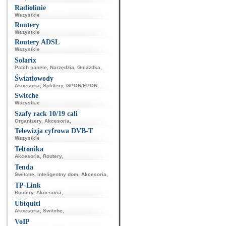
Radiolinie
Wszystkie
Routery
Wszystkie
Routery ADSL
Wszystkie
Solarix
Patch panele
,
Narzędzia
,
Gniazdka
,
Światłowody
Akcesoria
,
Splittery
,
GPON/EPON
,
Switche
Wszystkie
Szafy rack 10/19 cali
Organizery
,
Akcesoria
,
Telewizja cyfrowa DVB-T
Wszystkie
Teltonika
Akcesoria
,
Routery
,
Tenda
Switche
,
Inteligentny dom
,
Akcesoria
,
TP-Link
Routery
,
Akcesoria
,
Ubiquiti
Akcesoria
,
Switche
,
VoIP