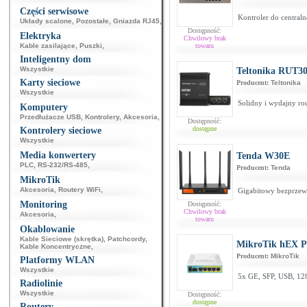
Części serwisowe
Kontroler do centraln
Układy scalone
,
Pozostałe
,
Gniazda RJ45
,
Dostępność:
Elektryka
Chwilowy brak
Kable zasilające
,
Puszki
,
towaru
Inteligentny dom
Wszystkie
Teltonika RUT30
Karty sieciowe
Producent:
Teltonika
Wszystkie
Solidny i wydajny ro
Komputery
Przedłużacze USB
,
Kontrolery
,
Akcesoria
,
Dostępność:
dostępne
Kontrolery sieciowe
Wszystkie
Media konwertery
Tenda W30E
PLC
,
RS-232/RS-485
,
Producent:
Tenda
MikroTik
Akcesoria
,
Routery WiFi
,
Gigabitowy bezprzew
Monitoring
Dostępność:
Chwilowy brak
Akcesoria
,
towaru
Okablowanie
Kable Sieciowe (skrętka)
,
Patchcordy
,
MikroTik hEX 
Kable Koncentryczne
,
Producent:
MikroTik
Platformy WLAN
Wszystkie
5x GE, SFP, USB, 12
Radiolinie
Wszystkie
Dostępność:
dostępne
Routery