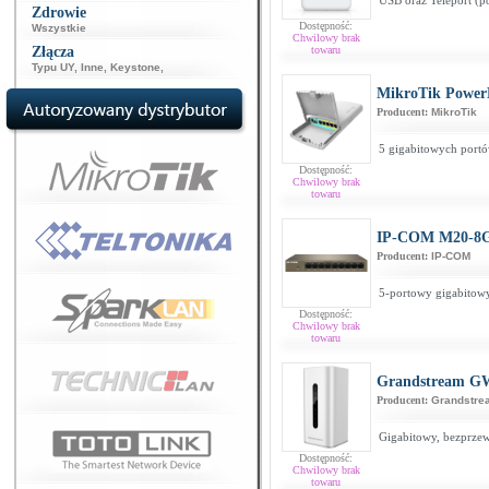
USB oraz Teleport (p
Zdrowie
Dostępność:
Wszystkie
Chwilowy brak
Złącza
towaru
Typu UY
,
Inne
,
Keystone
,
MikroTik Power
Producent:
MikroTik
5 gigabitowych port
Dostępność:
Chwilowy brak
towaru
IP-COM M20-8
Producent:
IP-COM
5-portowy gigabitowy
Dostępność:
Chwilowy brak
towaru
Grandstream G
Producent:
Grandstre
Gigabitowy, bezprze
Dostępność:
Chwilowy brak
towaru