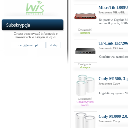
MikroTik L009
Producent:
MikroTik
8x portów Gigabit Et
out na 8 porcie, 8
Dostępność:
dostępne
Chcesz otrzymywać informacje o
nowościach w naszym sklepie?
TP-Link ER7206
Producent:
TP-Link
Gigabitowy, szeroko
Dostępność:
dostępne
Cudy M1500, 3-
Producent:
Cudy
Gigabitowy system W
Dostępność:
Chwilowy brak
towaru
Cudy M3000 2.0,
Producent:
Cudy