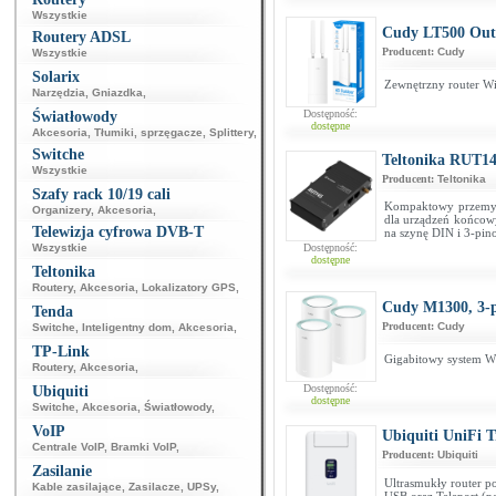
Wszystkie
Cudy LT500 Out
Routery ADSL
Producent:
Cudy
Wszystkie
Solarix
Zewnętrzny router W
Narzędzia
,
Gniazdka
,
Dostępność:
Światłowody
dostępne
Akcesoria
,
Tłumiki, sprzęgacze
,
Splittery
,
Switche
Teltonika RUT14
Wszystkie
Producent:
Teltonika
Szafy rack 10/19 cali
Kompaktowy przemysło
Organizery
,
Akcesoria
,
dla urządzeń końcow
Telewizja cyfrowa DVB-T
na szynę DIN i 3-pin
Wszystkie
Dostępność:
dostępne
Teltonika
Routery
,
Akcesoria
,
Lokalizatory GPS
,
Cudy M1300, 3-
Tenda
Producent:
Cudy
Switche
,
Inteligentny dom
,
Akcesoria
,
TP-Link
Gigabitowy system W
Routery
,
Akcesoria
,
Dostępność:
Ubiquiti
dostępne
Switche
,
Akcesoria
,
Światłowody
,
VoIP
Ubiquiti UniFi 
Centrale VoIP
,
Bramki VoIP
,
Producent:
Ubiquiti
Zasilanie
Ultrasmukły router p
Kable zasilające
,
Zasilacze
,
UPSy
,