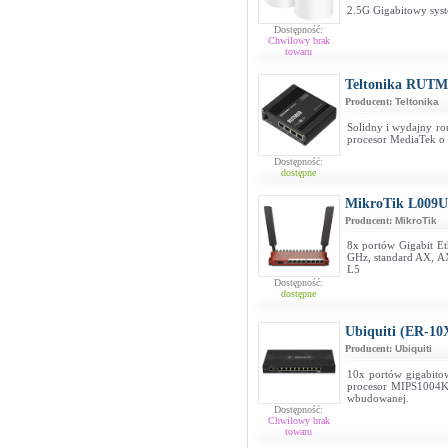
2.5G Gigabitowy sys
Dostępność:
Chwilowy brak
towaru
Teltonika RUTM
Producent:
Teltonika
Solidny i wydajny ro
procesor MediaTek o
Dostępność:
dostępne
MikroTik L009
Producent:
MikroTik
8x portów Gigabit Et
GHz, standard AX, 
L5
Dostępność:
dostępne
Ubiquiti (ER-10
Producent:
Ubiquiti
10x portów gigabito
procesor MIPS1004
wbudowanej.
Dostępność:
Chwilowy brak
towaru