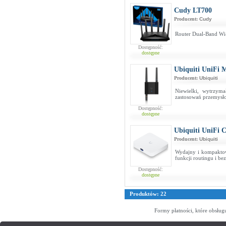
Cudy LT700
Producent:
Cudy
Router Dual-Band Wi
Dostępność:
dostępne
Ubiquiti UniFi 
Producent:
Ubiquiti
Niewielki, wytrzym
zastosowań przemysł
Dostępność:
dostępne
Ubiquiti UniFi 
Producent:
Ubiquiti
Wydajny i kompakto
funkcji routingu i be
Dostępność:
dostępne
Produktów: 22
Formy płatności, które obsług