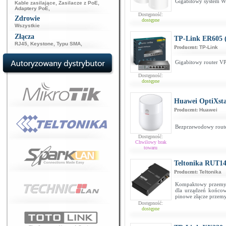
Gigabitowy system W
Kable zasilające
,
Zasilacze z PoE
,
Adaptery PoE
,
Dostępność:
Zdrowie
dostępne
Wszystkie
Złącza
TP-Link ER605 
RJ45
,
Keystone
,
Typu SMA
,
Producent:
TP-Link
Gigabitowy router V
Dostępność:
dostępne
Huawei OptiXst
Producent:
Huawei
Bezprzewodowy router
Dostępność:
Chwilowy brak
towaru
Teltonika RUT14
Producent:
Teltonika
Kompaktowy przemysło
dla urządzeń końco
pinowe złącze przem
Dostępność:
dostępne