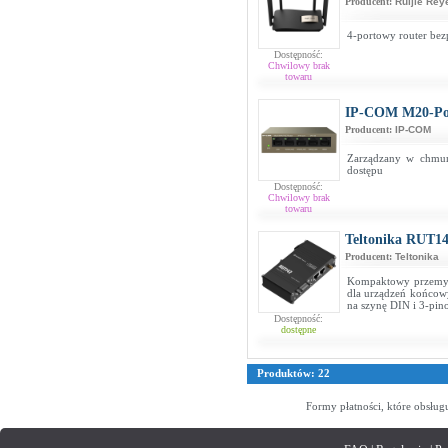
Producent:
Ruijie Rey
4-portowy router be
Dostępność:
Chwilowy brak
towaru
IP-COM M20-P
Producent:
IP-COM
Zarządzany w chmurz
dostępu
Dostępność:
Chwilowy brak
towaru
Teltonika RUT14
Producent:
Teltonika
Kompaktowy przemysło
dla urządzeń końcow
na szynę DIN i 3-pin
Dostępność:
dostępne
Produktów: 22
Formy płatności, które obsług