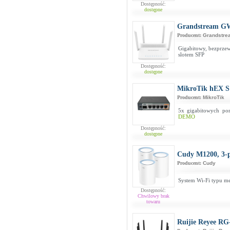
Dostępność:
dostępne
Grandstream G
Producent:
Grandstre
Gigabitowy, bezprze
slotem SFP
Dostępność:
dostępne
MikroTik hEX S
Producent:
MikroTik
5x gigabitowych po
DEMO
Dostępność:
dostępne
Cudy M1200, 3-
Producent:
Cudy
System Wi-Fi typu m
Dostępność:
Chwilowy brak
towaru
Ruijie Reyee 