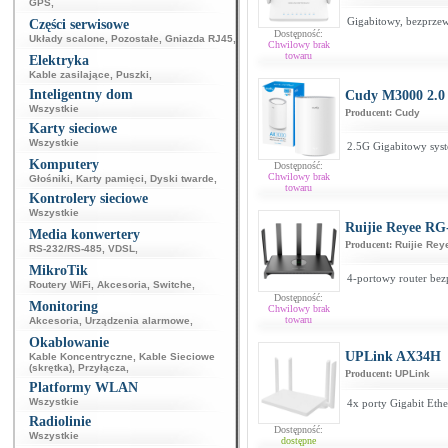
GPS
,
Gigabitowy, bezprze
Części serwisowe
Dostępność:
Układy scalone
,
Pozostałe
,
Gniazda RJ45
,
Chwilowy brak
towaru
Elektryka
Kable zasilające
,
Puszki
,
Inteligentny dom
Cudy M3000 2.0
Wszystkie
Producent:
Cudy
Karty sieciowe
Wszystkie
2.5G Gigabitowy sys
Komputery
Dostępność:
Chwilowy brak
Głośniki
,
Karty pamięci
,
Dyski twarde
,
towaru
Kontrolery sieciowe
Wszystkie
Ruijie Reyee R
Media konwertery
Producent:
Ruijie Rey
RS-232/RS-485
,
VDSL
,
MikroTik
4-portowy router be
Routery WiFi
,
Akcesoria
,
Switche
,
Dostępność:
Monitoring
Chwilowy brak
towaru
Akcesoria
,
Urządzenia alarmowe
,
Okablowanie
UPLink AX34H
Kable Koncentryczne
,
Kable Sieciowe
(skrętka)
,
Przyłącza
,
Producent:
UPLink
Platformy WLAN
Wszystkie
4x porty Gigabit Eth
Radiolinie
Dostępność:
Wszystkie
dostępne