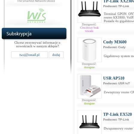
TP-Link XX230v
Producent:
TP-Link
Terminal GPON ONT
router AX1800; VoIP.
Posiada 4x gigabitowe
Dostępność:
Chwilowy brak
towaru
Cudy M3600
Chcesz otrzymywać informacje o
nowościach w naszym sklepie?
Producent:
Cudy
Gigabitowy system m
Dostępność:
dostępne
USR AP510
Producent:
USR IoT
Zewnętrzny router C
Dostępność:
dostępne
TP-Link EX520
Producent:
TP-Link
Dwupasmowy router 