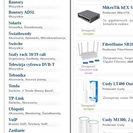
Routery
Wszystkie
MikroTik hEX S
Routery ADSL
Producent:
MikroTik
Wszystkie
5x gigabitowych p
Solarix
komplecie zasilacz
Gniazdka
,
Światłowody
,
Dostępność:
Światłowody
dostępne
Akcesoria
,
Spawarki
,
Mikrokanalizacja
,
Switche
FiberHome SR1
Wszystkie
Producent:
FiberHome
Szafy rack 10/19 cali
Dwupasmowy, bezprz
Organizery
,
Szuflady
,
Akcesoria
,
Gigabit Ethernet,
obs
Telewizja cyfrowa DVB-T
Dostępność:
Wszystkie
Chwilowy brak
towaru
Teltonika
Akcesoria
,
Access pointy
,
Cudy LT400 Out
Tenda
Producent:
Cudy
Switche
,
⚡ Tenda Money Back!
,
Zewnętrzny router W
TP-Link
Switche
,
Akcesoria
,
Dostępność:
Ubiquiti
dostępne
Akcesoria
,
Monitoring
,
Światłowody
,
VoIP
Cudy M1300, 2-
Bramki VoIP
,
Telefony VoIP
,
Producent:
Cudy
Zasilanie