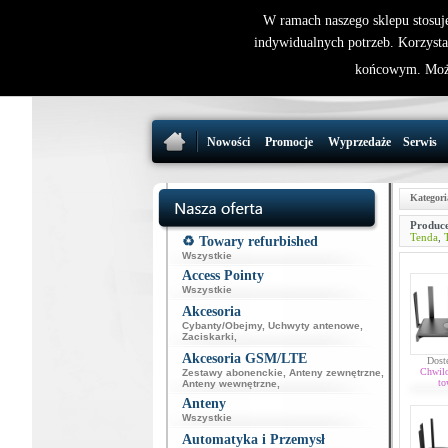
W ramach naszego sklepu stosuj
indywidualnych potrzeb. Korzysta
końcowym. Może
Nowości
Promocje
Wyprzedaże
Serwis
Kategori
Produce
Tenda
,
♻️ Towary refurbished
Wszystkie
Access Pointy
Wszystkie
Akcesoria
Cybanty/Obejmy
,
Uchwyty antenowe
,
Zaciskarki
,
Akcesoria GSM/LTE
Dost
Chwil
Zestawy abonenckie
,
Anteny zewnętrzne
,
to
Anteny wewnętrzne
,
Anteny
Wszystkie
Automatyka i Przemysł