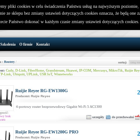
emy pliki cookies w celu świadczenia Państwu usług na najwyższym poziomie
nie ze sklepu bez zmiany ustawień dotyczących cookies oznacza, że będą one 
32 721 86 72
W koszyku jest 0 produktów(y)
cie Państwo dokonać w każdym czasie zmiany ustawień dotyczących cookies
support@wirelesslan.com.pl
Szkolenia
O firmie
Kontakt
a :
Routery
/
sortuj:
nt:
Cudy
,
D-Link
,
FiberHome
,
Grandstream
,
Huawei
,
IP-COM
,
Mercusys
,
MikroTik
,
Ruijie Rey
TP-Link
,
Ubiquiti
,
UPLink
,
USR IoT
,
Wisnetworks
Ruijie Reyee RG-EW1300G
2
Producent:
Ruijie Reyee
4-portowy router bezprzewodowy Gigabit Wi-Fi 5 AC1300
ępność:
owy brak
szczegóły
do przechowalni
waru
Ruijie Reyee RG-EW1200G PRO
2
Producent:
Ruijie Reyee