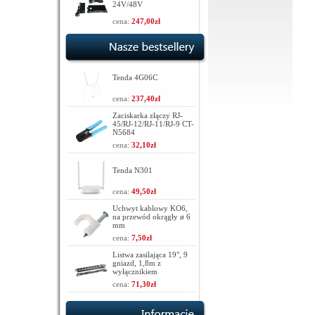
24V/48V
cena:
247,00zł
Tenda 4G06C
cena:
237,40zł
Zaciskarka złączy RJ-
45/RJ-12/RJ-11/RJ-9 CT-
N5684
cena:
32,10zł
Tenda N301
cena:
49,50zł
Uchwyt kablowy KO6,
na przewód okrągły ø 6
mm
cena:
7,50zł
Listwa zasilająca 19", 9
gniazd, 1,8m z
wyłącznikiem
cena:
71,30zł