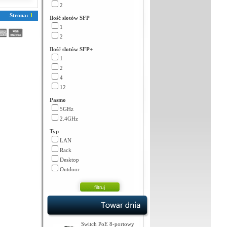
2
Strona:
1
Ilość slotów SFP
1
2
Ilość slotów SFP+
1
2
4
12
Pasmo
5GHz
2.4GHz
Typ
LAN
Rack
Desktop
Outdoor
Switch PoE 8-portowy