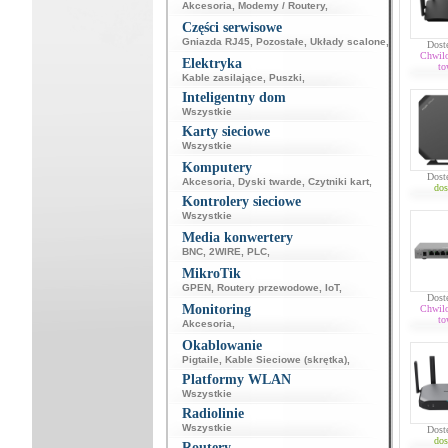
Akcesoria
,
Modemy / Routery
,
Części serwisowe
Gniazda RJ45
,
Pozostałe
,
Układy scalone
,
Dost
Chwil
Elektryka
to
Kable zasilające
,
Puszki
,
Inteligentny dom
Wszystkie
Karty sieciowe
Wszystkie
Komputery
Dost
Akcesoria
,
Dyski twarde
,
Czytniki kart
,
dos
Kontrolery sieciowe
Wszystkie
Media konwertery
BNC
,
2WIRE
,
PLC
,
MikroTik
GPEN
,
Routery przewodowe
,
IoT
,
Dost
Monitoring
Chwil
to
Akcesoria
,
Okablowanie
Pigtaile
,
Kable Sieciowe (skrętka)
,
Platformy WLAN
Wszystkie
Radiolinie
Wszystkie
Dost
dos
Routery