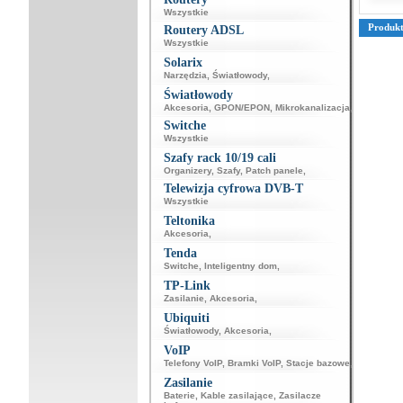
Wszystkie
Produk
Routery ADSL
Wszystkie
Solarix
Narzędzia
,
Światłowody
,
Światłowody
Akcesoria
,
GPON/EPON
,
Mikrokanalizacja
,
Switche
Wszystkie
Szafy rack 10/19 cali
Organizery
,
Szafy
,
Patch panele
,
Telewizja cyfrowa DVB-T
Wszystkie
Teltonika
Akcesoria
,
Tenda
Switche
,
Inteligentny dom
,
TP-Link
Zasilanie
,
Akcesoria
,
Ubiquiti
Światłowody
,
Akcesoria
,
VoIP
Telefony VoIP
,
Bramki VoIP
,
Stacje bazowe
,
Zasilanie
Baterie
,
Kable zasilające
,
Zasilacze