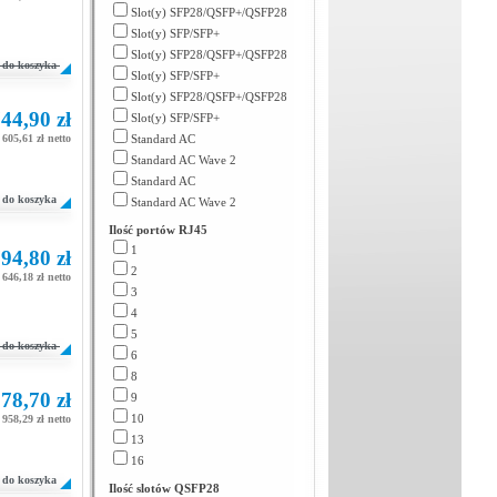
Slot(y) SFP28/QSFP+/QSFP28
Slot(y) SFP/SFP+
Slot(y) SFP28/QSFP+/QSFP28
do koszyka
Slot(y) SFP/SFP+
Slot(y) SFP28/QSFP+/QSFP28
44,90 zł
Slot(y) SFP/SFP+
605,61 zł netto
Standard AC
Standard AC Wave 2
Standard AC
do koszyka
Standard AC Wave 2
Ilość portów RJ45
1
94,80 zł
2
646,18 zł netto
3
4
5
do koszyka
6
8
78,70 zł
9
10
958,29 zł netto
13
16
do koszyka
Ilość slotów QSFP28