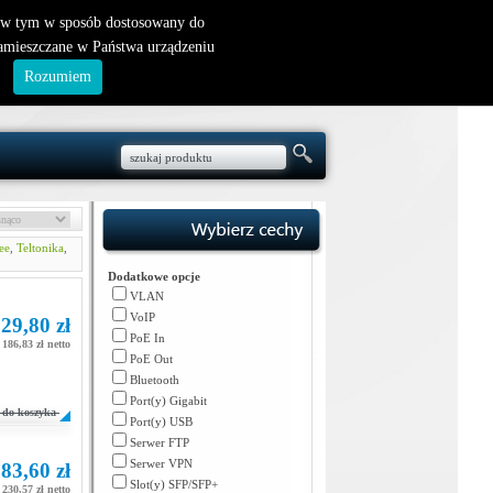
nowy klient
|
logowanie
, w tym w sposób dostosowany do
zamieszczane w Państwa urządzeniu
.
Rozumiem
ee
,
Teltonika
,
Dodatkowe opcje
VLAN
VoIP
29,80 zł
PoE In
186,83 zł netto
PoE Out
Bluetooth
Port(y) Gigabit
do koszyka
Port(y) USB
Serwer FTP
Serwer VPN
83,60 zł
Slot(y) SFP/SFP+
230,57 zł netto