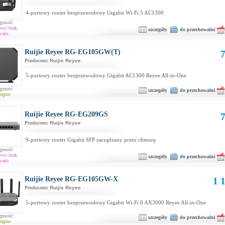
4-portowy router bezprzewodowy Gigabit Wi-Fi 5 AC1300
ępność:
owy brak
szczegóły
do przechowalni
waru
Ruijie Reyee RG-EG105GW(T)
7
Producent:
Ruijie Reyee
5-portowy router bezprzewodowy Gigabit AC1300 Reyee All-in-One
ępność:
szczegóły
do przechowalni
tępne
Ruijie Reyee RG-EG209GS
7
Producent:
Ruijie Reyee
9-portowy router Gigabit SFP zarządzany przez chmurę
ępność:
owy brak
szczegóły
do przechowalni
waru
Ruijie Reyee RG-EG105GW-X
1 1
Producent:
Ruijie Reyee
5-portowy router bezprzewodowy Gigabit Wi-Fi 6 AX3000 Reyee All-in-One
ępność:
szczegóły
do przechowalni
tępne