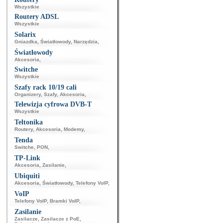
Wszystkie
Routery ADSL
Wszystkie
Solarix
Gniazdka
,
Światłowody
,
Narzędzia
,
Światłowody
Akcesoria
,
Switche
Wszystkie
Szafy rack 10/19 cali
Organizery
,
Szafy
,
Akcesoria
,
Telewizja cyfrowa DVB-T
Wszystkie
Teltonika
Routery
,
Akcesoria
,
Modemy
,
Tenda
Switche
,
PON
,
TP-Link
Akcesoria
,
Zasilanie
,
Ubiquiti
Akcesoria
,
Światłowody
,
Telefony VoIP
,
VoIP
Telefony VoIP
,
Bramki VoIP
,
Zasilanie
Zasilacze
,
Zasilacze z PoE
,