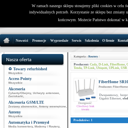
W ramach naszego sklepu stosujemy pliki cookies w celu 
indywidualnych potrzeb. Korzystanie ze sklepu bez zmiany 
32 721 86 
końcowym. Możecie Państwo dokonać w ka
support@wirele
Nowości
Promocje
Wyprzedaże
Serwis
Szkolenia
O firmie
Konta
Kategoria :
Routery
/
Producent:
Cudy
,
D-Link
,
FiberHome
,
G
Tenda
,
TP-Link
,
Ubiquiti
,
UPLink
,
USR 
♻️ Towary refurbished
Wszystkie
Access Pointy
FiberHome SR1
Wszystkie
Producent:
FiberHome
Akcesoria
Cybanty/Obejmy
,
Uchwyty antenowe
,
Dwupasmowy, bezprz
Zaciskarki
,
Gigabit Ethernet,
obs
Akcesoria GSM/LTE
Dostępność:
Chwilowy brak
Zestawy abonenckie
,
Anteny wewnętrzne
,
towaru
Anteny
Wszystkie
Produktów: 1
Automatyka i Przemysł
Media konwertery
,
Modemy / Routery
,