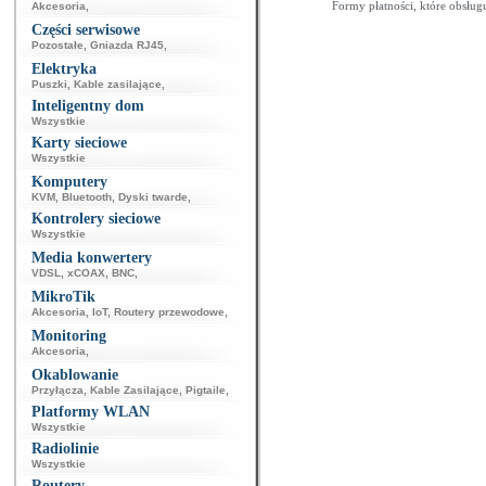
Formy płatności, które obsług
Akcesoria
,
Części serwisowe
Pozostałe
,
Gniazda RJ45
,
Elektryka
Puszki
,
Kable zasilające
,
Inteligentny dom
Wszystkie
Karty sieciowe
Wszystkie
Komputery
KVM
,
Bluetooth
,
Dyski twarde
,
Kontrolery sieciowe
Wszystkie
Media konwertery
VDSL
,
xCOAX
,
BNC
,
MikroTik
Akcesoria
,
IoT
,
Routery przewodowe
,
Monitoring
Akcesoria
,
Okablowanie
Przyłącza
,
Kable Zasilające
,
Pigtaile
,
Platformy WLAN
Wszystkie
Radiolinie
Wszystkie
Routery