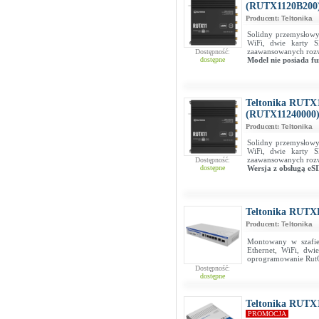
(RUTX1120B200
Producent:
Teltonika
Solidny przemysłowy
WiFi, dwie karty 
zaawansowanych rozw
Dostępność:
dostępne
Model nie posiada fu
Teltonika RUTX
(RUTX11240000
Producent:
Teltonika
Solidny przemysłowy
WiFi, dwie karty 
zaawansowanych rozw
Dostępność:
dostępne
Wersja z obsługą eS
Teltonika RUTX
Producent:
Teltonika
Montowany w szafie
Ethernet, WiFi, dwi
oprogramowanie RutO
Dostępność:
dostępne
Teltonika RUTX
PROMOCJA