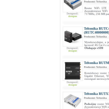
Producent:
Teltonika
Router WiFi LTE k
dwuzakresowe WiFi 
Dostępność:
717MHz, 256 MB pam
dostępne
Teltonika RUTC4
(RUTC40000000
Producent:
Teltonika
Wysokowydajne, a je
łączność 4G Cat 4 z
Obsługuje eSIM
Dostępność:
dostępne
Teltonika RUTM
Producent:
Teltonika
Komórkowy router 5
Gigabit Ethernet, 
rozwiązań sieciowych
Dostępność:
dostępne
Teltonika RUTX
Producent:
Teltonika
Podwójny
router Wi
dwuzakresowe WiFi o