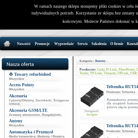
W ramach naszego sklepu stosujemy pliki cookies w celu 
indywidualnych potrzeb. Korzystanie ze sklepu bez zmiany 
32 721 86 
końcowym. Możecie Państwo dokonać w ka
support@wirele
Nowości
Promocje
Wyprzedaże
Serwis
Szkolenia
O firmie
Konta
Kategoria :
Routery
/
Producent:
Cudy
,
D-Link
,
FiberHome
,
G
Tenda
,
TP-Link
,
Ubiquiti
,
UPLink
,
USR 
♻️ Towary refurbished
Wszystkie
Access Pointy
Teltonika RUT14
Wszystkie
Producent:
Teltonika
Akcesoria
Kompaktowy przemysło
Cybanty/Obejmy
,
Zaciskarki
,
Ściągacze
dla urządzeń końco
izolacji
,
pinowe złącze przem
Akcesoria GSM/LTE
Dostępność:
dostępne
Zestawy abonenckie
,
Rozgałęźniki
,
Anteny
Wszystkie
Teltonika RUT14
Producent:
Teltonika
Automatyka i Przemysł
Media konwertery
,
Modemy / Routery
,