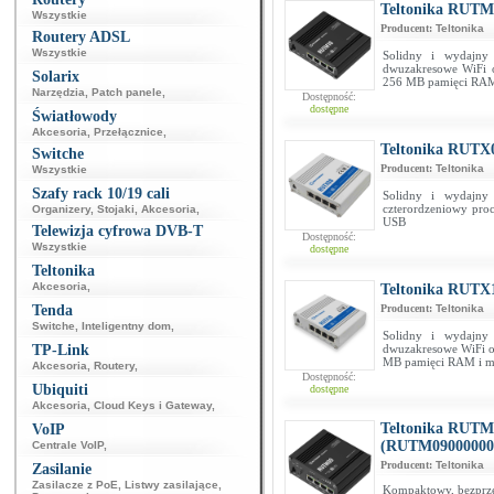
Teltonika RUTM
Wszystkie
Producent:
Teltonika
Routery ADSL
Wszystkie
Solidny i wydajny
dwuzakresowe WiFi 
Solarix
256 MB pamięci RAM
Narzędzia
,
Patch panele
,
Dostępność:
dostępne
Światłowody
Akcesoria
,
Przełącznice
,
Teltonika RUTX
Switche
Producent:
Teltonika
Wszystkie
Szafy rack 10/19 cali
Solidny i wydajny
czterordzeniowy pr
Organizery
,
Stojaki
,
Akcesoria
,
USB
Telewizja cyfrowa DVB-T
Dostępność:
Wszystkie
dostępne
Teltonika
Akcesoria
,
Teltonika RUTX
Tenda
Producent:
Teltonika
Switche
,
Inteligentny dom
,
Solidny i wydajny
TP-Link
dwuzakresowe WiFi o
MB pamięci RAM i m
Akcesoria
,
Routery
,
Dostępność:
Ubiquiti
dostępne
Akcesoria
,
Cloud Keys i Gateway
,
Teltonika RUTM
VoIP
(RUTM09000000
Centrale VoIP
,
Producent:
Teltonika
Zasilanie
Zasilacze z PoE
,
Listwy zasilające
,
Kompaktowy, bezprzew