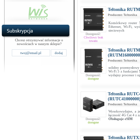
Teltonika RUTM
Producent:
Teltonika
Komórkowy router 5
Ethernet, Wi-Fi, w
sieciowych
Dostępność:
Chwilowy brak
Chcesz otrzymywać informacje o
towaru
nowościach w naszym sklepie?
Teltonika RUTM
(RUTM16000000
Producent:
Teltonika
solidny przemysłowy 
Wi-Fi 5 z funkcjami 
wydajny procesor i 
Dostępność:
dostępne
Teltonika RUTC4
(RUTC41000000
Producent:
Teltonika
Wysokowydajne, a je
łączność 4G Cat 4 z
Obsługuje eSIM
Dostępność:
dostępne
Teltonika RUTX1