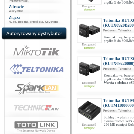
Przetwornice
,
prędkość do 300Mb/s
Zdrowie
Dostępność:
dostępne
Wszystkie
Złącza
Teltonika RUTX
RJ45
,
Beczki, przejścia
,
Keystone
,
(RUTX0920B200
Producent:
Teltonika
Kompaktowy, bezprzew
prędkość do 300Mb/s
Dostępność:
dostępne
Teltonika RUTX
(RUTX09220000
Producent:
Teltonika
Kompaktowy, bezprzew
prędkość do 300Mb/s
Wersja z obsługą eS
Dostępność:
dostępne
Teltonika RUTM
(RUTM11000000
Producent:
Teltonika
Solidny i wydajny ro
dwuzakresowe WiFi 
256 MB pamięci RAM
Dostępność:
dostępne