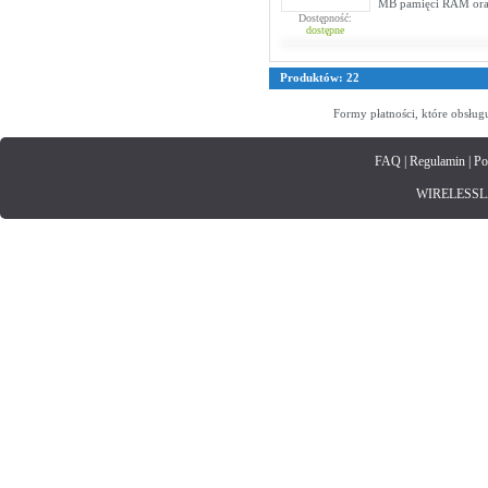
MB pamięci RAM oraz
Dostępność:
dostępne
Produktów: 22
Formy płatności, które obsług
FAQ
|
Regulamin
|
Po
WIRELESSLAN.