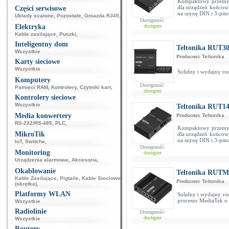
Kompaktowy przemysło
dla urządzeń końcow
Części serwisowe
na szynę DIN i 3-pin
Układy scalone
,
Pozostałe
,
Gniazda RJ45
,
Dostępność:
Elektryka
dostępne
Kable zasilające
,
Puszki
,
Inteligentny dom
Teltonika RUT30
Wszystkie
Producent:
Teltonika
Karty sieciowe
Wszystkie
Solidny i wydajny ro
Komputery
Dostępność:
Pamięci RAM
,
Kontrolery
,
Czytniki kart
,
dostępne
Kontrolery sieciowe
Wszystkie
Teltonika RUT14
Media konwertery
Producent:
Teltonika
RS-232/RS-485
,
PLC
,
Kompaktowy przemysło
MikroTik
dla urządzeń końcow
na szynę DIN i 3-pin
IoT
,
Switche
,
Dostępność:
Monitoring
dostępne
Urządzenia alarmowe
,
Akcesoria
,
Okablowanie
Teltonika RUTM
Kable Zasilające
,
Pigtaile
,
Kable Sieciowe
Producent:
Teltonika
(skrętka)
,
Platformy WLAN
Solidny i wydajny ro
procesor MediaTek o
Wszystkie
Radiolinie
Dostępność:
dostępne
Wszystkie
Routery