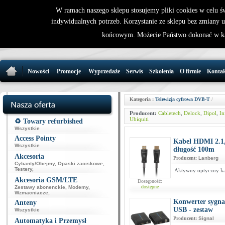
W ramach naszego sklepu stosujemy pliki cookies w celu 
indywidualnych potrzeb. Korzystanie ze sklepu bez zmiany 
32 721 86 
końcowym. Możecie Państwo dokonać w ka
support@wirele
Nowości
Promocje
Wyprzedaże
Serwis
Szkolenia
O firmie
Konta
Kategoria :
Telewizja cyfrowa DVB-T
/
Producent:
Cabletech
,
Delock
,
Dipol
,
In
Ubiquiti
♻️ Towary refurbished
Wszystkie
Access Pointy
Kabel HDMI 2.1,
Wszystkie
długość 100m
Akcesoria
Producent:
Lanberg
Cybanty/Obejmy
,
Opaski zaciskowe
,
Testery
,
Aktywny optyczny ka
Akcesoria GSM/LTE
Dostępność:
dostępne
Zestawy abonenckie
,
Modemy
,
Wzmacniacze
,
Konwerter sygna
Anteny
USB - zestaw
Wszystkie
Producent:
Signal
Automatyka i Przemysł