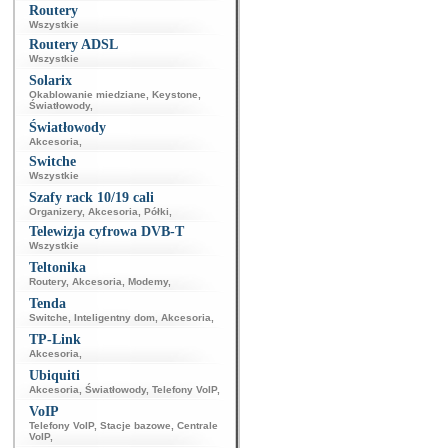
Routery
Wszystkie
Routery ADSL
Wszystkie
Solarix
Okablowanie miedziane
,
Keystone
,
Światłowody
,
Światłowody
Akcesoria
,
Switche
Wszystkie
Szafy rack 10/19 cali
Organizery
,
Akcesoria
,
Półki
,
Telewizja cyfrowa DVB-T
Wszystkie
Teltonika
Routery
,
Akcesoria
,
Modemy
,
Tenda
Switche
,
Inteligentny dom
,
Akcesoria
,
TP-Link
Akcesoria
,
Ubiquiti
Akcesoria
,
Światłowody
,
Telefony VoIP
,
VoIP
Telefony VoIP
,
Stacje bazowe
,
Centrale
VoIP
,