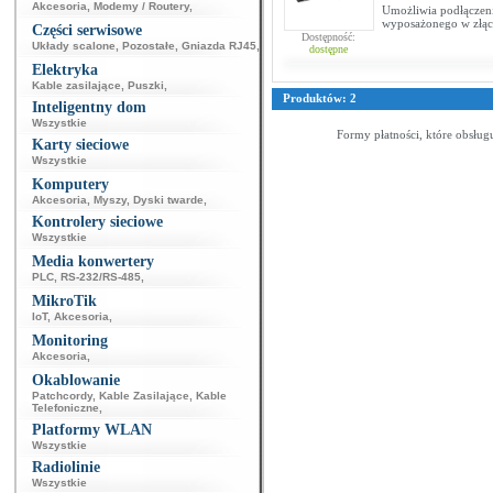
Akcesoria
,
Modemy / Routery
,
Umożliwia podłączeni
wyposażonego w złącz
Części serwisowe
Dostępność:
Układy scalone
,
Pozostałe
,
Gniazda RJ45
,
dostępne
Elektryka
Kable zasilające
,
Puszki
,
Produktów: 2
Inteligentny dom
Wszystkie
Formy płatności, które obsług
Karty sieciowe
Wszystkie
Komputery
Akcesoria
,
Myszy
,
Dyski twarde
,
Kontrolery sieciowe
Wszystkie
Media konwertery
PLC
,
RS-232/RS-485
,
MikroTik
IoT
,
Akcesoria
,
Monitoring
Akcesoria
,
Okablowanie
Patchcordy
,
Kable Zasilające
,
Kable
Telefoniczne
,
Platformy WLAN
Wszystkie
Radiolinie
Wszystkie