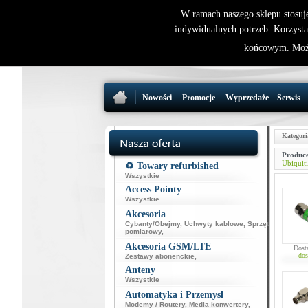
W ramach naszego sklepu stosuj
indywidualnych potrzeb. Korzysta
końcowym. Może
Nowości
Promocje
Wyprzedaże
Serwis
Kategori
Produce
Ubiquiti
♻️ Towary refurbished
Wszystkie
Access Pointy
Wszystkie
Akcesoria
Cybanty/Obejmy
,
Uchwyty kablowe
,
Sprzęt
pomiarowy
,
Akcesoria GSM/LTE
Dost
dos
Zestawy abonenckie
,
Anteny
Wszystkie
Automatyka i Przemysł
Modemy / Routery
,
Media konwertery
,