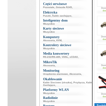
Części serwisowe
Pozostałe
,
Gniazda RJ45
,
Dost
dos
Elektryka
Puszki
,
Kable zasilające
,
Inteligentny dom
Wszystkie
Karty sieciowe
Wszystkie
Komputery
Dost
dos
Akcesoria
,
KVM
,
Kontrolery sieciowe
Wszystkie
Media konwertery
RS-232/RS-485
,
VDSL
,
xCOAX
,
MikroTik
Dost
Akcesoria
,
dos
Monitoring
Urządzenia alarmowe
,
Akcesoria
,
Okablowanie
Kable Sieciowe (skrętka)
,
Przyłącza
,
Kable
Zasilające
,
Platformy WLAN
Wszystkie
Dost
dos
Radiolinie
Wszystkie
Produk
Routery