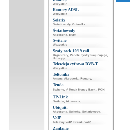
Wszystkie
Routery ADSL
Wszystkie
Solarix
Światłowody
,
Gniazdka
,
Światłowody
Akcesoria
,
Mufy
,
Switche
Wszystkie
Szafy rack 10/19 cali
Organizery
,
Panele dystrybucji napięć
,
Uchwyty
,
Telewizja cyfrowa DVB-T
Wszystkie
Teltonika
Anteny
,
Akcesoria
,
Routery
,
Tenda
Switche
,
⚡ Tenda Money Back!
,
PON
,
TP-Link
Switche
,
Akcesoria
,
Ubiquiti
Akcesoria
,
Switche
,
Światłowody
,
VoIP
Telefony VoIP
,
Bramki VoIP
,
Zasilanie