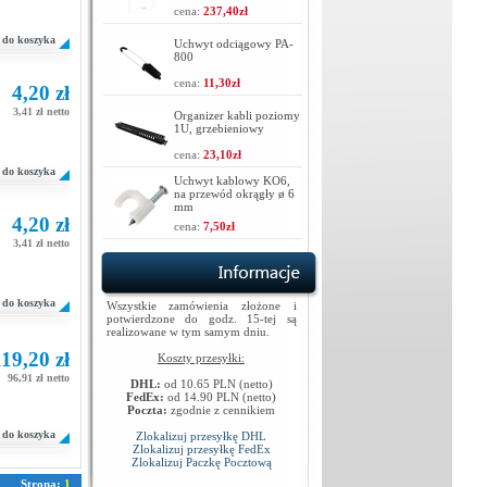
cena:
237,40zł
do koszyka
Uchwyt odciągowy PA-
800
cena:
11,30zł
4,20 zł
3,41 zł netto
Organizer kabli poziomy
1U, grzebieniowy
cena:
23,10zł
do koszyka
Uchwyt kablowy KO6,
na przewód okrągły ø 6
mm
4,20 zł
cena:
7,50zł
3,41 zł netto
do koszyka
Wszystkie zamówienia złożone i
potwierdzone do godz. 15-tej są
realizowane w tym samym dniu.
19,20 zł
Koszty przesyłki:
96,91 zł netto
DHL:
od 10.65 PLN (netto)
FedEx:
od 14.90 PLN (netto)
Poczta:
zgodnie z cennikiem
do koszyka
Zlokalizuj przesyłkę DHL
Zlokalizuj przesyłkę FedEx
Zlokalizuj Paczkę Pocztową
Strona:
1