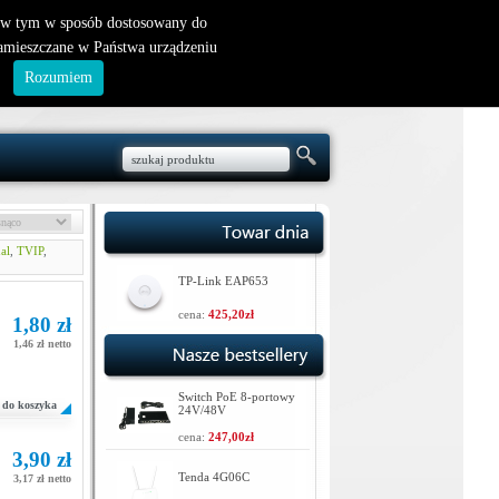
nowy klient
|
logowanie
, w tym w sposób dostosowany do
zamieszczane w Państwa urządzeniu
.
Rozumiem
al
,
TVIP
,
TP-Link EAP653
cena:
425,20zł
1,80 zł
1,46 zł netto
Switch PoE 8-portowy
do koszyka
24V/48V
cena:
247,00zł
3,90 zł
Tenda 4G06C
3,17 zł netto