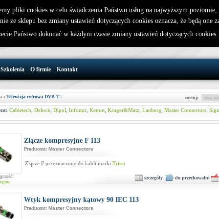
emy pliki cookies w celu świadczenia Państwu usług na najwyższym poziomie
nie ze sklepu bez zmiany ustawień dotyczących cookies oznacza, że będą one 
32 721 86 72
W koszyku jest 0 produktów(y)
cie Państwo dokonać w każdym czasie zmiany ustawień dotyczących cookies
support@wirelesslan.com.pl
Szkolenia
O firmie
Kontakt
a :
Telewizja cyfrowa DVB-T
/
sortuj:
nt:
Cabletech
,
Delock
,
Dipol
,
Infomir
,
Kemot
,
Kruger&Matz
,
Lanberg
,
Master Connectors
,
Sign
Złącze kompresyjne F 113
Producent:
Master Connectors
Złącze F przeznaczone do kabli marki
Triset
ępność:
szczegóły
do przechowalni
tępne
Wtyk kompresyjny kątowy 90 IEC 113
Producent:
Master Connectors