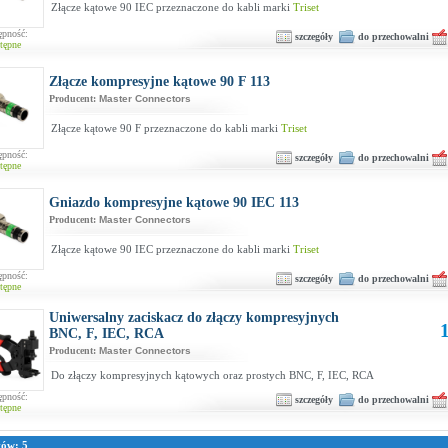
Złącze kątowe 90 IEC przeznaczone do kabli marki
Triset
ępność:
szczegóły
do przechowalni
tępne
Złącze kompresyjne kątowe 90 F 113
Producent:
Master Connectors
Złącze kątowe 90 F przeznaczone do kabli marki
Triset
ępność:
szczegóły
do przechowalni
tępne
Gniazdo kompresyjne kątowe 90 IEC 113
Producent:
Master Connectors
Złącze kątowe 90 IEC przeznaczone do kabli marki
Triset
ępność:
szczegóły
do przechowalni
tępne
Uniwersalny zaciskacz do złączy kompresyjnych
1
BNC, F, IEC, RCA
Producent:
Master Connectors
Do złączy kompresyjnych kątowych oraz prostych BNC, F, IEC, RCA
ępność:
szczegóły
do przechowalni
tępne
tów: 5