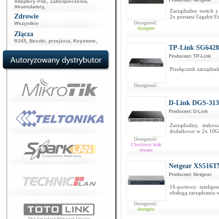
Adaptery PoE
,
Zabezpieczenia
,
Akumulatory
,
Zarządzalny switch 
Zdrowie
2x portami Gigabit Et
Dostępność:
Wszystkie
dostępne
Złącza
RJ45
,
Beczki, przejścia
,
Keystone
,
TP-Link SG642
Producent:
TP-Link
Przełącznik zarządza
Dostępność:
D-Link DGS-313
Producent:
D-Link
Zarządzalny, stako
dodatkowo w 2x 10GB
Dostępność:
Chwilowy brak
towaru
Netgear XS516
Producent:
Netgear
16-portowy intelige
obsługą zarządzania
Dostępność:
dostępne