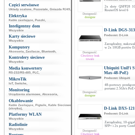
Części serwisowe
2x sloty QSFP28 10
Układy scalone
,
Pozostałe
,
Gniazda RJ45
,
RouterOS level 6
Dostępność:
Elektryka
dostępne
Kable zasilające
,
Puszki
,
Inteligentny dom
D-Link DGS-313
Wszystkie
Producent:
D-Link
Karty sieciowe
Wszystkie
Zarządzalny, stakow
Komputery
w 2x 10GB portów Et
Akcesoria
,
Zasilacze
,
Bluetooth
,
Dostępność:
Chwilowy brak
Kontrolery sieciowe
towaru
Wszystkie
Ubiquiti UniFi 
Media konwertery
Max-48-PoE)
RS-232/RS-485
,
PLC
,
Producent:
Ubiquiti
MikroTik
IoT
,
Switche
,
48-portowy przełącz
portami 2.5Gb/s PoE+
Monitoring
Dostępność:
Urządzenia alarmowe
,
Akcesoria
,
dostępne
Okablowanie
Kable Zasilające
,
Pigtaile
,
Kable Sieciowe
D-Link DXS-121
(skrętka)
,
Producent:
D-Link
Platformy WLAN
Wszystkie
Zarządzalny, 10-giga
Radiolinie
SFP+ i 2x porty Co
Wszystkie
Dostępność:
Chwilowy brak
Routery