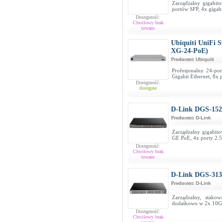
Zarządzalny gigabit
portów SFP, 4x giga
Dostępność:
Chwilowy brak
towaru
Ubiquiti UniFi 
XG-24-PoE)
Producent:
Ubiquiti
Profesjonalny 24-po
Gigabit Ethernet, 8x 
Dostępność:
dostępne
D-Link DGS-15
Producent:
D-Link
Zarządzalny gigabit
GE PoE, 4x porty 2.5
Dostępność:
Chwilowy brak
towaru
D-Link DGS-313
Producent:
D-Link
Zarządzalny, stako
dodatkowo w 2x 10GB
Dostępność:
Chwilowy brak