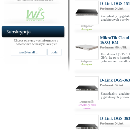
D-Link DGS-15
Producent:
D-Link
Zarządzalny gigabi
gigabitowych portów 
Dostępność:
dostępne
MikroTik Cloud
Chcesz otrzymywać informacje o
16XQ-RM
nowościach w naszym sklepie?
Producent:
MikroTik
16x slotów QSFP28 10
Gb/s, 1x port konsol
połaczeniami światło
Dostępność:
dostępne
D-Link DGS-363
Producent:
D-Link
Zarządzalny gigabit
gigabitowych portów
Dostępność:
Chwilowy brak
towaru
D-Link DGS-363
Producent:
D-Link