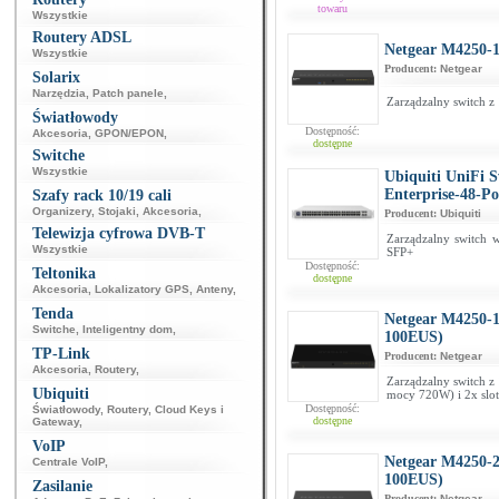
towaru
Wszystkie
Routery ADSL
Netgear M4250-
Wszystkie
Producent:
Netgear
Solarix
Narzędzia
,
Patch panele
,
Zarządzalny switch z
Światłowody
Dostępność:
Akcesoria
,
GPON/EPON
,
dostępne
Switche
Wszystkie
Ubiquiti UniFi 
Enterprise-48-P
Szafy rack 10/19 cali
Organizery
,
Stojaki
,
Akcesoria
,
Producent:
Ubiquiti
Telewizja cyfrowa DVB-T
Zarządzalny switch 
Wszystkie
SFP+
Dostępność:
Teltonika
dostępne
Akcesoria
,
Lokalizatory GPS
,
Anteny
,
Tenda
Netgear M4250
Switche
,
Inteligentny dom
,
100EUS)
TP-Link
Producent:
Netgear
Akcesoria
,
Routery
,
Zarządzalny switch z
Ubiquiti
mocy 720W) i 2x slo
Dostępność:
Światłowody
,
Routery
,
Cloud Keys i
dostępne
Gateway
,
VoIP
Netgear M4250
Centrale VoIP
,
100EUS)
Zasilanie
Producent:
Netgear