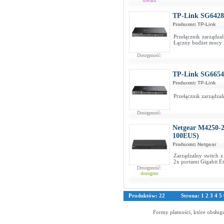
towaru
TP-Link SG642
Producent:
TP-Link
Przełącznik zarządz
Łączny budżet mocy
Dostępność:
TP-Link SG665
Producent:
TP-Link
Przełącznik zarządza
Dostępność:
Netgear M4250
100EUS)
Producent:
Netgear
Zarządzalny switch 
2x portami Gigabit Et
Dostępność:
dostępne
Produktów: 22
Strona:
1
2
3
4
5
Formy płatności, które obsług