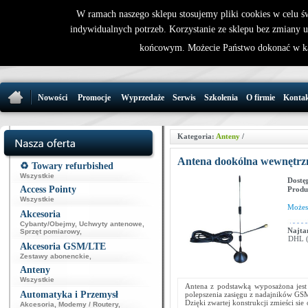
W ramach naszego sklepu stosujemy pliki cookies w celu 
indywidualnych potrzeb. Korzystanie ze sklepu bez zmiany 
32 721 86 
końcowym. Możecie Państwo dokonać w ka
support@wirele
Nowości
Promocje
Wyprzedaże
Serwis
Szkolenia
O firmie
Konta
Kategoria:
Anteny
/
Antena dookólna wewnętrz
♻️ Towary refurbished
Wszystkie
Dostę
Access Pointy
Produ
Wszystkie
Może
Akcesoria
Cybanty/Obejmy
,
Uchwyty antenowe
,
Najta
Sprzęt pomiarowy
,
DHL (p
Akcesoria GSM/LTE
Zestawy abonenckie
,
Anteny
Wszystkie
Antena z podstawką wyposażona jes
Automatyka i Przemysł
polepszenia zasięgu z nadajników GSM
Dzięki zwartej konstrukcji zmieści sie
Akcesoria
,
Modemy / Routery
,