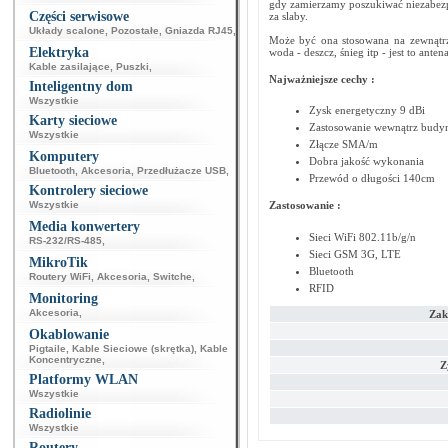
gdy zamierzamy poszukiwać niezabezpie
Części serwisowe
za slaby.
Układy scalone
,
Pozostałe
,
Gniazda RJ45
,
Może być ona stosowana na zewnątrz 
Elektryka
woda - deszcz, śnieg itp - jest to an
Kable zasilające
,
Puszki
,
Najważniejsze cechy :
Inteligentny dom
Wszystkie
Zysk energetyczny 9 dBi
Karty sieciowe
Zastosowanie wewnątrz bud
Wszystkie
Złącze SMA/m
Komputery
Dobra jakość wykonania
Bluetooth
,
Akcesoria
,
Przedłużacze USB
,
Przewód o długości 140cm
Kontrolery sieciowe
Zastosowanie :
Wszystkie
Media konwertery
Sieci WiFi 802.11b/g/n
RS-232/RS-485
,
Sieci GSM 3G, LTE
MikroTik
Bluetooth
Routery WiFi
,
Akcesoria
,
Switche
,
RFID
Monitoring
Akcesoria
,
Zakr
Okablowanie
Pigtaile
,
Kable Sieciowe (skrętka)
,
Kable
Koncentryczne
,
Z
Platformy WLAN
Wszystkie
Radiolinie
Wszystkie
Routery