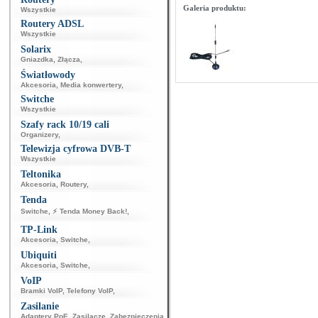
Galeria produktu:
Wszystkie
Routery ADSL
Wszystkie
Solarix
Gniazdka
,
Złącza
,
Światłowody
Akcesoria
,
Media konwertery
,
Switche
Wszystkie
Szafy rack 10/19 cali
Organizery
,
Telewizja cyfrowa DVB-T
Wszystkie
Teltonika
Akcesoria
,
Routery
,
Tenda
Switche
,
⚡ Tenda Money Back!
,
TP-Link
Akcesoria
,
Switche
,
Ubiquiti
Akcesoria
,
Switche
,
VoIP
Bramki VoIP
,
Telefony VoIP
,
Zasilanie
Adaptery PoE
,
Zasilacze
,
Zabezpieczenia
,