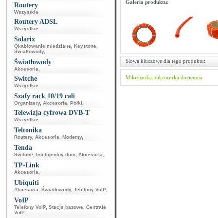
Galeria produktu:
Routery
Wszystkie
Routery ADSL
Wszystkie
Solarix
Okablowanie miedziane
,
Keystone
,
Światłowody
,
Słowa kluczowe dla tego produktu:
Światłowody
Akcesoria
,
Mikrorurka
mikrorurka doziemna
Switche
Wszystkie
Szafy rack 10/19 cali
Organizery
,
Akcesoria
,
Półki
,
Telewizja cyfrowa DVB-T
Wszystkie
Teltonika
Routery
,
Akcesoria
,
Modemy
,
Tenda
Switche
,
Inteligentny dom
,
Akcesoria
,
TP-Link
Akcesoria
,
Ubiquiti
Akcesoria
,
Światłowody
,
Telefony VoIP
,
VoIP
Telefony VoIP
,
Stacje bazowe
,
Centrale
VoIP
,