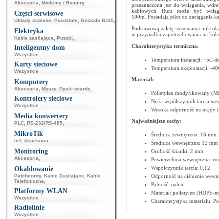
Akcesoria
,
Modemy / Routery
,
przeznaczona jest do wciągania, wdmu
kablowych. Rura może być wciąg
Części serwisowe
100m. Posiadają pilot do zaciągania 
Układy scalone
,
Pozostałe
,
Gniazda RJ45
,
Podstawową zaletą stosowania mikroka
Elektryka
w przypadku zapotrzebowania na kol
Kable zasilające
,
Puszki
,
Charakterystyka termiczna:
Inteligentny dom
Wszystkie
Temperatura instalacji: +5C 
Karty sieciowe
Temperatura eksploatacji: -4
Wszystkie
Materiał:
Komputery
Akcesoria
,
Myszy
,
Dyski twarde
,
Polietylen modyfikowany (
Kontrolery sieciowe
Niski współczynnik tarcia we
Wszystkie
Wysoka odporność na prądy i
Media konwertery
Najważniejsze cechy:
PLC
,
RS-232/RS-485
,
MikroTik
Średnica zewnętrzna: 16 mm
IoT
,
Akcesoria
,
Średnica wewnętrzna: 12 mm
Monitoring
Grubość ścianki: 2 mm
Akcesoria
,
Powierzchnia wewnętrzna: r
Współczynnik tarcia: 0,12
Okablowanie
Patchcordy
,
Kable Zasilające
,
Kable
Odporność na ciśnienie wewnę
Telefoniczne
,
Palność: palna
Platformy WLAN
Materiał: polietylen (HDPE-m
Wszystkie
Charakterystyka materiału: Po
Radiolinie
Wszystkie