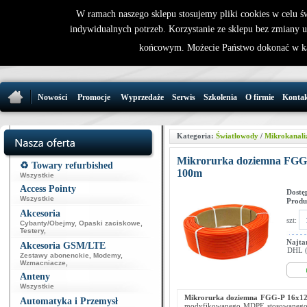
W ramach naszego sklepu stosujemy pliki cookies w celu 
indywidualnych potrzeb. Korzystanie ze sklepu bez zmiany 
32 721 86 
końcowym. Możecie Państwo dokonać w ka
support@wirele
Nowości
Promocje
Wyprzedaże
Serwis
Szkolenia
O firmie
Konta
Kategoria:
Światłowody
/
Mikrokanali
Mikrorurka doziemna FGG
♻️ Towary refurbished
100m
Wszystkie
Access Pointy
Dostę
Wszystkie
Produ
Akcesoria
szt:
Cybanty/Obejmy
,
Opaski zaciskowe
,
Testery
,
Najta
Akcesoria GSM/LTE
DHL (p
Zestawy abonenckie
,
Modemy
,
Wzmacniacze
,
Anteny
Wszystkie
Mikrorurka doziemna FGG-P 16x12
Automatyka i Przemysł
modyfikowanego MDPE stosowanego w