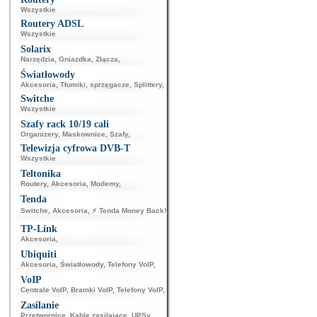
Wszystkie
Routery ADSL
Wszystkie
Solarix
Narzędzia
,
Gniazdka
,
Złącza
,
Światłowody
Akcesoria
,
Tłumiki, sprzęgacze
,
Splittery
,
Switche
Wszystkie
Szafy rack 10/19 cali
Organizery
,
Maskownice
,
Szafy
,
Telewizja cyfrowa DVB-T
Wszystkie
Teltonika
Routery
,
Akcesoria
,
Modemy
,
Tenda
Switche
,
Akcesoria
,
⚡ Tenda Money Back!
,
TP-Link
Akcesoria
,
Ubiquiti
Akcesoria
,
Światłowody
,
Telefony VoIP
,
VoIP
Centrale VoIP
,
Bramki VoIP
,
Telefony VoIP
,
Zasilanie
Przetwornice
,
Kable zasilające
,
UPSy
,