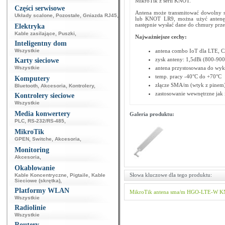
MikroTik z serii KNOT.
Części serwisowe
Antena może transmitować dowolny 
Układy scalone
,
Pozostałe
,
Gniazda RJ45
,
lub KNOT LR9, można użyć antenę 
następnie wysłać dane do chmury prz
Elektryka
Kable zasilające
,
Puszki
,
Najważniejsze cechy:
Inteligentny dom
Wszystkie
antena combo IoT dla LTE, 
zysk anteny: 1,5dBi (800-90
Karty sieciowe
Wszystkie
antena przystosowana do wyk
temp. pracy -40°C do +70°C
Komputery
złącze SMA/m (wtyk z pinem
Bluetooth
,
Akcesoria
,
Kontrolery
,
zastosowanie wewnętrzne jak 
Kontrolery sieciowe
Wszystkie
Media konwertery
Galeria produktu:
PLC
,
RS-232/RS-485
,
MikroTik
GPEN
,
Switche
,
Akcesoria
,
Monitoring
Akcesoria
,
Okablowanie
Słowa kluczowe dla tego produktu:
Kable Koncentryczne
,
Pigtaile
,
Kable
Sieciowe (skrętka)
,
Platformy WLAN
MikroTik
antena
sma/m
HGO-LTE-W
K
Wszystkie
Radiolinie
Wszystkie
Routery