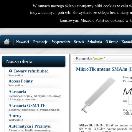
W ramach naszego sklepu stosujemy pliki cookies w celu 
indywidualnych potrzeb. Korzystanie ze sklepu bez zmiany 
32 721 86 
końcowym. Możecie Państwo dokonać w ka
support@wirele
Nowości
Promocje
Wyprzedaże
Serwis
Szkolenia
O firmie
Konta
Kategoria:
Anteny
/
MikroTik antena SMA/m 
♻️ Towary refurbished
Wszystkie
Dostę
Access Pointy
Produ
Wszystkie
Akcesoria
Cybanty/Obejmy
,
Skrzynki/Obudowy
,
Uchwyty antenowe
,
szt:
Akcesoria GSM/LTE
Zestawy abonenckie
,
Wzmacniacze
,
Najta
DHL (p
Anteny
Wszystkie
MikroTik
HGO-LTE-W
to antena c
Automatyka i Przemysł
699MHz - 3,8GHz. Antena posiada złąc
Akcesoria
,
Media konwertery
,