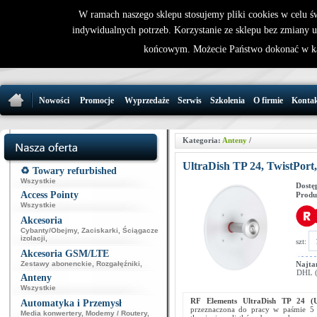
W ramach naszego sklepu stosujemy pliki cookies w celu 
indywidualnych potrzeb. Korzystanie ze sklepu bez zmiany 
32 721 86 
końcowym. Możecie Państwo dokonać w ka
support@wirele
Nowości
Promocje
Wyprzedaże
Serwis
Szkolenia
O firmie
Konta
Kategoria:
Anteny
/
UltraDish TP 24, TwistPort
♻️ Towary refurbished
Wszystkie
Dostę
Access Pointy
Produ
Wszystkie
Akcesoria
Cybanty/Obejmy
,
Zaciskarki
,
Ściągacze
izolacji
,
szt:
Akcesoria GSM/LTE
Zestawy abonenckie
,
Rozgałęźniki
,
Najta
DHL (p
Anteny
Wszystkie
RF Elements
UltraDish TP 24 (
Automatyka i Przemysł
przeznaczona do pracy w paśmie 5 
Media konwertery
,
Modemy / Routery
,