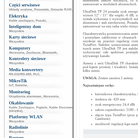
tłumieniem listków bocznych, co z
zastosowań w modułach abonenckich.
Części serwisowe
Układy scalone
,
Pozostałe
,
Gniazda RJ45
,
UltraDish TP 24 posiada zysk energe
wynosi 12° / 11° dla wiązki -6 dB, 
Elektryka
została wykonana z wytrzymałych ma
Kable zasilające
,
Puszki
,
aluminium i stali nierdzewnej. Posia
Inteligentny dom
zamontować na niej radia wielu różn
Wszystkie
Charakterystyka promieniowania anten 
Karty sieciowe
i przesyłane zakłócenia w obszarach
uzyskuje się poprzez regulację roz
Wszystkie
TwistPort. Stabilne wzmocnienie ant
Komputery
trzech anten UltraDish TP jest stabi
wykorzystać całe spektrum pomiędz
Akcesoria
,
Zasilacze
,
Bluetooth
,
używanego kanału.
Kontrolery sieciowe
Wszystkie
Anteny z serii UltraDish TP charakt
pod kątem prostoty i trwałości. Insta
Media konwertery
kilku minut.
RS-232/RS-485
,
PLC
,
UWAGA:
Zestaw zawiera 2 anteny.
MikroTik
IoT
,
Switche
,
Najważniejsze cechy:
Monitoring
kierunkowa charakterystyka, 
Urządzenia alarmowe
,
Akcesoria
,
średnica ok. 420 mm
Okablowanie
zysk energetyczny 24,4 dBi
Kable Zasilające
,
Pigtaile
,
Kable Sieciowe
zakres częstotliwości: 5180 
(skrętka)
,
złącze typu TwistPort (przy
Platformy WLAN
Cambium)
Wszystkie
możliwość regulacji kąta nach
Radiolinie
Wszystkie
Routery