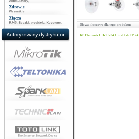
Akumulatory
,
Zdrowie
Wszystkie
Złącza
RJ45
,
Beczki, przejścia
,
Keystone
,
Słowa kluczowe dla tego produktu:
RF Elements
UD-TP-24
UltraDish TP 24