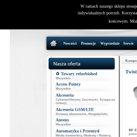
W ramach naszego sklepu stosuj
indywidualnych potrzeb. Korzysta
końcowym. Może
Nowości
Promocje
Wyprzedaże
Serwis
Katego
Twis
♻️ Towary refurbished
Wszystkie
Access Pointy
Wszystkie
Akcesoria
Cybanty/Obejmy
,
Zaciskarki
,
Ściągacze
izolacji
,
Akcesoria GSM/LTE
Zestawy abonenckie
,
Rozgałęźniki
,
Anteny
Wszystkie
RF E
Automatyka i Przemysł
pozwa
Media konwertery
,
Modemy / Routery
,