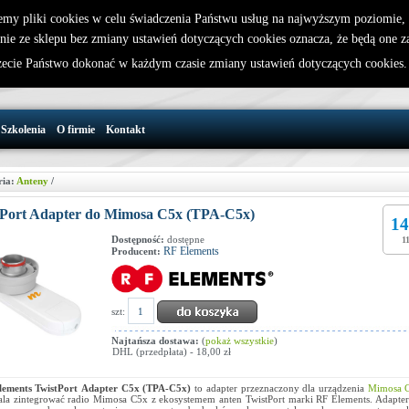
emy pliki cookies w celu świadczenia Państwu usług na najwyższym poziomie
nie ze sklepu bez zmiany ustawień dotyczących cookies oznacza, że będą one 
32 721 86 72
W koszyku jest 0 produktów(y)
cie Państwo dokonać w każdym czasie zmiany ustawień dotyczących cookies
support@wirelesslan.com.pl
Szkolenia
O firmie
Kontakt
ria:
Anteny
/
tPort Adapter do Mimosa C5x (TPA-C5x)
14
Dostępność:
dostępne
1
RF Elements
Producent:
szt:
Najtańsza dostawa:
(
pokaż wszystkie
)
DHL (przedpłata) - 18,00 zł
lements
TwistPort
Adapter C5x
(TPA-C5x)
to adapter przeznaczony dla urządzenia
Mimosa 
la zintegrować radio Mimosa C5x z ekosystemem anten TwistPort marki RF Elements. Adapter 