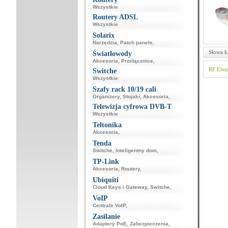
Wszystkie
Routery ADSL
Wszystkie
Solarix
Narzędzia
,
Patch panele
,
Słowa k
Światłowody
Akcesoria
,
Przełącznice
,
RF Elem
Switche
Wszystkie
Szafy rack 10/19 cali
Organizery
,
Stojaki
,
Akcesoria
,
Telewizja cyfrowa DVB-T
Wszystkie
Teltonika
Akcesoria
,
Tenda
Switche
,
Inteligentny dom
,
TP-Link
Akcesoria
,
Routery
,
Ubiquiti
Cloud Keys i Gateway
,
Switche
,
VoIP
Centrale VoIP
,
Zasilanie
Adaptery PoE
,
Zabezpieczenia
,