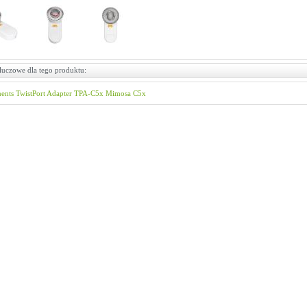
luczowe dla tego produktu:
ents
TwistPort
Adapter
TPA-C5x
Mimosa
C5x