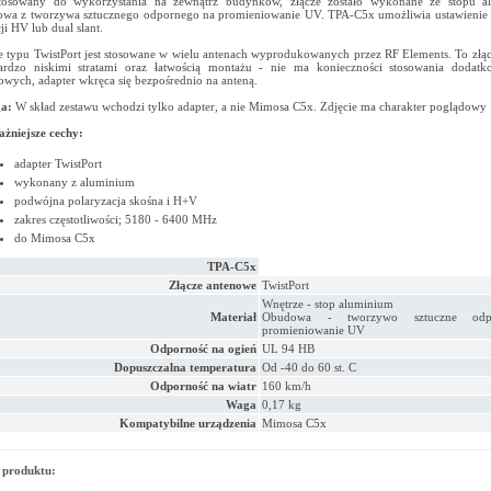
stosowany do wykorzystania na zewnątrz budynków, złącze zostało wykonane ze stopu a
wa z tworzywa sztucznego odpornego na promieniowanie UV. TPA-C5x umożliwia ustawienie 
ji HV lub dual slant.
e typu TwistPort jest stosowane w wielu antenach wyprodukowanych przez RF Elements. To złą
ardzo niskimi stratami oraz łatwością montażu - nie ma konieczności stosowania dodatk
owych, adapter wkręca się bezpośrednio na anteną.
a:
W skład zestawu wchodzi tylko adapter, a nie Mimosa C5x. Zdjęcie ma charakter poglądowy
żniejsze cechy:
adapter TwistPort
wykonany z aluminium
podwójna polaryzacja skośna i H+V
zakres częstotliwości; 5180 - 6400 MHz
do Mimosa C5x
TPA-C5x
Złącze antenowe
TwistPort
Wnętrze - stop aluminium
Materiał
Obudowa - tworzywo sztuczne od
promieniowanie UV
Odporność na ogień
UL 94 HB
Dopuszczalna temperatura
Od -40 do 60 st. C
Odporność na wiatr
160 km/h
Waga
0,17 kg
Kompatybilne urządzenia
Mimosa C5x
 produktu: