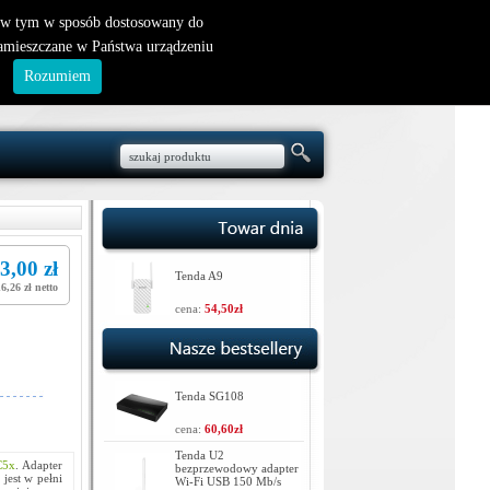
nowy klient
|
logowanie
, w tym w sposób dostosowany do
zamieszczane w Państwa urządzeniu
.
Rozumiem
3,00 zł
Tenda A9
16,26 zł netto
cena:
54,50zł
Tenda SG108
cena:
60,60zł
Tenda U2
C5x
. Adapter
bezprzewodowy adapter
jest w pełni
Wi-Fi USB 150 Mb/s