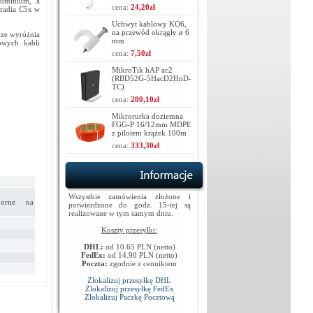
luminium, a
cena:
24,20zł
radia C5x w
Uchwyt kablowy KO6,
na przewód okrągły ø 6
cze wyróżnia
mm
owych kabli
cena:
7,50zł
MikroTik hAP ac2
(RBD52G-5HacD2HnD-
TC)
cena:
280,10zł
Mikrorurka doziemna
FGG-P 16/12mm MDPE
z pilotem krążek 100m
cena:
333,30zł
Wszystkie zamówienia złożone i
porne na
potwierdzone do godz. 15-tej są
realizowane w tym samym dniu.
Koszty przesyłki:
DHL:
od 10.65 PLN (netto)
FedEx:
od 14.90 PLN (netto)
Poczta:
zgodnie z cennikiem
Zlokalizuj przesyłkę DHL
Zlokalizuj przesyłkę FedEx
Zlokalizuj Paczkę Pocztową