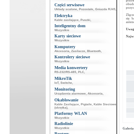
przy
obudo
Części serwisowe
pozyc
Układy scalone
,
Pozostałe
,
Gniazda RJ45
,
Złącz
Elektryka
się b
Kable zasilające
,
Puszki
,
anten
Inteligentny dom
Uwag
Wszystkie
Karty sieciowe
Najwa
Wszystkie
Komputery
Akcesoria
,
Zasilacze
,
Bluetooth
,
Kontrolery sieciowe
Wszystkie
Media konwertery
RS-232/RS-485
,
PLC
,
MikroTik
IoT
,
Switche
,
Monitoring
Urządzenia alarmowe
,
Akcesoria
,
Okablowanie
Kable Zasilające
,
Pigtaile
,
Kable Sieciowe
(skrętka)
,
Platformy WLAN
Wszystkie
Radiolinie
Wszystkie
Galeria
Routery