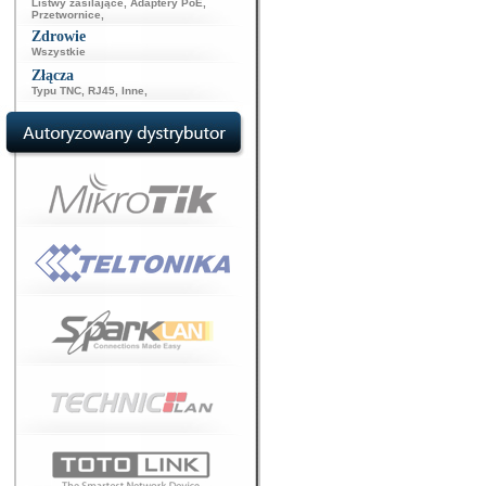
Listwy zasilające
,
Adaptery PoE
,
Przetwornice
,
Zdrowie
Wszystkie
Złącza
Typu TNC
,
RJ45
,
Inne
,