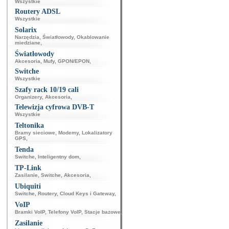
Wszystkie
Routery ADSL
Wszystkie
Solarix
Narzędzia
,
Światłowody
,
Okablowanie
miedziane
,
Światłowody
Akcesoria
,
Mufy
,
GPON/EPON
,
Switche
Wszystkie
Szafy rack 10/19 cali
Organizery
,
Akcesoria
,
Telewizja cyfrowa DVB-T
Wszystkie
Teltonika
Bramy sieciowe
,
Modemy
,
Lokalizatory
GPS
,
Tenda
Switche
,
Inteligentny dom
,
TP-Link
Zasilanie
,
Switche
,
Akcesoria
,
Ubiquiti
Switche
,
Routery
,
Cloud Keys i Gateway
,
VoIP
Bramki VoIP
,
Telefony VoIP
,
Stacje bazowe
,
Zasilanie