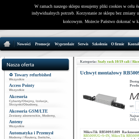
W ramach naszego sklepu stosujemy pliki cookies w celu 
indywidualnych potrzeb. Korzystanie ze sklepu bez zmiany 
32 721 86 
końcowym. Możecie Państwo dokonać w ka
support@wirele
Nowości
Promocje
Wyprzedaże
Serwis
Szkolenia
O firmie
Konta
Kategoria:
Szafy rack 10/19 cali
/
Akce
Uchwyt montażowy RB5009/
♻️ Towary refurbished
Wszystkie
Dostę
Access Pointy
Produ
Wszystkie
Akcesoria
Cybanty/Obejmy
,
Izolacje
,
Skrzynki/Obudowy
,
szt:
Akcesoria GSM/LTE
Zestawy abonenckie
,
Modemy
,
Najta
DHL (p
Anteny
Wszystkie
MikroTik
RB5009/L009 Rackmoun
Automatyka i Przemysł
RB5009UG+S+IN
,
MikroTik RB5009
Modemy / Routery
,
Switche
,