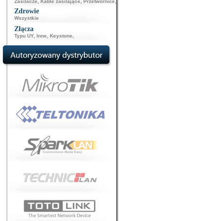
Zasilacze
,
Kable zasilające
,
Przetwornice
,
Zdrowie
Wszystkie
Złącza
Typu UY
,
Inne
,
Keystone
,