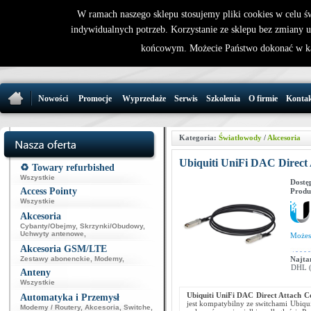
W ramach naszego sklepu stosujemy pliki cookies w celu 
indywidualnych potrzeb. Korzystanie ze sklepu bez zmiany 
32 721 86 
końcowym. Możecie Państwo dokonać w ka
support@wirele
Nowości
Promocje
Wyprzedaże
Serwis
Szkolenia
O firmie
Konta
Kategoria:
Światłowody
/
Akcesoria
Ubiquiti UniFi DAC Direct
♻️ Towary refurbished
Wszystkie
Dostę
Access Pointy
Produ
Wszystkie
Akcesoria
Cybanty/Obejmy
,
Skrzynki/Obudowy
,
Uchwyty antenowe
,
Może
Akcesoria GSM/LTE
Zestawy abonenckie
,
Modemy
,
Najta
DHL (p
Anteny
Wszystkie
Ubiquiti UniFi DAC Direct Attach 
Automatyka i Przemysł
jest kompatybilny ze switchami Ubiqui
Modemy / Routery
,
Akcesoria
,
Switche
,