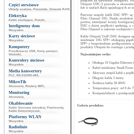
połączeń na niewielkie odległości. P
Ubiquiti UDC-3 pozwala w ekonomicz
Części serwisowe
lub w szafach Rack sąsiadujących ze s
Układy scalone
,
Pozostałe
,
Gniazda RJ45
,
Pasywne zespoły kabli DAC SFP+ są 
Elektryka
Fiber Channel 10G. Dzięki modułom 
Kable zasilające
,
Puszki
,
portów, zmniejszać koszty konfiguracj
Inteligentny dom
DAC o dużej prędkości spełniają, a 
Fiber Channel w zakresie wydajności i
Wszystkie
Karty sieciowe
Kable Ubiquiti UniFi DAC dostępne s
miedziane 10G SFP+ obsługują gigabi
Wszystkie
SFP+ z bezpośrednim podłączeniem są
Komputery
produkty Ubiquiti do routingu i przeł
Przedłużacze USB
,
Karty pamięci
,
Najważniejsze cechy:
Głośniki
,
Kontrolery sieciowe
Obsługa 10 Gigabit Etherne
Wszystkie
Kabel miedziany Small Form-f
Media konwertery
Aktywny zespół kabli z prędko
PLC
,
RS-232/RS-485
,
Długośc kabla 3 metry
MikroTik
Średnica kabla 30 AWG
Akcesoria
,
Routery WiFi
,
Temperatura pracy: od 0 do 
Monitoring
Kompatybilność z przełączni
Akcesoria
,
Okablowanie
Galeria produktu:
Kable Sieciowe (skrętka)
,
Patchcordy
,
Kable Koncentryczne
,
Platformy WLAN
Wszystkie
Radiolinie
Wszystkie