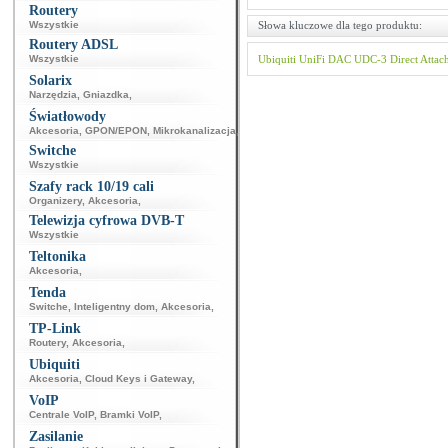
Routery
Wszystkie
Słowa kluczowe dla tego produktu:
Routery ADSL
Wszystkie
Ubiquiti
UniFi
DAC
UDC-3
Direct Attac
Solarix
Narzędzia
,
Gniazdka
,
Światłowody
Akcesoria
,
GPON/EPON
,
Mikrokanalizacja
,
Switche
Wszystkie
Szafy rack 10/19 cali
Organizery
,
Akcesoria
,
Telewizja cyfrowa DVB-T
Wszystkie
Teltonika
Akcesoria
,
Tenda
Switche
,
Inteligentny dom
,
Akcesoria
,
TP-Link
Routery
,
Akcesoria
,
Ubiquiti
Akcesoria
,
Cloud Keys i Gateway
,
VoIP
Centrale VoIP
,
Bramki VoIP
,
Zasilanie