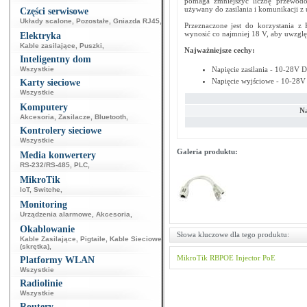
pomaga zmniejszyć liczbę przewodó
używany do zasilania i komunikacji z
Części serwisowe
Układy scalone
,
Pozostałe
,
Gniazda RJ45
,
Przeznaczone jest do korzystania z
wynosić co najmniej 18 V, aby uwzględ
Elektryka
Kable zasilające
,
Puszki
,
Najważniejsze cechy:
Inteligentny dom
Wszystkie
Napięcie zasilania - 10-28V 
Napięcie wyjściowe - 10-28V
Karty sieciowe
Wszystkie
Komputery
Na
Akcesoria
,
Zasilacze
,
Bluetooth
,
Kontrolery sieciowe
Wszystkie
Galeria produktu:
Media konwertery
RS-232/RS-485
,
PLC
,
MikroTik
IoT
,
Switche
,
Monitoring
Urządzenia alarmowe
,
Akcesoria
,
Okablowanie
Słowa kluczowe dla tego produktu:
Kable Zasilające
,
Pigtaile
,
Kable Sieciowe
(skrętka)
,
MikroTik
RBPOE
Injector PoE
Platformy WLAN
Wszystkie
Radiolinie
Wszystkie
Routery