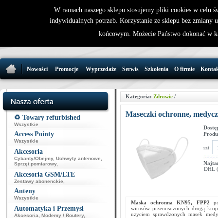
W ramach naszego sklepu stosujemy pliki cookies w celu 
indywidualnych potrzeb. Korzystanie ze sklepu bez zmiany 
32 721 86 
końcowym. Możecie Państwo dokonać w ka
support@wirele
Nowości
Promocje
Wyprzedaże
Serwis
Szkolenia
O firmie
Konta
Kategoria:
Zdrowie
/
Maseczki ochronne, medyczn
♻️ Towary refurbished
Wszystkie
Dostę
Access Pointy
Produ
Wszystkie
szt:
Akcesoria
Cybanty/Obejmy
,
Uchwyty antenowe
,
Najta
Sprzęt pomiarowy
,
DHL (p
Akcesoria GSM/LTE
Zestawy abonenckie
,
Anteny
Wszystkie
Maska ochronna
KN95,
FPP2
poz
Automatyka i Przemysł
wirusów przenosozonych drogą krope
użyciem sprawdzonych masek medyc
Akcesoria
,
Modemy / Routery
,