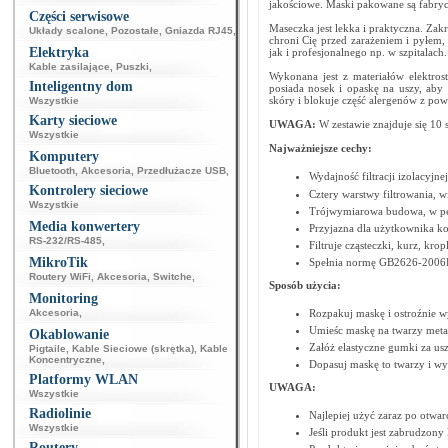
jakościowe. Maski pakowane są fabry
Części serwisowe
Maseczka jest lekka i praktyczna. Zakr
Układy scalone
,
Pozostałe
,
Gniazda RJ45
,
chroni Cię przed zarażeniem i pyłem,
Elektryka
jak i profesjonalnego np. w szpitalach
Kable zasilające
,
Puszki
,
Wykonana jest z materiałów elektrost
Inteligentny dom
posiada nosek i opaskę na uszy, aby
skóry i blokuje część alergenów z powi
Wszystkie
Karty sieciowe
UWAGA:
W zestawie znajduje się 10 s
Wszystkie
Najważniejsze cechy:
Komputery
Bluetooth
,
Akcesoria
,
Przedłużacze USB
,
Wydajność filtracji izolacyjn
Kontrolery sieciowe
Cztery warstwy filtrowania, 
Wszystkie
Trójwymiarowa budowa, w pe
Media konwertery
Przyjazna dla użytkownika ko
RS-232/RS-485
,
Filtruje cząsteczki, kurz, krop
MikroTik
Spełnia normę GB2626-2006
Routery WiFi
,
Akcesoria
,
Switche
,
Sposób użycia:
Monitoring
Akcesoria
,
Rozpakuj maskę i ostroźnie w
Umieśc maskę na twarzy met
Okablowanie
Załóż elastyczne gumki za us
Pigtaile
,
Kable Sieciowe (skrętka)
,
Kable
Koncentryczne
,
Dopasuj maskę to twarzy i wyp
Platformy WLAN
UWAGA:
Wszystkie
Radiolinie
Najlepiej użyć zaraz po otwar
Wszystkie
Jeśli produkt jest zabrudzon
Routery