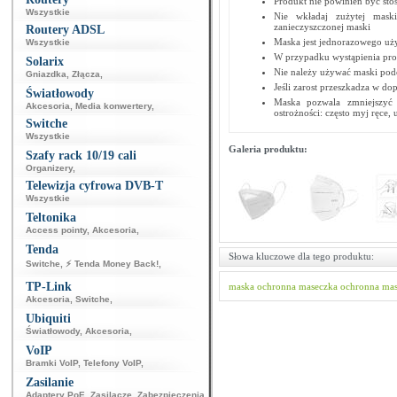
Produkt nie powinien być st
Wszystkie
Nie wkładaj zużytej mas
zanieczyszczonej maski
Routery ADSL
Maska jest jednorazowego użytk
Wszystkie
W przypadku wystąpienia pro
Solarix
Nie należy używać maski podc
Gniazdka
,
Złącza
,
Jeśli zarost przeszkadza w do
Światłowody
Maska pozwala zmniejszyć 
Akcesoria
,
Media konwertery
,
ostrożności: często myj ręce,
Switche
Wszystkie
Galeria produktu:
Szafy rack 10/19 cali
Organizery
,
Telewizja cyfrowa DVB-T
Wszystkie
Teltonika
Access pointy
,
Akcesoria
,
Tenda
Słowa kluczowe dla tego produktu:
Switche
,
⚡ Tenda Money Back!
,
TP-Link
maska ochronna
maseczka ochronna
mas
Akcesoria
,
Switche
,
Ubiquiti
Światłowody
,
Akcesoria
,
VoIP
Bramki VoIP
,
Telefony VoIP
,
Zasilanie
Adaptery PoE
,
Zasilacze
,
Zabezpieczenia
,