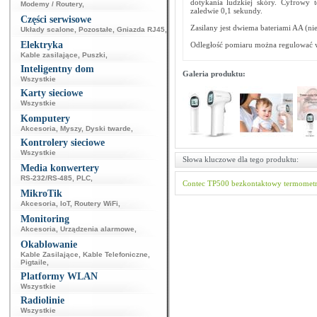
dotykania ludzkiej skóry. Cyfrowy
Modemy / Routery
,
zaledwie 0,1 sekundy.
Części serwisowe
Zasilany jest dwiema bateriami AA (ni
Układy scalone
,
Pozostałe
,
Gniazda RJ45
,
Elektryka
Odległość pomiaru można regulować w 
Kable zasilające
,
Puszki
,
Inteligentny dom
Galeria produktu:
Wszystkie
Karty sieciowe
Wszystkie
Komputery
Akcesoria
,
Myszy
,
Dyski twarde
,
Kontrolery sieciowe
Wszystkie
Słowa kluczowe dla tego produktu:
Media konwertery
RS-232/RS-485
,
PLC
,
Contec
TP500
bezkontaktowy termomet
MikroTik
Akcesoria
,
IoT
,
Routery WiFi
,
Monitoring
Akcesoria
,
Urządzenia alarmowe
,
Okablowanie
Kable Zasilające
,
Kable Telefoniczne
,
Pigtaile
,
Platformy WLAN
Wszystkie
Radiolinie
Wszystkie