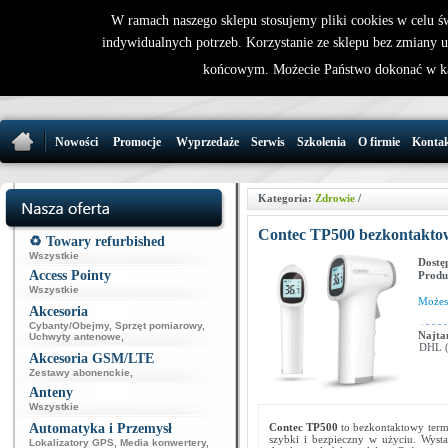
W ramach naszego sklepu stosujemy pliki cookies w celu 
indywidualnych potrzeb. Korzystanie ze sklepu bez zmiany 
32 721 86 
końcowym. Możecie Państwo dokonać w ka
support@wirele
Nowości
Promocje
Wyprzedaże
Serwis
Szkolenia
O firmie
Konta
Kategoria:
Zdrowie
/
Contec TP500 bezkontakto
♻️ Towary refurbished
Wszystkie
Dostę
Access Pointy
Produ
Wszystkie
Może
Akcesoria
Cybanty/Obejmy
,
Sprzęt pomiarowy
,
Najta
Uchwyty antenowe
,
DHL (p
Akcesoria GSM/LTE
Zestawy abonenckie
,
Anteny
Wszystkie
Automatyka i Przemysł
Contec TP500
to bezkontaktowy term
szybki i bezpieczny w użyciu. Wysta
Lokalizatory GPS
,
Media konwertery
,