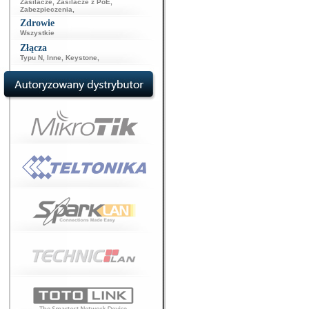
Zasilacze
,
Zasilacze z PoE
,
Zabezpieczenia
,
Zdrowie
Wszystkie
Złącza
Typu N
,
Inne
,
Keystone
,