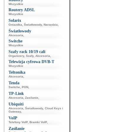
Wszystkie
Routery ADSL
Wszystkie
Solarix
Gniazdka
,
Światłowody
,
Narzędzia
,
Światłowody
Akcesoria
,
Switche
Wszystkie
Szafy rack 10/19 cali
Organizery
,
Szafy
,
Akcesoria
,
Telewizja cyfrowa DVB-T
Wszystkie
Teltonika
Akcesoria
,
Tenda
Switche
,
PON
,
TP-Link
Akcesoria
,
Zasilanie
,
Ubiquiti
Akcesoria
,
Światłowody
,
Cloud Keys i
Gateway
,
VoIP
Telefony VoIP
,
Bramki VoIP
,
Zasilanie