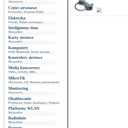
Akcesoria
,
Części serwisowe
Pozostałe
,
Gniazda RJ45
,
Elektryka
Puszki
,
Kable zasilające
,
Inteligentny dom
Wszystkie
Karty sieciowe
Wszystkie
Komputery
KVM
,
Bluetooth
,
Dyski twarde
,
Kontrolery sieciowe
Wszystkie
Media konwertery
VDSL
,
xCOAX
,
BNC
,
MikroTik
Akcesoria
,
IoT
,
Routery przewodowe
,
Monitoring
Akcesoria
,
Okablowanie
Przyłącza
,
Kable Zasilające
,
Pigtaile
,
Platformy WLAN
Wszystkie
Radiolinie
Wszystkie
Routery