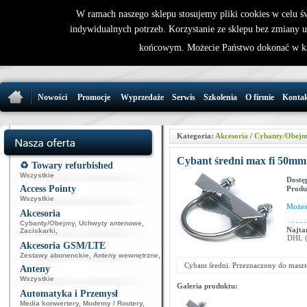
W ramach naszego sklepu stosujemy pliki cookies w celu 
indywidualnych potrzeb. Korzystanie ze sklepu bez zmiany 
32 721 86 
końcowym. Możecie Państwo dokonać w ka
support@wirele
Nowości
Promocje
Wyprzedaże
Serwis
Szkolenia
O firmie
Konta
Kategoria:
Akcesoria
/
Cybanty/Obej
Cybant średni max fi 50m
♻️ Towary refurbished
Wszystkie
Dostę
Access Pointy
Produ
Wszystkie
Może
Akcesoria
Cybanty/Obejmy
,
Uchwyty antenowe
,
Najta
Zaciskarki
,
DHL (p
Akcesoria GSM/LTE
Zestawy abonenckie
,
Anteny wewnętrzne
,
Cybant średni. Przeznaczony do mas
Anteny
Wszystkie
Galeria produktu:
Automatyka i Przemysł
Media konwertery
,
Modemy / Routery
,