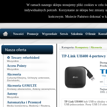
W ramach naszego sklepu stosujemy pliki cookies w celu 
indywidualnych potrzeb. Korzystanie ze sklepu bez zmiany 
32 721 86 
końcowym. Możecie Państwo dokonać w ka
support@wirele
Nowości
Promocje
Wyprzedaże
Serwis
Szkolenia
O firmie
Konta
Kategoria:
Komputery
/
Akcesoria
TP-Link UH400 4-portowy
♻️ Towary refurbished
Wszystkie
Dostę
Access Pointy
Produ
Wszystkie
Akcesoria
Cybanty/Obejmy
,
Uchwyty antenowe
,
Zaciskarki
,
szt:
Akcesoria GSM/LTE
Zestawy abonenckie
,
Anteny wewnętrzne
,
Najta
DHL (p
Anteny
Wszystkie
TP-Link UH400
hub USB to idealny 
Automatyka i Przemysł
USB jednocześnie. Porty USB 3.0 oferu
Media konwertery
,
Modemy / Routery
,