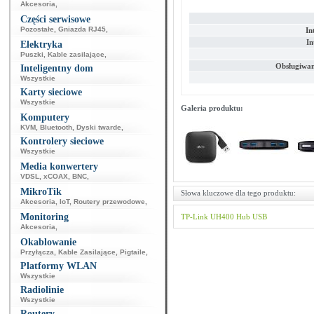
Akcesoria
,
Części serwisowe
Pozostałe
,
Gniazda RJ45
,
In
In
Elektryka
Puszki
,
Kable zasilające
,
Obsługiwan
Inteligentny dom
Wszystkie
Karty sieciowe
Wszystkie
Galeria produktu:
Komputery
KVM
,
Bluetooth
,
Dyski twarde
,
Kontrolery sieciowe
Wszystkie
Media konwertery
VDSL
,
xCOAX
,
BNC
,
MikroTik
Słowa kluczowe dla tego produktu:
Akcesoria
,
IoT
,
Routery przewodowe
,
Monitoring
TP-Link
UH400
Hub USB
Akcesoria
,
Okablowanie
Przyłącza
,
Kable Zasilające
,
Pigtaile
,
Platformy WLAN
Wszystkie
Radiolinie
Wszystkie
Routery