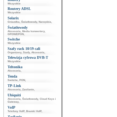
Wszystkie
Routery ADSL
Wszystkie
Solarix
Gniazdka
,
Światłowody
,
Narzędzia
,
Światłowody
Akcesoria
,
Media konwertery
,
GPON/EPON
,
Switche
Wszystkie
Szafy rack 10/19 cali
Organizery
,
Szafy
,
Akcesoria
,
Telewizja cyfrowa DVB-T
Wszystkie
Teltonika
Akcesoria
,
Tenda
Switche
,
PON
,
TP-Link
Akcesoria
,
Zasilanie
,
Ubiquiti
Akcesoria
,
Światłowody
,
Cloud Keys i
Gateway
,
VoIP
Telefony VoIP
,
Bramki VoIP
,
Zasilanie