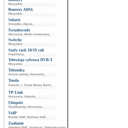
Wszystkie
Routery ADSL
Wszystkie
Solarix
Gniazdka
,
Złącza
,
Światłowody
Akcesoria
,
Media konwertery
,
Switche
Wszystkie
Szafy rack 10/19 cali
Organizery
,
Telewizja cyfrowa DVB-T
Wszystkie
Teltonika
Access pointy
,
Akcesoria
,
Tenda
Switche
,
⚡ Tenda Money Back!
,
TP-Link
Akcesoria
,
Switche
,
Ubiquiti
Światłowody
,
Akcesoria
,
VoIP
Bramki VoIP
,
Telefony VoIP
,
Zasilanie
Adaptery PoE
,
Zasilacze
,
Zabezpieczenia
,