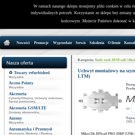
W ramach naszego sklepu stosujemy pliki cookies w celu 
indywidualnych potrzeb. Korzystanie ze sklepu bez zmiany 
32 721 86 
końcowym. Możecie Państwo dokonać w ka
support@wirele
Nowości
Promocje
Wyprzedaże
Serwis
Szkolenia
O firmie
Konta
Kategoria:
Szafy rack 10/19 cali
/
Akce
Uchwyt montażowy na szyn
♻️ Towary refurbished
LTM)
Wszystkie
Access Pointy
Dostę
Wszystkie
Produ
Akcesoria
Cybanty/Obejmy
,
Uchwyty antenowe
,
Sprzęt pomiarowy
,
Akcesoria GSM/LTE
szt:
Zestawy abonenckie
,
Anteny
Najta
DHL (p
Wszystkie
Automatyka i Przemysł
Akcesoria
,
Modemy / Routery
,
MikroTik DINrail PRO (DRP-LTM)
t