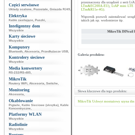
przeznaczony dla urządzeń z serii Lt
Części serwisowe
LTm&EC200A-EU)
,
LtAP mini LTE
Układy scalone
,
Pozostałe
,
Gniazda RJ45
,
LTm&R11e-4G)
.
Elektryka
Wspornik pozwoli zainstalować urząd
Kable zasilające
,
Puszki
,
takich jak np. wodomierze itp.
Inteligentny dom
Wszystkie
MikroTik DINrai
Karty sieciowe
Wszystkie
Komputery
Bluetooth
,
Akcesoria
,
Przedłużacze USB
,
Galeria produktu:
Kontrolery sieciowe
Wszystkie
Media konwertery
RS-232/RS-485
,
MikroTik
Routery WiFi
,
Akcesoria
,
Switche
,
Monitoring
Słowa kluczowe dla tego produktu:
Akcesoria
,
Okablowanie
MikroTik
Uchwyt montażowy
szyna din
Pigtaile
,
Kable Sieciowe (skrętka)
,
Kable
Koncentryczne
,
Platformy WLAN
Wszystkie
Radiolinie
Wszystkie
Routery