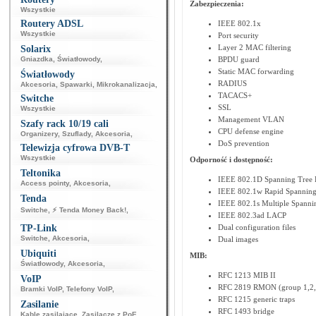
Zabezpieczenia:
Wszystkie
Routery ADSL
IEEE 802.1x
Wszystkie
Port security
Layer 2 MAC filtering
Solarix
Gniazdka
,
Światłowody
,
BPDU guard
Static MAC forwarding
Światłowody
RADIUS
Akcesoria
,
Spawarki
,
Mikrokanalizacja
,
TACACS+
Switche
SSL
Wszystkie
Management VLAN
Szafy rack 10/19 cali
CPU defense engine
Organizery
,
Szuflady
,
Akcesoria
,
DoS prevention
Telewizja cyfrowa DVB-T
Wszystkie
Odporność i dostępność:
Teltonika
IEEE 802.1D Spanning Tree P
Access pointy
,
Akcesoria
,
IEEE 802.1w Rapid Spanning
Tenda
IEEE 802.1s Multiple Spanni
Switche
,
⚡ Tenda Money Back!
,
IEEE 802.3ad LACP
TP-Link
Dual configuration files
Switche
,
Akcesoria
,
Dual images
Ubiquiti
MIB:
Światłowody
,
Akcesoria
,
RFC 1213 MIB II
VoIP
RFC 2819 RMON (group 1,2,
Bramki VoIP
,
Telefony VoIP
,
RFC 1215 generic traps
Zasilanie
RFC 1493 bridge
Kable zasilające
,
Zasilacze z PoE
,