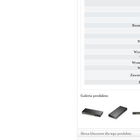
Rozm
M
Wym
Wymi
W
Zawar
Galeria produktu:
Słowa kluczowe dla tego produktu: