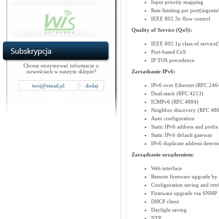
Input priority mapping
Rate limiting per port(ingress/
IEEE 802.3x flow control
Quality of Service (QoS):
IEEE 802.1p class of servic
Port-based CoS
IP TOS precedence
Chcesz otrzymywać informacje o
nowościach w naszym sklepie?
Zarzadzanie IPv6:
IPv6 over Ethernet (RFC 246
Dual-stack (RFC 4213)
ICMPv6 (RFC 4884)
Neighbor discovery (RFC 48
Auto configuration
Static IPv6 address and prefix
Static IPv6 default gateway
IPv6 duplicate address detect
Zarządzanie urządzeniem:
Web interface
Remote firmware upgrade by
Configuration saving and retr
Firmware upgrade via SNMP
DHCP client
Daylight saving
NTP