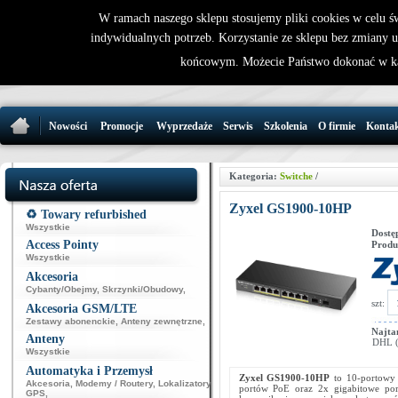
W ramach naszego sklepu stosujemy pliki cookies w celu 
indywidualnych potrzeb. Korzystanie ze sklepu bez zmiany 
32 721 86 
końcowym. Możecie Państwo dokonać w ka
support@wirele
Nowości
Promocje
Wyprzedaże
Serwis
Szkolenia
O firmie
Konta
Kategoria:
Switche
/
Zyxel GS1900-10HP
♻️ Towary refurbished
Wszystkie
Dostę
Access Pointy
Produ
Wszystkie
Akcesoria
Cybanty/Obejmy
,
Skrzynki/Obudowy
,
szt:
Akcesoria GSM/LTE
Zestawy abonenckie
,
Anteny zewnętrzne
,
Najta
Anteny
DHL (p
Wszystkie
Automatyka i Przemysł
Zyxel GS1900-10HP
to 10-portowy
Akcesoria
,
Modemy / Routery
,
Lokalizatory
portów PoE oraz 2x gigabitowe port
GPS
,