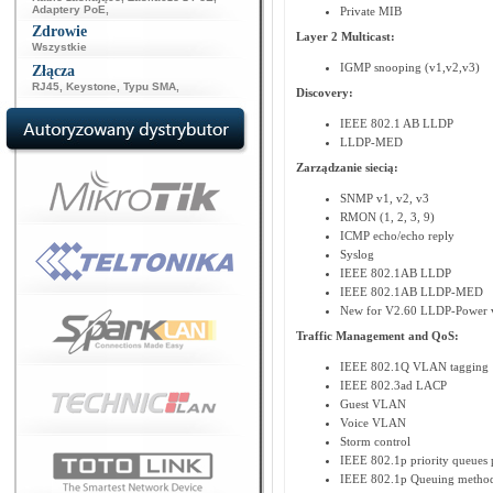
Adaptery PoE
,
Private MIB
Zdrowie
Layer 2 Multicast:
Wszystkie
IGMP snooping (v1,v2,v3)
Złącza
RJ45
,
Keystone
,
Typu SMA
,
Discovery:
IEEE 802.1 AB LLDP
LLDP-MED
Zarządzanie siecią:
SNMP v1, v2, v3
RMON (1, 2, 3, 9)
ICMP echo/echo reply
Syslog
IEEE 802.1AB LLDP
IEEE 802.1AB LLDP-MED
New for V2.60 LLDP-Power 
Traffic Management and QoS:
IEEE 802.1Q VLAN tagging
IEEE 802.3ad LACP
Guest VLAN
Voice VLAN
Storm control
IEEE 802.1p priority queues 
IEEE 802.1p Queuing meth