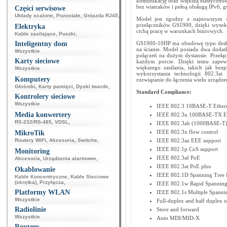
komunikację oraz większą elastyczność
bez wiatraków i pełną obsługą IPv6, g
Części serwisowe
Układy scalone
,
Pozostałe
,
Gniazda RJ45
,
Model jest zgodny z najnowszym s
przełączników GS1900, dzięki wysokie
Elektryka
cichą pracę w warunkach biurowych.
Kable zasilające
,
Puszki
,
Inteligentny dom
GS1900-10HP ma obudowę typu deskt
na ścianie. Model posiada dwa doda
Wszystkie
połączeń na dużym dystansie. Przełą
Karty sieciowe
każdym porcie. Dzięki temu zapewn
większego zasilania, takich jak be
Wszystkie
wykorzystania technologii 802.3at
Komputery
rozwiązanie do łączenia wielu urządze
Głośniki
,
Karty pamięci
,
Dyski twarde
,
Standard Compliance:
Kontrolery sieciowe
Wszystkie
IEEE 802.3 10BASE-T Ether
Media konwertery
IEEE 802.3u 100BASE-TX Et
RS-232/RS-485
,
VDSL
,
IEEE 802.3ab (1000BASE-T) 
IEEE 802.3x flow control
MikroTik
Routery WiFi
,
Akcesoria
,
Switche
,
IEEE 802.3az EEE support
IEEE 802.1p CoS support
Monitoring
IEEE 802.3af PoE
Akcesoria
,
Urządzenia alarmowe
,
IEEE 802.3at PoE plus
Okablowanie
IEEE 802.1D Spanning Tree P
Kable Koncentryczne
,
Kable Sieciowe
(skrętka)
,
Przyłącza
,
IEEE 802.1w Rapid Spanning
Platformy WLAN
IEEE 802.1s Multiple Spanni
Wszystkie
Full-duplex and half duplex 
Radiolinie
Store and forward
Wszystkie
Auto MDI/MID-X
Routery