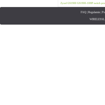
Zyxel
GS1900
GS1900-10HP
switch
prz
FAQ
|
Regulamin
|
Po
WIRELESSLAN.