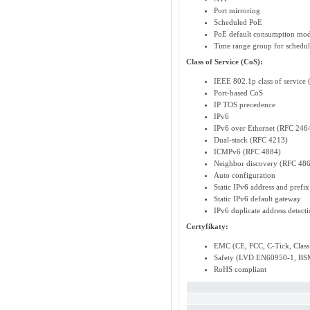
Port mirroring
Scheduled PoE
PoE default consumption mo
Time range group for schedu
Class of Service (CoS):
IEEE 802.1p class of service
Port-based CoS
IP TOS precedence
IPv6
IPv6 over Ethernet (RFC 246
Dual-stack (RFC 4213)
ICMPv6 (RFC 4884)
Neighbor discovery (RFC 48
Auto configuration
Static IPv6 address and prefix
Static IPv6 default gateway
IPv6 duplicate address detect
Certyfikaty:
EMC (CE, FCC, C-Tick, Clas
Safety (LVD EN60950-1, BS
RoHS compliant