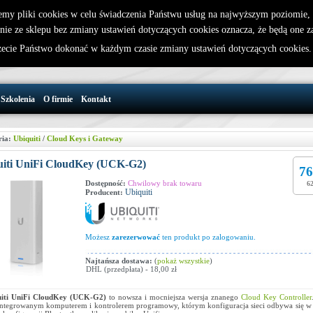
emy pliki cookies w celu świadczenia Państwu usług na najwyższym poziomie
nie ze sklepu bez zmiany ustawień dotyczących cookies oznacza, że będą one 
32 721 86 72
W koszyku jest 0 produktów(y)
cie Państwo dokonać w każdym czasie zmiany ustawień dotyczących cookies
support@wirelesslan.com.pl
Szkolenia
O firmie
Kontakt
ria:
Ubiquiti
/
Cloud Keys i Gateway
uiti UniFi CloudKey (UCK-G2)
76
Dostępność:
Chwilowy brak towaru
62
Ubiquiti
Producent:
Możesz
zarezerwować
ten produkt po zalogowaniu.
Najtańsza dostawa:
(
pokaż wszystkie
)
DHL (przedpłata) - 18,00 zł
uiti UniFi CloudKey (UCK-G2)
to nowsza i mocniejsza wersja znanego
Cloud Key Controller
zintegrowanym komputerem i kontrolerem programowy, którym konfiguracja sieci odbywa się w 