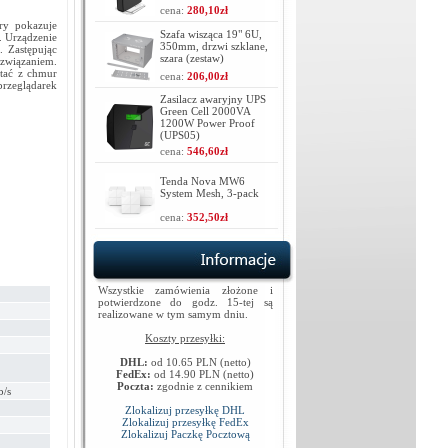
cena:
280,10zł
ry pokazuje
Szafa wisząca 19" 6U,
. Urządzenie
350mm, drzwi szklane,
. Zastępując
szara (zestaw)
związaniem.
stać z chmur
cena:
206,00zł
przeglądarek
Zasilacz awaryjny UPS
Green Cell 2000VA
1200W Power Proof
(UPS05)
cena:
546,60zł
Tenda Nova MW6
System Mesh, 3-pack
cena:
352,50zł
Wszystkie zamówienia złożone i
potwierdzone do godz. 15-tej są
realizowane w tym samym dniu.
Koszty przesyłki:
DHL:
od 10.65 PLN (netto)
FedEx:
od 14.90 PLN (netto)
Poczta:
zgodnie z cennikiem
b/s
Zlokalizuj przesyłkę DHL
Zlokalizuj przesyłkę FedEx
Zlokalizuj Paczkę Pocztową