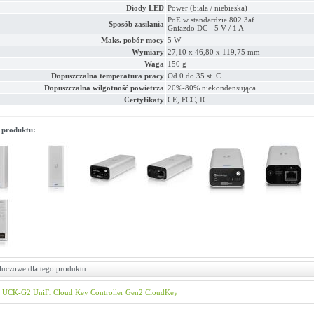
Diody LED
Power (biała / niebieska)
PoE w standardzie 802.3af
Sposób zasilania
Gniazdo DC - 5 V / 1 A
Maks. pobór mocy
5 W
Wymiary
27,10 x 46,80 x 119,75 mm
Waga
150 g
Dopuszczalna temperatura pracy
Od 0 do 35 st. C
Dopuszczalna wilgotność powietrza
20%-80% niekondensująca
Certyfikaty
CE, FCC, IC
 produktu:
luczowe dla tego produktu:
UCK-G2
UniFi
Cloud Key Controller
Gen2
CloudKey