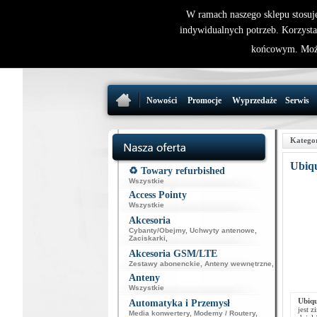
W ramach naszego sklepu stosuj
indywidualnych potrzeb. Korzysta
końcowym. Może
Nowości
Promocje
Wyprzedaże
Serwis
Katego
Ubiq
♻️ Towary refurbished
Wszystkie
Access Pointy
Wszystkie
Akcesoria
Cybanty/Obejmy
,
Uchwyty antenowe
,
Zaciskarki
,
Akcesoria GSM/LTE
Zestawy abonenckie
,
Anteny wewnętrzne
,
Anteny
Wszystkie
Ubiq
Automatyka i Przemysł
jest 
Media konwertery
,
Modemy / Routery
,