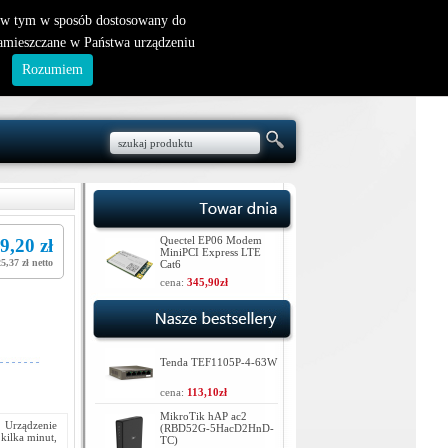
nowy klient
|
logowanie
, w tym w sposób dostosowany do
zamieszczane w Państwa urządzeniu
.
Rozumiem
Quectel EP06 Modem
9,20 zł
MiniPCI Express LTE
5,37 zł netto
Cat6
cena:
345,90zł
Tenda TEF1105P-4-63W
cena:
113,10zł
MikroTik hAP ac2
. Urządzenie
(RBD52G-5HacD2HnD-
kilka minut,
TC)