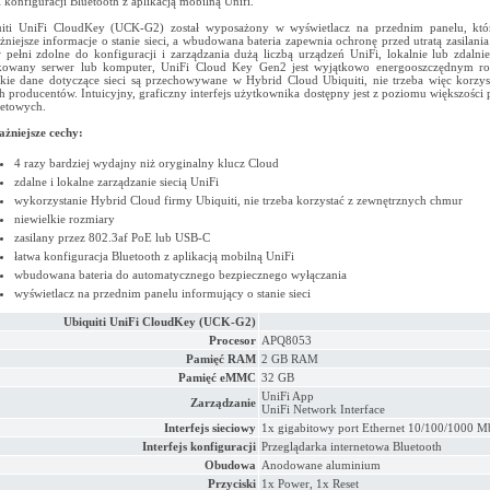
i konfiguracji Bluetooth z aplikacją mobilną Unifi.
iti UniFi CloudKey (UCK-G2) został wyposażony w wyświetlacz na przednim panelu, któ
żniejsze informacje o stanie sieci, a wbudowana bateria zapewnia ochronę przed utratą zasilania
w pełni zdolne do konfiguracji i zarządzania dużą liczbą urządzeń UniFi, lokalnie lub zdalnie
kowany serwer lub komputer, UniFi Cloud Key Gen2 jest wyjątkowo energooszczędnym ro
kie dane dotyczące sieci są przechowywane w Hybrid Cloud Ubiquiti, nie trzeba więc korzy
h producentów. Intuicyjny, graficzny interfejs użytkownika dostępny jest z poziomu większości 
netowych.
żniejsze cechy:
4 razy bardziej wydajny niż oryginalny klucz Cloud
zdalne i lokalne zarządzanie siecią UniFi
wykorzystanie Hybrid Cloud firmy Ubiquiti, nie trzeba korzystać z zewnętrznych chmur
niewielkie rozmiary
zasilany przez 802.3af PoE lub USB-C
łatwa konfiguracja Bluetooth z aplikacją mobilną UniFi
wbudowana bateria do automatycznego bezpiecznego wyłączania
wyświetlacz na przednim panelu informujący o stanie sieci
Ubiquiti UniFi CloudKey (UCK-G2)
Procesor
APQ8053
Pamięć RAM
2 GB RAM
Pamięć eMMC
32 GB
UniFi App
Zarządzanie
UniFi Network Interface
Interfejs sieciowy
1x gigabitowy port Ethernet 10/100/1000 M
Interfejs konfiguracji
Przeglądarka internetowa Bluetooth
Obudowa
Anodowane aluminium
Przyciski
1x Power, 1x Reset