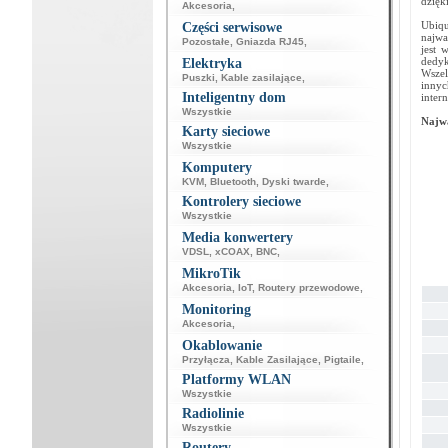
dzięk
Akcesoria
,
Ubiqu
Części serwisowe
najwa
Pozostałe
,
Gniazda RJ45
,
jest 
dedy
Elektryka
Wszel
Puszki
,
Kable zasilające
,
innyc
Inteligentny dom
inter
Wszystkie
Najwa
Karty sieciowe
Wszystkie
Komputery
KVM
,
Bluetooth
,
Dyski twarde
,
Kontrolery sieciowe
Wszystkie
Media konwertery
VDSL
,
xCOAX
,
BNC
,
MikroTik
Akcesoria
,
IoT
,
Routery przewodowe
,
Monitoring
Akcesoria
,
Okablowanie
Przyłącza
,
Kable Zasilające
,
Pigtaile
,
Platformy WLAN
Wszystkie
Radiolinie
Wszystkie
Routery