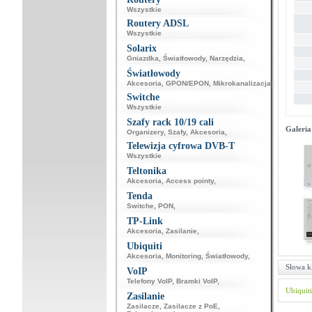
Wszystkie
Routery ADSL
Wszystkie
Solarix
Gniazdka
,
Światłowody
,
Narzędzia
,
Światłowody
Akcesoria
,
GPON/EPON
,
Mikrokanalizacja
,
Switche
Wszystkie
Szafy rack 10/19 cali
Galeria
Organizery
,
Szafy
,
Akcesoria
,
Telewizja cyfrowa DVB-T
Wszystkie
Teltonika
Akcesoria
,
Access pointy
,
Tenda
Switche
,
PON
,
TP-Link
Akcesoria
,
Zasilanie
,
Ubiquiti
Akcesoria
,
Monitoring
,
Światłowody
,
Słowa k
VoIP
Telefony VoIP
,
Bramki VoIP
,
Ubiquiti
Zasilanie
Zasilacze
,
Zasilacze z PoE
,