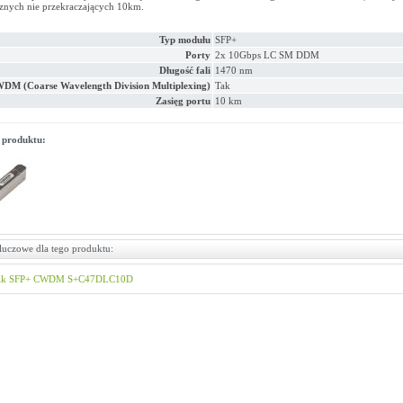
znych nie przekraczających 10km.
Typ modułu
SFP+
Porty
2x 10Gbps LC SM DDM
Długość fali
1470 nm
DM (Coarse Wavelength Division Multiplexing)
Tak
Zasięg portu
10 km
 produktu:
luczowe dla tego produktu:
ik
SFP+ CWDM
S+C47DLC10D