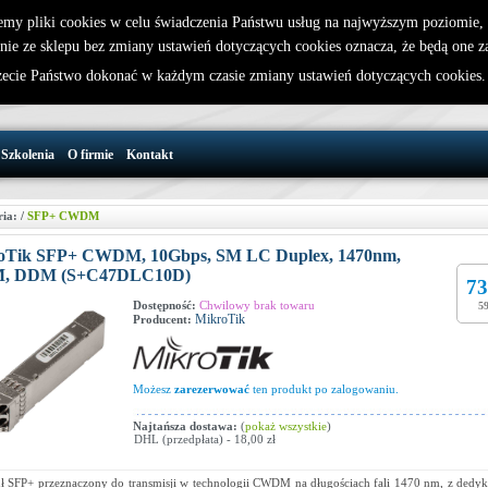
emy pliki cookies w celu świadczenia Państwu usług na najwyższym poziomie
nie ze sklepu bez zmiany ustawień dotyczących cookies oznacza, że będą one 
32 721 86 72
W koszyku jest 0 produktów(y)
cie Państwo dokonać w każdym czasie zmiany ustawień dotyczących cookies
support@wirelesslan.com.pl
Szkolenia
O firmie
Kontakt
ria:
/
SFP+ CWDM
oTik SFP+ CWDM, 10Gbps, SM LC Duplex, 1470nm,
, DDM (S+C47DLC10D)
73
Dostępność:
Chwilowy brak towaru
59
MikroTik
Producent:
Możesz
zarezerwować
ten produkt po zalogowaniu.
Najtańsza dostawa:
(
pokaż wszystkie
)
DHL (przedpłata) - 18,00 zł
 SFP+ przeznaczony do transmisji w technologii CWDM na długościach fali 1470 nm, z dedykac