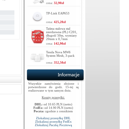
cena:
32,90zł
TP-Link EAP653
cena:
425,20zł
Taśma stalowa stal
nierdzewna (PL) C201,
długość 50m, wymiary
20mm x 0,7mm
cena:
142,90zł
Tenda Nova MW6
System Mesh, 3-pack
cena:
352,50zł
Wszystkie zamówienia złożone i
potwierdzone do godz. 15-tej są
realizowane w tym samym dniu.
Koszty przesyłki:
DHL:
od 10.65 PLN (netto)
FedEx:
od 14.90 PLN (netto)
Poczta:
zgodnie z cennikiem
Zlokalizuj przesyłkę DHL
Zlokalizuj przesyłkę FedEx
Zlokalizuj Paczkę Pocztową