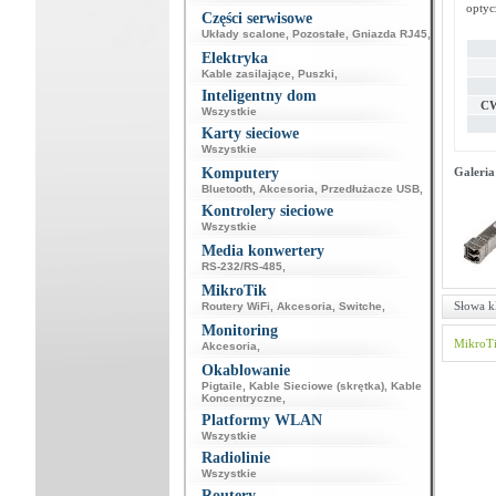
optyc
Części serwisowe
Układy scalone
,
Pozostałe
,
Gniazda RJ45
,
Elektryka
Kable zasilające
,
Puszki
,
Inteligentny dom
CW
Wszystkie
Karty sieciowe
Wszystkie
Komputery
Galeria
Bluetooth
,
Akcesoria
,
Przedłużacze USB
,
Kontrolery sieciowe
Wszystkie
Media konwertery
RS-232/RS-485
,
MikroTik
Słowa k
Routery WiFi
,
Akcesoria
,
Switche
,
Monitoring
MikroT
Akcesoria
,
Okablowanie
Pigtaile
,
Kable Sieciowe (skrętka)
,
Kable
Koncentryczne
,
Platformy WLAN
Wszystkie
Radiolinie
Wszystkie
Routery