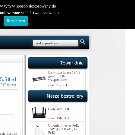
nowy klient
|
logowanie
, w tym w sposób dostosowany do
zamieszczane w Państwa urządzeniu
.
Rozumiem
Listwa zasilająca 19", 9
gniazd, 1,8m z
5,50 zł
wyłącznikiem
7,97 zł netto
cena:
71,30zł
Cudy WR3000
cena:
150,50zł
Ubiquiti Injector PoE,
15W (U-POE-AF, U-
PoE)
ją dla linii