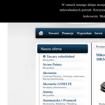
W ramach naszego sklepu stosuj
indywidualnych potrzeb. Korzysta
końcowym. Może
Nowości
Promocje
Wyprzedaże
Serwis
Katego
Mikr
♻️ Towary refurbished
10KM
Wszystkie
Access Pointy
Wszystkie
Akcesoria
Cybanty/Obejmy
,
Uchwyty antenowe
,
Sprzęt pomiarowy
,
Akcesoria GSM/LTE
Zestawy abonenckie
,
Anteny
Wszystkie
Automatyka i Przemysł
Akcesoria
,
Modemy / Routery
,
Moduł