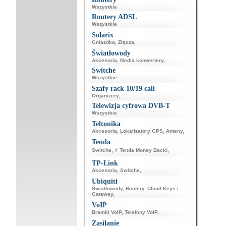
Wszystkie
Routery ADSL
Wszystkie
Solarix
Gniazdka
,
Złącza
,
Światłowody
Akcesoria
,
Media konwertery
,
Switche
Wszystkie
Szafy rack 10/19 cali
Organizery
,
Telewizja cyfrowa DVB-T
Wszystkie
Teltonika
Akcesoria
,
Lokalizatory GPS
,
Anteny
,
Tenda
Switche
,
⚡ Tenda Money Back!
,
TP-Link
Akcesoria
,
Switche
,
Ubiquiti
Światłowody
,
Routery
,
Cloud Keys i
Gateway
,
VoIP
Bramki VoIP
,
Telefony VoIP
,
Zasilanie