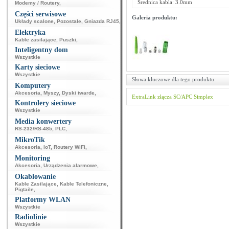
Średnica kabla: 3.0mm
Modemy / Routery
,
Części serwisowe
Galeria produktu:
Układy scalone
,
Pozostałe
,
Gniazda RJ45
,
Elektryka
Kable zasilające
,
Puszki
,
Inteligentny dom
Wszystkie
Karty sieciowe
Wszystkie
Słowa kluczowe dla tego produktu:
Komputery
Akcesoria
,
Myszy
,
Dyski twarde
,
ExtraLink
złącza
SC/APC Simplex
Kontrolery sieciowe
Wszystkie
Media konwertery
RS-232/RS-485
,
PLC
,
MikroTik
Akcesoria
,
IoT
,
Routery WiFi
,
Monitoring
Akcesoria
,
Urządzenia alarmowe
,
Okablowanie
Kable Zasilające
,
Kable Telefoniczne
,
Pigtaile
,
Platformy WLAN
Wszystkie
Radiolinie
Wszystkie