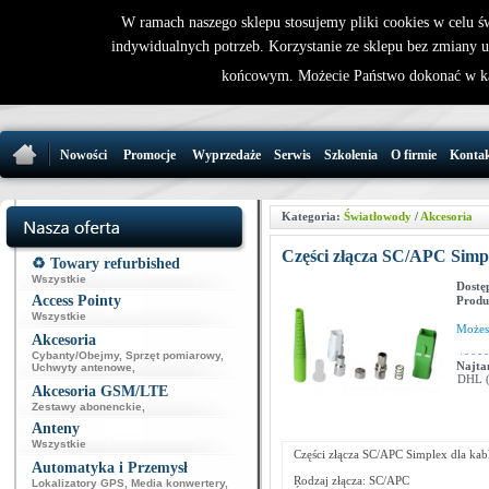
W ramach naszego sklepu stosujemy pliki cookies w celu 
indywidualnych potrzeb. Korzystanie ze sklepu bez zmiany 
32 721 86 
końcowym. Możecie Państwo dokonać w ka
support@wirele
Nowości
Promocje
Wyprzedaże
Serwis
Szkolenia
O firmie
Konta
Kategoria:
Światłowody
/
Akcesoria
Części złącza SC/APC Simpl
♻️ Towary refurbished
Wszystkie
Dostę
Access Pointy
Produ
Wszystkie
Może
Akcesoria
Cybanty/Obejmy
,
Sprzęt pomiarowy
,
Najta
Uchwyty antenowe
,
DHL (p
Akcesoria GSM/LTE
Zestawy abonenckie
,
Anteny
Wszystkie
Części złącza SC/APC Simplex dla kab
Automatyka i Przemysł
Rodzaj złącza: SC/APC
Lokalizatory GPS
,
Media konwertery
,