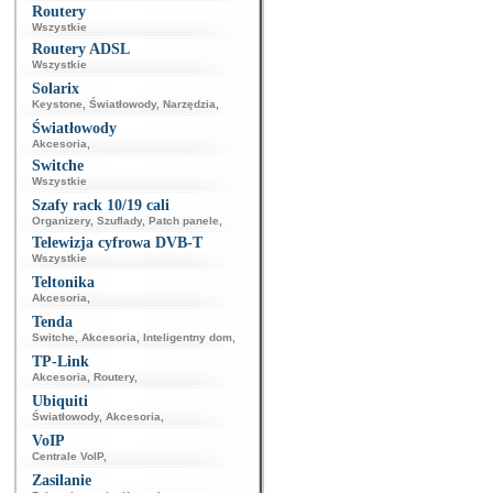
Routery
Wszystkie
Routery ADSL
Wszystkie
Solarix
Keystone
,
Światłowody
,
Narzędzia
,
Światłowody
Akcesoria
,
Switche
Wszystkie
Szafy rack 10/19 cali
Organizery
,
Szuflady
,
Patch panele
,
Telewizja cyfrowa DVB-T
Wszystkie
Teltonika
Akcesoria
,
Tenda
Switche
,
Akcesoria
,
Inteligentny dom
,
TP-Link
Akcesoria
,
Routery
,
Ubiquiti
Światłowody
,
Akcesoria
,
VoIP
Centrale VoIP
,
Zasilanie