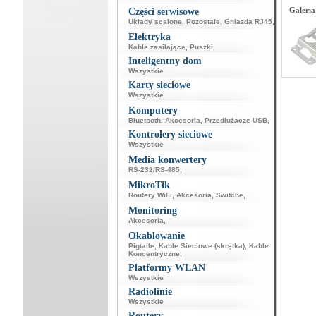
Galeria
Części serwisowe
Układy scalone
,
Pozostałe
,
Gniazda RJ45
,
Elektryka
Kable zasilające
,
Puszki
,
Inteligentny dom
Wszystkie
Karty sieciowe
Wszystkie
Komputery
Bluetooth
,
Akcesoria
,
Przedłużacze USB
,
Kontrolery sieciowe
Wszystkie
Media konwertery
RS-232/RS-485
,
MikroTik
Routery WiFi
,
Akcesoria
,
Switche
,
Monitoring
Akcesoria
,
Okablowanie
Pigtaile
,
Kable Sieciowe (skrętka)
,
Kable
Koncentryczne
,
Platformy WLAN
Wszystkie
Radiolinie
Wszystkie
Routery