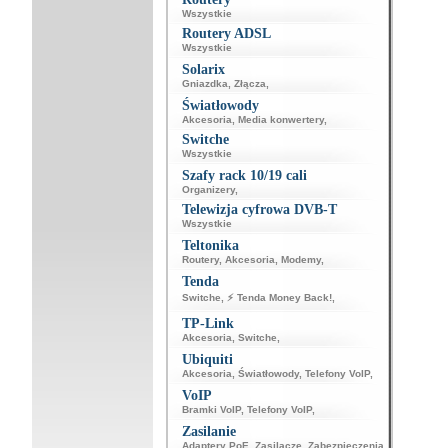
Wszystkie
Routery ADSL
Wszystkie
Solarix
Gniazdka
,
Złącza
,
Światłowody
Akcesoria
,
Media konwertery
,
Switche
Wszystkie
Szafy rack 10/19 cali
Organizery
,
Telewizja cyfrowa DVB-T
Wszystkie
Teltonika
Routery
,
Akcesoria
,
Modemy
,
Tenda
Switche
,
⚡ Tenda Money Back!
,
TP-Link
Akcesoria
,
Switche
,
Ubiquiti
Akcesoria
,
Światłowody
,
Telefony VoIP
,
VoIP
Bramki VoIP
,
Telefony VoIP
,
Zasilanie
Adaptery PoE
,
Zasilacze
,
Zabezpieczenia
,