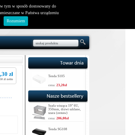
nowy klient
|
logowanie
, w tym w sposób dostosowany do
zamieszczane w Państwa urządzeniu
.
Rozumiem
,30 zł
Tenda S105
50 zł netto
cena:
23,20zł
Szafa wisząca 19" 6U,
350mm, drzwi szklane,
szara (zestaw)
cena:
206,00zł
Tenda SG108