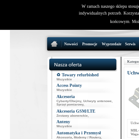
W ramach naszego sklepu stosuj
indywidualnych potrzeb. Korzysta
końcowym. Może
Nowości
Promocje
Wyprzedaże
Serwis
Katego
Uchw
♻️ Towary refurbished
Wszystkie
Access Pointy
Wszystkie
Akcesoria
Cybanty/Obejmy
,
Uchwyty antenowe
,
Sprzęt pomiarowy
,
Akcesoria GSM/LTE
Zestawy abonenckie
,
Anteny
Uchwy
Wszystkie
MBL-
Automatyka i Przemysł
Waga-
Akcesoria
,
Modemy / Routery
,