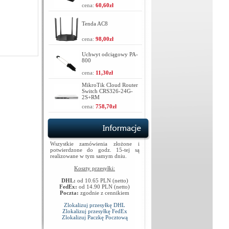
cena:
60,60zł
Tenda AC8
cena:
98,00zł
Uchwyt odciągowy PA-
800
cena:
11,30zł
MikroTik Cloud Router
Switch CRS326-24G-
2S+RM
cena:
758,70zł
Wszystkie zamówienia złożone i
potwierdzone do godz. 15-tej są
realizowane w tym samym dniu.
Koszty przesyłki:
DHL:
od 10.65 PLN (netto)
FedEx:
od 14.90 PLN (netto)
Poczta:
zgodnie z cennikiem
Zlokalizuj przesyłkę DHL
Zlokalizuj przesyłkę FedEx
Zlokalizuj Paczkę Pocztową