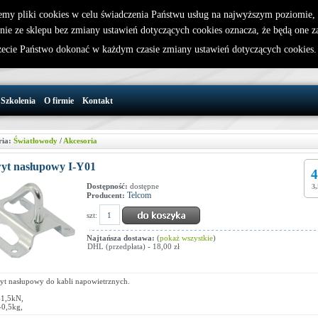
emy pliki cookies w celu świadczenia Państwu usług na najwyższym poziomie
nie ze sklepu bez zmiany ustawień dotyczących cookies oznacza, że będą one 
32 721 86 72
W koszyku jest 0 produktów(y)
cie Państwo dokonać w każdym czasie zmiany ustawień dotyczących cookies
support@wirelesslan.com.pl
Szkolenia
O firmie
Kontakt
ria:
Światłowody
/
Akcesoria
yt nasłupowy I-Y01
4
Dostępność:
dostępne
3,
Telcom
Producent:
szt:
Najtańsza dostawa:
(
pokaż wszystkie
)
DHL (przedpłata) - 18,00 zł
t nasłupowy do kabli napowietrznych.
1,5kN,
0,5kg,