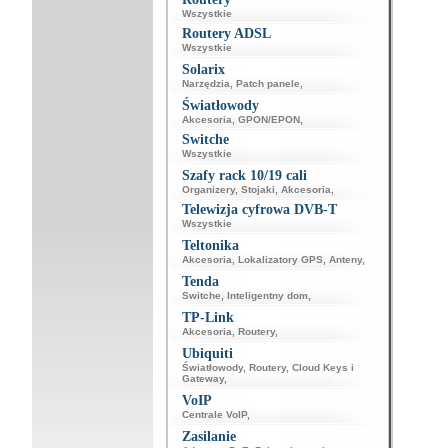
Wszystkie
Routery ADSL
Wszystkie
Solarix
Narzędzia
,
Patch panele
,
Światłowody
Akcesoria
,
GPON/EPON
,
Switche
Wszystkie
Szafy rack 10/19 cali
Organizery
,
Stojaki
,
Akcesoria
,
Telewizja cyfrowa DVB-T
Wszystkie
Teltonika
Akcesoria
,
Lokalizatory GPS
,
Anteny
,
Tenda
Switche
,
Inteligentny dom
,
TP-Link
Akcesoria
,
Routery
,
Ubiquiti
Światłowody
,
Routery
,
Cloud Keys i
Gateway
,
VoIP
Centrale VoIP
,
Zasilanie