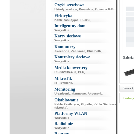
Części serwisowe
Układy scalone
,
Pozostałe
,
Gniazda RJ45
,
Elektryka
Kable zasilające
,
Puszki
,
Inteligentny dom
Wszystkie
Karty sieciowe
Wszystkie
Komputery
Akcesoria
,
Zasilacze
,
Bluetooth
,
Kontrolery sieciowe
Galeria
Wszystkie
Media konwertery
RS-232/RS-485
,
PLC
,
MikroTik
IoT
,
Switche
,
Słowa k
Monitoring
Urządzenia alarmowe
,
Akcesoria
,
Lanber
Okablowanie
Kable Zasilające
,
Pigtaile
,
Kable Sieciowe
(skrętka)
,
Platformy WLAN
Wszystkie
Radiolinie
Wszystkie
Routery