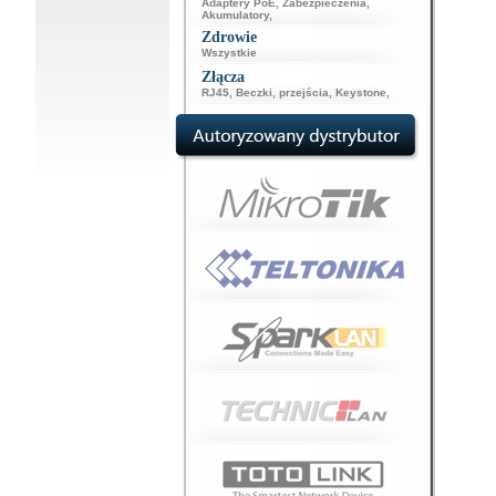
Adaptery PoE
,
Zabezpieczenia
,
Akumulatory
,
Zdrowie
Wszystkie
Złącza
RJ45
,
Beczki, przejścia
,
Keystone
,