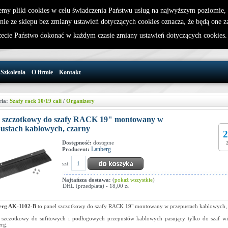
emy pliki cookies w celu świadczenia Państwu usług na najwyższym poziomie
nie ze sklepu bez zmiany ustawień dotyczących cookies oznacza, że będą one 
32 721 86 72
W koszyku jest 0 produktów(y)
cie Państwo dokonać w każdym czasie zmiany ustawień dotyczących cookies
support@wirelesslan.com.pl
Szkolenia
O firmie
Kontakt
ria:
Szafy rack 10/19 cali
/
Organizery
l szczotkowy do szafy RACK 19" montowany w
ustach kablowych, czarny
2
Dostępność:
dostępne
Lanberg
Producent:
szt:
Najtańsza dostawa:
(
pokaż wszystkie
)
DHL (przedpłata) - 18,00 zł
erg AK-1102-B
to panel szczotkowy do szafy RACK 19" montowany w przepustach kablowych, 
 szczotkowy do sufitowych i podłogowych przepustów kablowych pasujący tylko do szaf wi
rg.