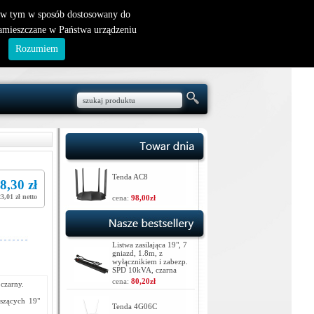
nowy klient
|
logowanie
, w tym w sposób dostosowany do
zamieszczane w Państwa urządzeniu
.
Rozumiem
Tenda AC8
8,30 zł
23,01 zł netto
cena:
98,00zł
Listwa zasilająca 19", 7
gniazd, 1.8m, z
wyłącznikiem i zabezp.
SPD 10kVA, czarna
cena:
80,20zł
czarny.
szących 19"
Tenda 4G06C