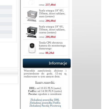
cena:
237,40zł
Szafa wisząca 19" 6U,
350mm, drzwi szklane,
szara (zestaw)
cena:
206,00zł
Szafa wisząca 19" 6U,
350mm, drzwi szklane,
czarna (zestaw)
cena:
206,00zł
Tenda CP6 obrotowa
kamera do monitoringu
domowego
cena:
80,20zł
Wszystkie zamówienia złożone i
potwierdzone do godz. 15-tej są
realizowane w tym samym dniu.
Koszty przesyłki:
DHL:
od 10.65 PLN (netto)
FedEx:
od 14.90 PLN (netto)
Poczta:
zgodnie z cennikiem
Zlokalizuj przesyłkę DHL
Zlokalizuj przesyłkę FedEx
Zlokalizuj Paczkę Pocztową