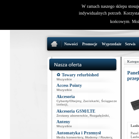
W ramach naszego sklepu stosuj
indywidualnych potrzeb. Korzysta
końcowym. Może
Nowości
Promocje
Wyprzedaże
Serwis
Katego
Pane
♻️ Towary refurbished
przep
Wszystkie
Access Pointy
Wszystkie
Akcesoria
Cybanty/Obejmy
,
Zaciskarki
,
Ściągacze
izolacji
,
Akcesoria GSM/LTE
Zestawy abonenckie
,
Rozgałęźniki
,
Anteny
Lanb
Wszystkie
Automatyka i Przemysł
Panel
Lanbe
Media konwertery
,
Modemy / Routery
,