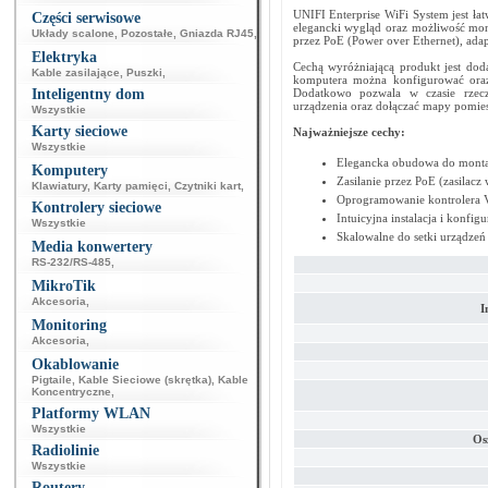
UNIFI Enterprise WiFi System jest ła
Części serwisowe
elegancki wygląd oraz możliwość mont
Układy scalone
,
Pozostałe
,
Gniazda RJ45
,
przez PoE (Power over Ethernet), adap
Elektryka
Cechą wyróżniającą produkt jest do
Kable zasilające
,
Puszki
,
komputera można konfigurować oraz 
Inteligentny dom
Dodatkowo pozwala w czasie rzecz
urządzenia oraz dołączać mapy pomies
Wszystkie
Karty sieciowe
Najważniejsze cechy:
Wszystkie
Elegancka obudowa do montażu 
Komputery
Zasilanie przez PoE (zasilacz
Klawiatury
,
Karty pamięci
,
Czytniki kart
,
Oprogramowanie kontrolera V
Kontrolery sieciowe
Intuicyjna instalacja i konfi
Wszystkie
Skalowalne do setki urządzeń
Media konwertery
RS-232/RS-485
,
MikroTik
Akcesoria
,
I
Monitoring
Akcesoria
,
Okablowanie
Pigtaile
,
Kable Sieciowe (skrętka)
,
Kable
Koncentryczne
,
Platformy WLAN
Wszystkie
Os
Radiolinie
Wszystkie
Routery