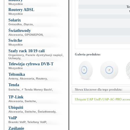
Wszystkie
Te
Routery ADSL
Wszystkie
Solarix
Gniazdka
,
Złącza
,
Światłowody
Akcesoria
,
GPON/EPON
,
Switche
Wszystkie
Szafy rack 10/19 cali
Galeria produktu:
Organizery
,
Panele dystrybucji napięć
,
Uchwyty
,
Telewizja cyfrowa DVB-T
Wszystkie
Teltonika
Anteny
,
Akcesoria
,
Routery
,
Tenda
Słowa kluczowe dla tego produktu:
Switche
,
⚡ Tenda Money Back!
,
TP-Link
Ubiquiti
UAP
UniFi
UAP-AC-PRO
acces
Akcesoria
,
Switche
,
Ubiquiti
Akcesoria
,
Switche
,
Światłowody
,
VoIP
Bramki VoIP
,
Telefony VoIP
,
Zasilanie