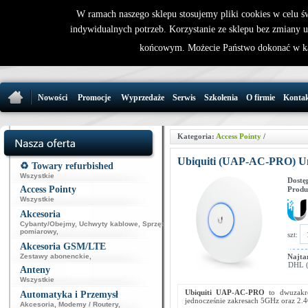
W ramach naszego sklepu stosujemy pliki cookies w celu 
indywidualnych potrzeb. Korzystanie ze sklepu bez zmiany 
32 721 86 
końcowym. Możecie Państwo dokonać w ka
support@wirele
Nowości
Promocje
Wyprzedaże
Serwis
Szkolenia
O firmie
Konta
Kategoria:
Access Pointy
/
Ubiquiti (UAP-AC-PRO) Un
♻️ Towary refurbished
Wszystkie
Dostę
Access Pointy
Produ
Wszystkie
Akcesoria
Cybanty/Obejmy
,
Uchwyty kablowe
,
Sprzęt
pomiarowy
,
szt:
Akcesoria GSM/LTE
Zestawy abonenckie
,
Najta
DHL (p
Anteny
Wszystkie
Ubiquiti UAP-AC-PRO
to dwuzakre
Automatyka i Przemysł
jednocześnie zakresach 5GHz oraz 2
Akcesoria
,
Modemy / Routery
,