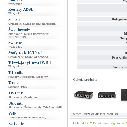
Mak
Wszystkie
Routery ADSL
Wszystkie
Obsługiwany
Solarix
Gniazdka
,
Światłowody
,
Narzędzia
,
Światłowody
M
Akcesoria
,
Media konwertery
,
GPON/EPON
,
Temp
Switche
Wszystkie
Szafy rack 10/19 cali
I
Organizery
,
Szafy
,
Akcesoria
,
Port wejś
Telewizja cyfrowa DVB-T
Wszystkie
Port trans
Teltonika
Routery
,
Akcesoria
,
Modemy
,
Galeria produktu:
Tenda
Switche
,
PON
,
TP-Link
Akcesoria
,
Zasilanie
,
Ubiquiti
Akcesoria
,
Światłowody
,
Telefony VoIP
,
VoIP
Słowa kluczowe dla tego produktu:
Telefony VoIP
,
Bramki VoIP
,
Zasilanie
Ubiquiti
ER-X
EdgeRouter
EdgeRouter 