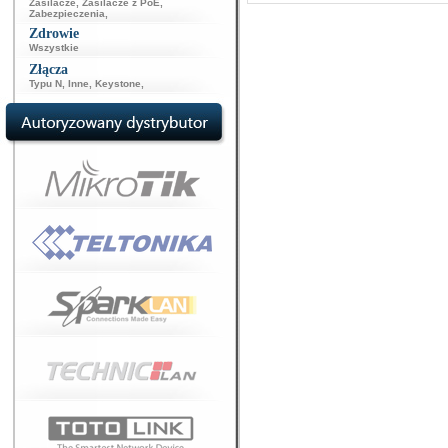
Zasilacze
,
Zasilacze z PoE
,
Zabezpieczenia
,
Zdrowie
Wszystkie
Złącza
Typu N
,
Inne
,
Keystone
,