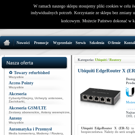
W ramach naszego sklepu stosujemy pliki cookies w celu 
indywidualnych potrzeb. Korzystanie ze sklepu bez zmiany 
32 721 86 
końcowym. Możecie Państwo dokonać w ka
support@wirele
Nowości
Promocje
Wyprzedaże
Serwis
Szkolenia
O firmie
Konta
Kategoria:
Ubiquiti
/
Routery
Ubiquiti EdgeRouter X (ER
♻️ Towary refurbished
Wszystkie
Dostę
Access Pointy
Produ
Wszystkie
Akcesoria
Cybanty/Obejmy
,
Uchwyty antenowe
,
Zaciskarki
,
Może
Akcesoria GSM/LTE
Zestawy abonenckie
,
Anteny wewnętrzne
,
Najta
DHL (p
Anteny
Wszystkie
Ubiquiti EdgeRouter X (ER-X)
to
Automatyka i Przemysł
bezpieczeństwa. Należy do serii urzą
Media konwertery
,
Modemy / Routery
,