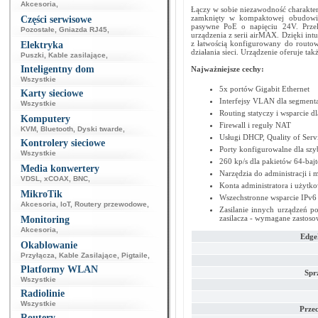
Akcesoria
,
Łączy w sobie niezawodność charakter
zamknięty w kompaktowej obudowie.
Części serwisowe
pasywne PoE o napięciu 24V. Przek
Pozostałe
,
Gniazda RJ45
,
urządzenia z serii airMAX. Dzięki i
z łatwością konfigurowany do routo
Elektryka
działania sieci. Urządzenie oferuje ta
Puszki
,
Kable zasilające
,
Inteligentny dom
Najważniejsze cechy:
Wszystkie
5x portów Gigabit Ethernet
Karty sieciowe
Interfejsy VLAN dla segmentac
Wszystkie
Routing statyczy i wsparcie 
Komputery
Firewall i reguły NAT
KVM
,
Bluetooth
,
Dyski twarde
,
Usługi DHCP, Quality of Serv
Kontrolery sieciowe
Porty konfigurowalne dla szyb
Wszystkie
260 kp/s dla pakietów 64-baj
Media konwertery
Narzędzia do administracji i 
VDSL
,
xCOAX
,
BNC
,
Konta administratora i użytk
MikroTik
Wszechstronne wsparcie IPv6
Akcesoria
,
IoT
,
Routery przewodowe
,
Zasilanie innych urządzeń po
zasilacza - wymagane zastoso
Monitoring
Akcesoria
,
Edge
Okablowanie
Przyłącza
,
Kable Zasilające
,
Pigtaile
,
Platformy WLAN
Spr
Wszystkie
Radiolinie
Wszystkie
Prze
Routery