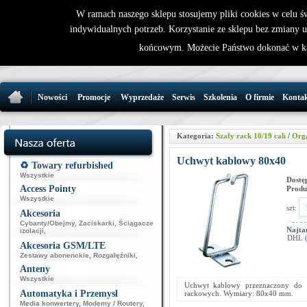
W ramach naszego sklepu stosujemy pliki cookies w celu 
indywidualnych potrzeb. Korzystanie ze sklepu bez zmiany 
32 721 86 
końcowym. Możecie Państwo dokonać w ka
support@wirele
Nowości
Promocje
Wyprzedaże
Serwis
Szkolenia
O firmie
Konta
Kategoria:
Szafy rack 10/19 cali
/
Orga
Uchwyt kablowy 80x40
♻️ Towary refurbished
Wszystkie
Dostę
Access Pointy
Produ
Wszystkie
szt:
Akcesoria
Cybanty/Obejmy
,
Zaciskarki
,
Ściągacze
Najta
izolacji
,
DHL (p
Akcesoria GSM/LTE
Zestawy abonenckie
,
Rozgałęźniki
,
Anteny
Wszystkie
Uchwyt kablowy przeznaczony do 
Automatyka i Przemysł
rackowych. Wymiary: 80x40 mm.
Media konwertery
,
Modemy / Routery
,