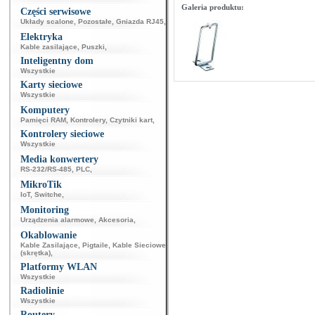
Galeria produktu:
Części serwisowe
Układy scalone
,
Pozostałe
,
Gniazda RJ45
,
Elektryka
Kable zasilające
,
Puszki
,
Inteligentny dom
Wszystkie
Karty sieciowe
Wszystkie
Komputery
Pamięci RAM
,
Kontrolery
,
Czytniki kart
,
Kontrolery sieciowe
Wszystkie
Media konwertery
RS-232/RS-485
,
PLC
,
MikroTik
IoT
,
Switche
,
Monitoring
Urządzenia alarmowe
,
Akcesoria
,
Okablowanie
Kable Zasilające
,
Pigtaile
,
Kable Sieciowe
(skrętka)
,
Platformy WLAN
Wszystkie
Radiolinie
Wszystkie
Routery