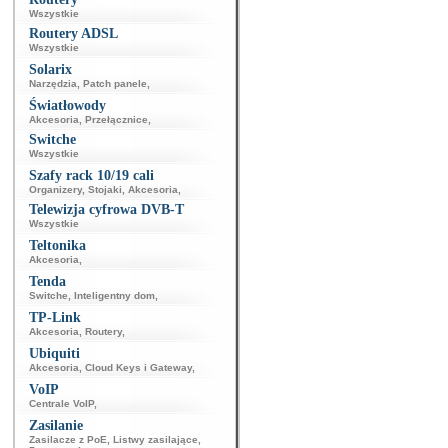
Wszystkie
Routery ADSL
Wszystkie
Solarix
Narzędzia
,
Patch panele
,
Światłowody
Akcesoria
,
Przełącznice
,
Switche
Wszystkie
Szafy rack 10/19 cali
Organizery
,
Stojaki
,
Akcesoria
,
Telewizja cyfrowa DVB-T
Wszystkie
Teltonika
Akcesoria
,
Tenda
Switche
,
Inteligentny dom
,
TP-Link
Akcesoria
,
Routery
,
Ubiquiti
Akcesoria
,
Cloud Keys i Gateway
,
VoIP
Centrale VoIP
,
Zasilanie
Zasilacze z PoE
,
Listwy zasilające
,