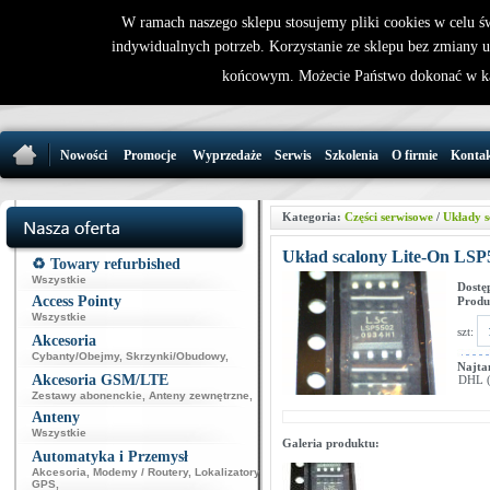
W ramach naszego sklepu stosujemy pliki cookies w celu 
indywidualnych potrzeb. Korzystanie ze sklepu bez zmiany 
32 721 86 
końcowym. Możecie Państwo dokonać w ka
support@wirele
Nowości
Promocje
Wyprzedaże
Serwis
Szkolenia
O firmie
Konta
Kategoria:
Części serwisowe
/
Układy s
Układ scalony Lite-On LSP
♻️ Towary refurbished
Wszystkie
Dostę
Access Pointy
Produ
Wszystkie
szt:
Akcesoria
Cybanty/Obejmy
,
Skrzynki/Obudowy
,
Najta
Akcesoria GSM/LTE
DHL (p
Zestawy abonenckie
,
Anteny zewnętrzne
,
Anteny
Wszystkie
Galeria produktu:
Automatyka i Przemysł
Akcesoria
,
Modemy / Routery
,
Lokalizatory
GPS
,