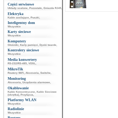
Części serwisowe
Układy scalone
,
Pozostałe
,
Gniazda RJ45
,
Elektryka
Kable zasilające
,
Puszki
,
Inteligentny dom
Wszystkie
Karty sieciowe
Wszystkie
Komputery
Głośniki
,
Karty pamięci
,
Dyski twarde
,
Kontrolery sieciowe
Wszystkie
Media konwertery
RS-232/RS-485
,
VDSL
,
MikroTik
Routery WiFi
,
Akcesoria
,
Switche
,
Monitoring
Akcesoria
,
Urządzenia alarmowe
,
Okablowanie
Kable Koncentryczne
,
Kable Sieciowe
(skrętka)
,
Przyłącza
,
Platformy WLAN
Wszystkie
Radiolinie
Wszystkie
Routery