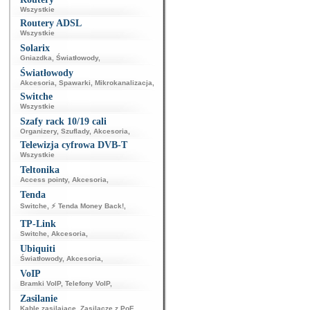
Wszystkie
Routery ADSL
Wszystkie
Solarix
Gniazdka
,
Światłowody
,
Światłowody
Akcesoria
,
Spawarki
,
Mikrokanalizacja
,
Switche
Wszystkie
Szafy rack 10/19 cali
Organizery
,
Szuflady
,
Akcesoria
,
Telewizja cyfrowa DVB-T
Wszystkie
Teltonika
Access pointy
,
Akcesoria
,
Tenda
Switche
,
⚡ Tenda Money Back!
,
TP-Link
Switche
,
Akcesoria
,
Ubiquiti
Światłowody
,
Akcesoria
,
VoIP
Bramki VoIP
,
Telefony VoIP
,
Zasilanie
Kable zasilające
,
Zasilacze z PoE
,