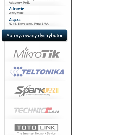
Adaptery PoE
,
Zdrowie
Wszystkie
Złącza
RJ45
,
Keystone
,
Typu SMA
,