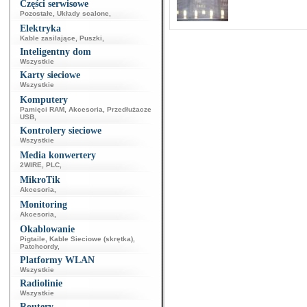
Części serwisowe
Pozostałe
,
Układy scalone
,
Elektryka
Kable zasilające
,
Puszki
,
Inteligentny dom
Wszystkie
Karty sieciowe
Wszystkie
Komputery
Pamięci RAM
,
Akcesoria
,
Przedłużacze
USB
,
Kontrolery sieciowe
Wszystkie
Media konwertery
2WIRE
,
PLC
,
MikroTik
Akcesoria
,
Monitoring
Akcesoria
,
Okablowanie
Pigtaile
,
Kable Sieciowe (skrętka)
,
Patchcordy
,
Platformy WLAN
Wszystkie
Radiolinie
Wszystkie
Routery