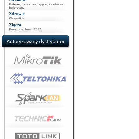
Baterie
,
Kable zasilające
,
Zasilacze
buforowe
,
Zdrowie
Wszystkie
Złącza
Keystone
,
Inne
,
RJ45
,