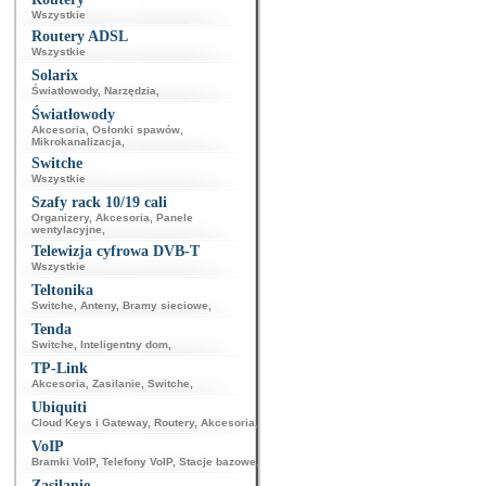
Wszystkie
Routery ADSL
Wszystkie
Solarix
Światłowody
,
Narzędzia
,
Światłowody
Akcesoria
,
Osłonki spawów
,
Mikrokanalizacja
,
Switche
Wszystkie
Szafy rack 10/19 cali
Organizery
,
Akcesoria
,
Panele
wentylacyjne
,
Telewizja cyfrowa DVB-T
Wszystkie
Teltonika
Switche
,
Anteny
,
Bramy sieciowe
,
Tenda
Switche
,
Inteligentny dom
,
TP-Link
Akcesoria
,
Zasilanie
,
Switche
,
Ubiquiti
Cloud Keys i Gateway
,
Routery
,
Akcesoria
,
VoIP
Bramki VoIP
,
Telefony VoIP
,
Stacje bazowe
,
Zasilanie