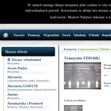
W ramach naszego sklepu stosujemy pliki cookies w celu 
indywidualnych potrzeb. Korzystanie ze sklepu bez zmiany 
32 721 86 
końcowym. Możecie Państwo dokonać w ka
support@wirele
Nowości
Promocje
Wyprzedaże
Serwis
Szkolenia
O firmie
Konta
Kategoria:
Części serwisowe
/
Układy s
Tranzystor FDD3682
♻️ Towary refurbished
Wszystkie
Dostę
Access Pointy
Produ
Wszystkie
szt:
Akcesoria
Cybanty/Obejmy
,
Kołki
,
Zaciskarki
,
Najta
Akcesoria GSM/LTE
DHL (p
Zestawy abonenckie
,
Anteny zewnętrzne
,
Anteny
Wszystkie
Galeria produktu:
Automatyka i Przemysł
Modemy / Routery
,
Akcesoria
,