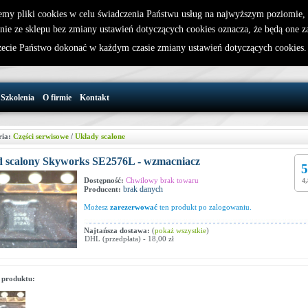
emy pliki cookies w celu świadczenia Państwu usług na najwyższym poziomie
nie ze sklepu bez zmiany ustawień dotyczących cookies oznacza, że będą one 
32 721 86 72
W koszyku jest 0 produktów(y)
cie Państwo dokonać w każdym czasie zmiany ustawień dotyczących cookies
support@wirelesslan.com.pl
Szkolenia
O firmie
Kontakt
ria:
Części serwisowe
/
Układy scalone
d scalony Skyworks SE2576L - wzmacniacz
5
Dostępność:
Chwilowy brak towaru
4,
brak danych
Producent:
Możesz
zarezerwować
ten produkt po zalogowaniu.
Najtańsza dostawa:
(
pokaż wszystkie
)
DHL (przedpłata) - 18,00 zł
 produktu: