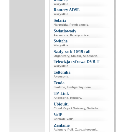
Wszystkie
Routery ADSL
Wszystkie
Solarix
Narzędzia
,
Patch panele
,
Światłowody
Akcesoria
,
Przełącznice
,
Switche
Wszystkie
Szafy rack 10/19 cali
Organizery
,
Stojaki
,
Akcesoria
,
Telewizja cyfrowa DVB-T
Wszystkie
Teltonika
Akcesoria
,
Tenda
Switche
,
Inteligentny dom
,
TP-Link
Akcesoria
,
Routery
,
Ubiquiti
Cloud Keys i Gateway
,
Switche
,
VoIP
Centrale VoIP
,
Zasilanie
Adaptery PoE
,
Zabezpieczenia
,