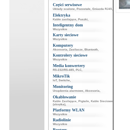
Części serwisowe
Układy scalone
,
Pozostałe
,
Gniazda RJ45
,
Elektryka
Kable zasilające
,
Puszki
,
Inteligentny dom
Wszystkie
Karty sieciowe
Wszystkie
Komputery
Akcesoria
,
Zasilacze
,
Bluetooth
,
Kontrolery sieciowe
Wszystkie
Media konwertery
RS-232/RS-485
,
PLC
,
MikroTik
IoT
,
Switche
,
Monitoring
Urządzenia alarmowe
,
Akcesoria
,
Okablowanie
Kable Zasilające
,
Pigtaile
,
Kable Sieciowe
(skrętka)
,
Platformy WLAN
Wszystkie
Radiolinie
Wszystkie
Routery