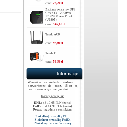
cena:
23,20zł
Zasilacz awaryjny UPS
Green Cell 2000VA
1200W Power Proof
(UPS05)
cena:
546,60zł
Tenda AC8
cena:
98,00zł
Tenda F3
cena:
53,50zł
Wszystkie zamówienia złożone i
potwierdzone do godz. 15-tej są
realizowane w tym samym dniu.
Koszty przesyłki:
DHL:
od 10.65 PLN (netto)
FedEx:
od 14.90 PLN (netto)
Poczta:
zgodnie z cennikiem
Zlokalizuj przesyłkę DHL
Zlokalizuj przesyłkę FedEx
Zlokalizuj Paczkę Pocztową