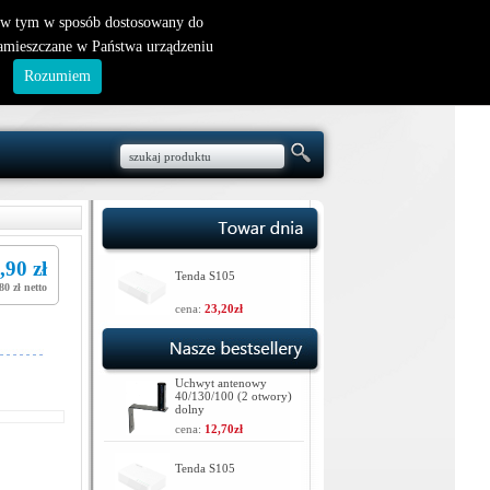
nowy klient
|
logowanie
, w tym w sposób dostosowany do
zamieszczane w Państwa urządzeniu
.
Rozumiem
,90 zł
Tenda S105
80 zł netto
cena:
23,20zł
Uchwyt antenowy
40/130/100 (2 otwory)
dolny
cena:
12,70zł
Tenda S105