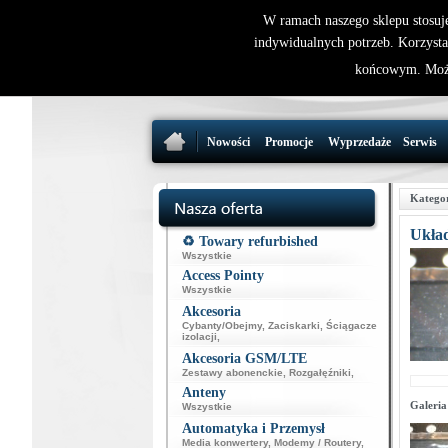
W ramach naszego sklepu stosuj
indywidualnych potrzeb. Korzysta
końcowym. Może
Nowości
Promocje
Wyprzedaże
Serwis
Katego
Ukła
♻️ Towary refurbished
Wszystkie
Access Pointy
Wszystkie
Akcesoria
Cybanty/Obejmy
,
Zaciskarki
,
Ściągacze
izolacji
,
Akcesoria GSM/LTE
Zestawy abonenckie
,
Rozgałęźniki
,
Anteny
Galeria
Wszystkie
Automatyka i Przemysł
Media konwertery
,
Modemy / Routery
,