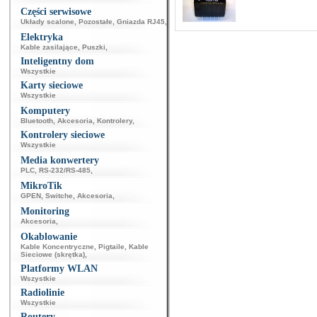
Części serwisowe
Układy scalone
,
Pozostałe
,
Gniazda RJ45
,
Elektryka
Kable zasilające
,
Puszki
,
Inteligentny dom
Wszystkie
Karty sieciowe
Wszystkie
Komputery
Bluetooth
,
Akcesoria
,
Kontrolery
,
Kontrolery sieciowe
Wszystkie
Media konwertery
PLC
,
RS-232/RS-485
,
MikroTik
GPEN
,
Switche
,
Akcesoria
,
Monitoring
Akcesoria
,
Okablowanie
Kable Koncentryczne
,
Pigtaile
,
Kable
Sieciowe (skrętka)
,
Platformy WLAN
Wszystkie
Radiolinie
Wszystkie
Routery