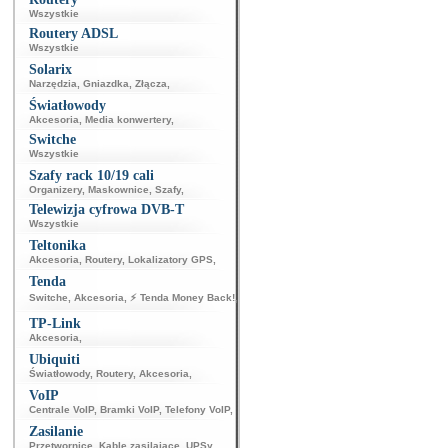
Wszystkie
Routery ADSL
Wszystkie
Solarix
Narzędzia
,
Gniazdka
,
Złącza
,
Światłowody
Akcesoria
,
Media konwertery
,
Switche
Wszystkie
Szafy rack 10/19 cali
Organizery
,
Maskownice
,
Szafy
,
Telewizja cyfrowa DVB-T
Wszystkie
Teltonika
Akcesoria
,
Routery
,
Lokalizatory GPS
,
Tenda
Switche
,
Akcesoria
,
⚡ Tenda Money Back!
,
TP-Link
Akcesoria
,
Ubiquiti
Światłowody
,
Routery
,
Akcesoria
,
VoIP
Centrale VoIP
,
Bramki VoIP
,
Telefony VoIP
,
Zasilanie
Przetwornice
,
Kable zasilające
,
UPSy
,