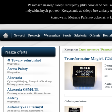
W ramach naszego sklepu stosujemy pliki cookies w celu 
indywidualnych potrzeb. Korzystanie ze sklepu bez zmiany 
32 721 86 
końcowym. Możecie Państwo dokonać w ka
support@wirele
Nowości
Promocje
Wyprzedaże
Serwis
Szkolenia
O firmie
Konta
Kategoria:
Części serwisowe
/
Pozostał
Transformator Magtek G
♻️ Towary refurbished
Wszystkie
Dostę
Access Pointy
Produ
Wszystkie
szt:
Akcesoria
Cybanty/Obejmy
,
Skrzynki/Obudowy
,
Najta
Uchwyty antenowe
,
DHL (p
Akcesoria GSM/LTE
Zestawy abonenckie
,
Wzmacniacze
,
Anteny
Galeria produktu:
Wszystkie
Automatyka i Przemysł
Akcesoria
,
Media konwertery
,