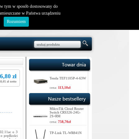
nowy klient
|
logowanie
, w tym w sposób dostosowany do
zamieszczane w Państwa urządzeniu
.
Rozumiem
6,80 zł
Tenda TEF1105P-4-63W
38,05 zł netto
cena:
113,10zł
MikroTik Cloud Router
Switch CRS326-24G-
2S+RM
cena:
758,70zł
02.11ac o 3
TP-Link TL-WR841N
 o prędkości