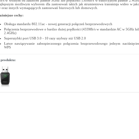
/s w wolnym od zakłóceń paśmie 5GHz lub prędkości 150Mb/s w tradycyjnym paśmie 2.4GHz
najlepszym możliwym wyborem dla zastosowań takich jak strumieniowa transmisja wideo w jak
e oraz innych wymagających zastosowań biurowych lub domowych.
żniejsze cechy:
Obsługa standardu 802.11ac - nowej generacji połączeń bezprzewodowych
Połączenia bezprzewodowe o bardzo dużej prędkości (433Mb/s w standardzie AC w 5GHz l
2.4GHz)
Superszybki port USB 3.0 - 10 razy szybszy niż USB 2.0
Łatwe nawiązywanie zabezpieczonego połączenia bezprzewodowego jednym naciśnięcie
WPS
 produktu: