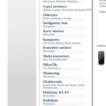
433Mb
Akcesoria
,
Modemy / Routery
,
jest 
onlin
Części serwisowe
Układy scalone
,
Pozostałe
,
Gniazda RJ45
,
Najwa
Elektryka
Kable zasilające
,
Puszki
,
Inteligentny dom
Wszystkie
Karty sieciowe
Wszystkie
Komputery
Akcesoria
,
Myszy
,
Dyski twarde
,
Galeria
Kontrolery sieciowe
Wszystkie
Media konwertery
PLC
,
RS-232/RS-485
,
MikroTik
IoT
,
Akcesoria
,
Monitoring
Akcesoria
,
Okablowanie
Patchcordy
,
Kable Zasilające
,
Kable
Telefoniczne
,
Platformy WLAN
Wszystkie
Radiolinie
Wszystkie