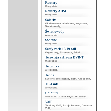
Routery
Wszystkie
Routery ADSL
Wszystkie
Solarix
Okablowanie miedziane
,
Keystone
,
Światłowody
,
Światłowody
Akcesoria
,
Switche
Wszystkie
Szafy rack 10/19 cali
Organizery
,
Akcesoria
,
Półki
,
Telewizja cyfrowa DVB-T
Wszystkie
Teltonika
Akcesoria
,
Tenda
Switche
,
Inteligentny dom
,
Akcesoria
,
TP-Link
Akcesoria
,
Ubiquiti
Akcesoria
,
Cloud Keys i Gateway
,
VoIP
Telefony VoIP
,
Stacje bazowe
,
Centrale
VoIP
,