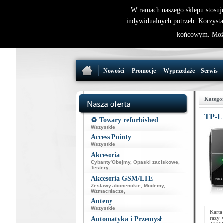
W ramach naszego sklepu stosuj
indywidualnych potrzeb. Korzysta
końcowym. Może
Nowości
Promocje
Wyprzedaże
Serwis
Katego
TP-L
♻️ Towary refurbished
Wszystkie
Access Pointy
Wszystkie
Akcesoria
Cybanty/Obejmy
,
Opaski zaciskowe
,
Testery
,
Akcesoria GSM/LTE
Zestawy abonenckie
,
Modemy
,
Wzmacniacze
,
Anteny
Wszystkie
Karta
razy 
Automatyka i Przemysł