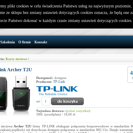
emy pliki cookies w celu świadczenia Państwu usług na najwyższym poziomie
nie ze sklepu bez zmiany ustawień dotyczących cookies oznacza, że będą one 
32 721 86 72
W koszyku jest 0 produktów(y)
cie Państwo dokonać w każdym czasie zmiany ustawień dotyczących cookies
support@wirelesslan.com.pl
Szkolenia
O firmie
Kontakt
ria:
Karty sieciowe
/
ink Archer T2U
4
Dostępność:
dostępne
TP-Link
Producent:
szt:
Najtańsza dostawa:
(
pokaż wszystkie
)
DHL (przedpłata) - 18,00 zł
 sieciowa
Archer T2U
firmy TP-LINK obsługuje połączenia bezprzewodowe w standardzie 8
większej prędkości niż dotychczas dostępne połączenia w standardzie 802.11n. Dzięki transmisji