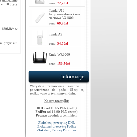
 urządzenie
cena:
72,70zł
ości HD, gry
Tenda U18
bezprzewodowa karta
sieciowa AX1800
cena:
69,70zł
ub 150Mb/s w
Tenda A9
m przycisku
cena:
54,50zł
Cudy WR3000
cena:
150,50zł
Wszystkie zamówienia złożone i
potwierdzone do godz. 15-tej są
realizowane w tym samym dniu.
Koszty przesyłki:
DHL:
od 10.65 PLN (netto)
FedEx:
od 14.90 PLN (netto)
Poczta:
zgodnie z cennikiem
Zlokalizuj przesyłkę DHL
Zlokalizuj przesyłkę FedEx
Zlokalizuj Paczkę Pocztową