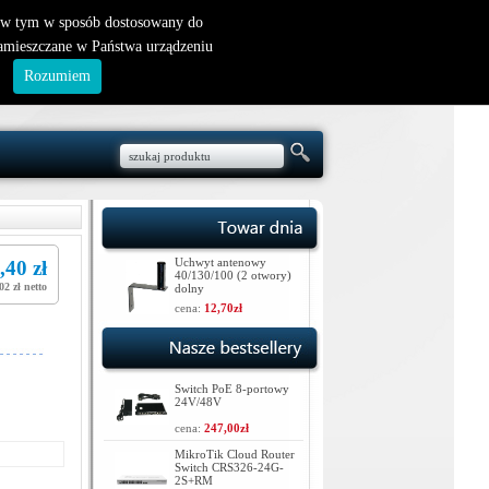
nowy klient
|
logowanie
, w tym w sposób dostosowany do
zamieszczane w Państwa urządzeniu
.
Rozumiem
Uchwyt antenowy
,40 zł
40/130/100 (2 otwory)
02 zł netto
dolny
cena:
12,70zł
Switch PoE 8-portowy
24V/48V
cena:
247,00zł
MikroTik Cloud Router
Switch CRS326-24G-
2S+RM