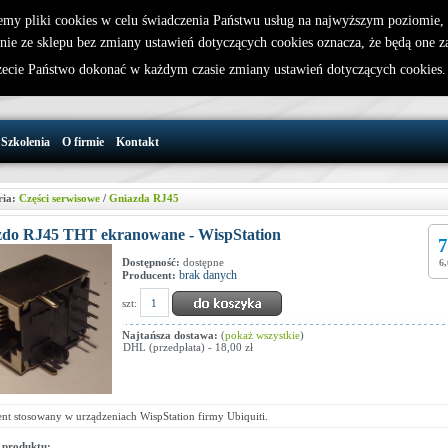
emy pliki cookies w celu świadczenia Państwu usług na najwyższym poziomie
nie ze sklepu bez zmiany ustawień dotyczących cookies oznacza, że będą one 
32 721 86 72
W koszyku jest 0 produktów(y)
cie Państwo dokonać w każdym czasie zmiany ustawień dotyczących cookies
support@wirelesslan.com.pl
Szkolenia
O firmie
Kontakt
ria:
Części serwisowe
/
Gniazda RJ45
zdo RJ45 THT ekranowane - WispStation
7
Dostępność:
dostępne
6,
brak danych
Producent:
szt:
Najtańsza dostawa:
(
pokaż wszystkie
)
DHL (przedpłata) - 18,00 zł
nt stosowany w urządzeniach WispStation firmy Ubiquiti.
 produktu: