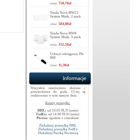
cena:
758,70zł
Tenda Nova MW12
System Mesh, 2-pack
cena:
584,80zł
Tenda Nova MW6
System Mesh, 3-pack
cena:
352,50zł
Uchwyt odciągowy PA-
800
cena:
11,30zł
Wszystkie zamówienia złożone i
potwierdzone do godz. 15-tej są
realizowane w tym samym dniu.
Koszty przesyłki:
DHL:
od 10.65 PLN (netto)
FedEx:
od 14.90 PLN (netto)
Poczta:
zgodnie z cennikiem
Zlokalizuj przesyłkę DHL
Zlokalizuj przesyłkę FedEx
Zlokalizuj Paczkę Pocztową