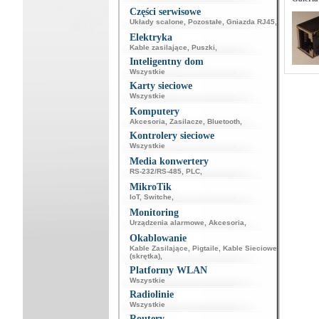
Części serwisowe
Układy scalone
,
Pozostałe
,
Gniazda RJ45
,
Elektryka
Kable zasilające
,
Puszki
,
Inteligentny dom
Wszystkie
Karty sieciowe
Wszystkie
Komputery
Akcesoria
,
Zasilacze
,
Bluetooth
,
Kontrolery sieciowe
Wszystkie
Media konwertery
RS-232/RS-485
,
PLC
,
MikroTik
IoT
,
Switche
,
Monitoring
Urządzenia alarmowe
,
Akcesoria
,
Okablowanie
Kable Zasilające
,
Pigtaile
,
Kable Sieciowe
(skrętka)
,
Platformy WLAN
Wszystkie
Radiolinie
Wszystkie
Routery