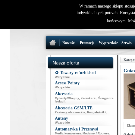
W ramach naszego sklepu stosuj
indywidualnych potrzeb. Korzysta
końcowym. Może
Nowości
Promocje
Wyprzedaże
Serwis
Katego
Gnia
♻️ Towary refurbished
Wszystkie
Access Pointy
Wszystkie
Akcesoria
Cybanty/Obejmy
,
Zaciskarki
,
Ściągacze
izolacji
,
Akcesoria GSM/LTE
Zestawy abonenckie
,
Rozgałęźniki
,
Anteny
Wszystkie
Eleme
Automatyka i Przemysł
Media konwertery
,
Modemy / Routery
,
Galeria