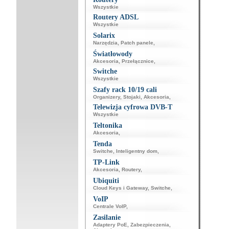
Wszystkie
Routery ADSL
Wszystkie
Solarix
Narzędzia
,
Patch panele
,
Światłowody
Akcesoria
,
Przełącznice
,
Switche
Wszystkie
Szafy rack 10/19 cali
Organizery
,
Stojaki
,
Akcesoria
,
Telewizja cyfrowa DVB-T
Wszystkie
Teltonika
Akcesoria
,
Tenda
Switche
,
Inteligentny dom
,
TP-Link
Akcesoria
,
Routery
,
Ubiquiti
Cloud Keys i Gateway
,
Switche
,
VoIP
Centrale VoIP
,
Zasilanie
Adaptery PoE
,
Zabezpieczenia
,