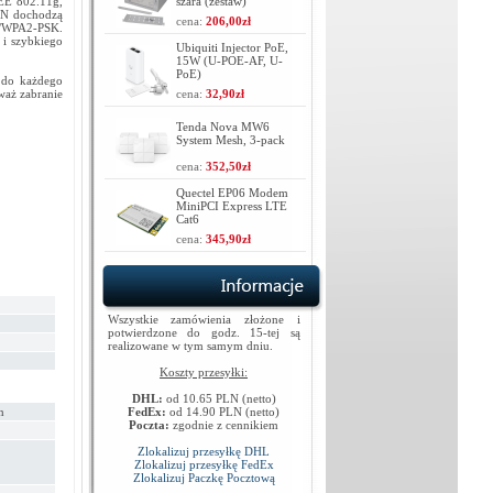
EEE 802.11g,
szara (zestaw)
3N dochodzą
cena:
206,00zł
/WPA2-PSK.
 i szybkiego
Ubiquiti Injector PoE,
15W (U-POE-AF, U-
PoE)
 do każdego
waż zabranie
cena:
32,90zł
Tenda Nova MW6
System Mesh, 3-pack
cena:
352,50zł
Quectel EP06 Modem
MiniPCI Express LTE
Cat6
cena:
345,90zł
Wszystkie zamówienia złożone i
potwierdzone do godz. 15-tej są
realizowane w tym samym dniu.
Koszty przesyłki:
DHL:
od 10.65 PLN (netto)
n
FedEx:
od 14.90 PLN (netto)
Poczta:
zgodnie z cennikiem
Zlokalizuj przesyłkę DHL
Zlokalizuj przesyłkę FedEx
Zlokalizuj Paczkę Pocztową