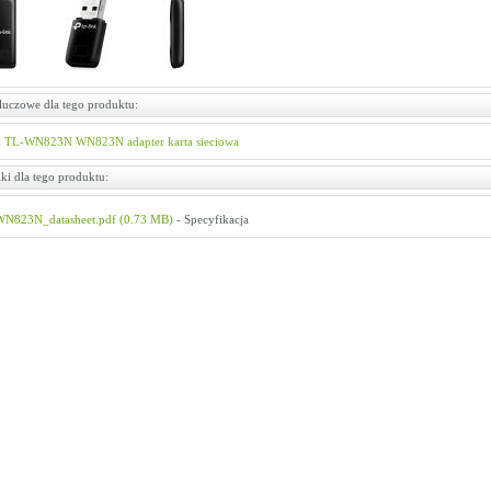
luczowe dla tego produktu:
k
TL-WN823N
WN823N
adapter
karta sieciowa
ki dla tego produktu:
N823N_datasheet.pdf (0.73 MB)
- Specyfikacja