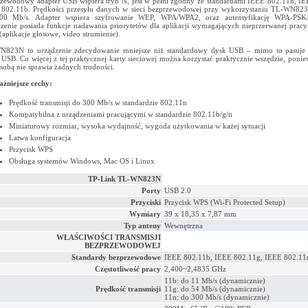
zewodowy adapter USB wspiera tryb N, jest w pełni zgodny ze standardami IEEE 802.11n, I
802.11b. Prędkości przesyłu danych w sieci bezprzewodowej przy wykorzystaniu TL-WN82
00 Mb/s. Adapter wspiera szyfrowanie WEP, WPA/WPA2, oraz autentyfikację WPA-PSK
zenie posiada funkcje nadawania priorytetów dla aplikacji wymagających nieprzerwanej pracy
 (aplikacje głosowe, video strumienie).
N823N to urządzenie zdecydowanie mniejsze niż standardowy dysk USB – mimo to pasuje
 USB. Co więcej z tej praktycznej karty sieciowej można korzystać praktycznie wszędzie, ponie
e sobą nie sprawia żadnych trudności.
żniejsze cechy:
Prędkość transmisji do 300 Mb/s w standardzie 802.11n
Kompatybilna z urządzeniami pracującymi w standardzie 802.11b/g/n
Miniaturowy rozmiar, wysoka wydajność, wygoda użytkowania w każej sytuacji
Łatwa konfiguracja
Przycisk WPS
Obsługa systemów Windows, Mac OS i Linux
TP-Link TL-WN823N
Porty
USB 2.0
Przyciski
Przycisk WPS (Wi-Fi Protected Setup)
Wymiary
39 x 18,35 x 7,87 mm
Typ anteny
Wewnętrzna
WŁAŚCIWOŚCI TRANSMISJI
BEZPRZEWODOWEJ
Standardy bezprzewodowe
IEEE 802.11b, IEEE 802.11g, IEEE 802.11
Częstotliwość pracy
2,400~2,4835 GHz
11b: do 11 Mb/s (dynamicznie)
Prędkość transmisji
11g: do 54 Mb/s (dynamicznie)
11n: do 300 Mb/s (dynamicznie)