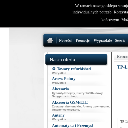
W ramach naszego sklepu stosuj
indywidualnych potrzeb. Korzysta
końcowym. Może
Nowości
Promocje
Wyprzedaże
Serwis
Katego
TP-L
♻️ Towary refurbished
Wszystkie
Access Pointy
Wszystkie
Akcesoria
Cybanty/Obejmy
,
Skrzynki/Obudowy
,
Ściągacze izolacji
,
Akcesoria GSM/LTE
Zestawy abonenckie
,
Anteny zewnętrzne
,
Anteny wewnętrzne
,
Anteny
Wszystkie
TP-L
Automatyka i Przemysł