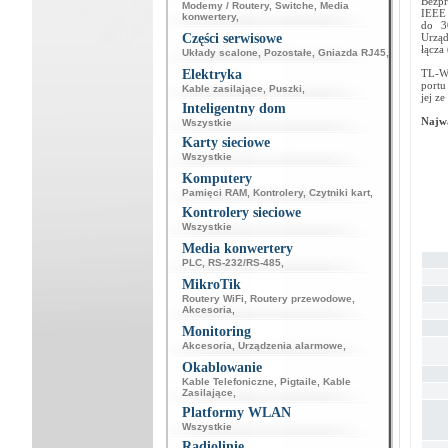
Bezpr
Modemy / Routery
,
Switche
,
Media
IEEE 
konwertery
,
do 3
Części serwisowe
Urząd
łącza
Układy scalone
,
Pozostałe
,
Gniazda RJ45
,
Elektryka
TL-W
portu
Kable zasilające
,
Puszki
,
jej z
Inteligentny dom
Najwa
Wszystkie
Karty sieciowe
Wszystkie
Komputery
Pamięci RAM
,
Kontrolery
,
Czytniki kart
,
Kontrolery sieciowe
Wszystkie
Media konwertery
PLC
,
RS-232/RS-485
,
MikroTik
Routery WiFi
,
Routery przewodowe
,
Akcesoria
,
Monitoring
Akcesoria
,
Urządzenia alarmowe
,
Okablowanie
Kable Telefoniczne
,
Pigtaile
,
Kable
Zasilające
,
Platformy WLAN
Wszystkie
Radiolinie