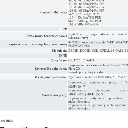
300M: -65dBm@10% PER
270M: -65dBm@10% PER
130M: -68dBm@10% PER
108M: -68dBm@10% PER
Czułość odbiornika
54M: -72dBm@10% PER
11M: -85dBm@8% PER
6M: -87dBm@10% PER
1M:-93dBm@8% PER
EIRP
Tryb Klient (obsługa połączeń w trybie A
Tryby pracy bezprzewodowej
Infrastruktury)
64/128-bitowe szyfrowanie WEP, WPA/W
Bezpieczeństwo transmisji bezprzewodowej
PSK/WPA2-PSK
Modulacja
DBPSK, DQPSK, CCK, OFDM, 16-QAM, 6
INNE
Certyfikaty
CE, FCC, IC, RoHS
Bezprzewodowa karta sieciowa TL-WN823N
Zawartość opakowania
Płyta CD
Instrukcja szybkiej instalacji
Wymagania systemowe
Zgodność z Windows 10/8.1/8/7/XP, Mac OS
Dopuszczalna temperatura pracy
(32℉~104℉)
Dopuszczalna temperatura przecho
-40℃~70℃ (-40℉~158℉)
Środowisko pracy
Dopuszczalna wilgotność powietrza:
niekondensująca
Dopuszczalna wilgotność przechowywania
niekondensująca
 produktu: