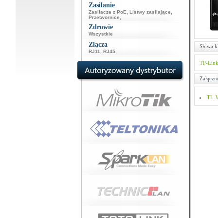
Zasilanie
Zasilacze z PoE
,
Listwy zasilające
,
Przetwornice
,
Zdrowie
Wszystkie
Złącza
Słowa k
RJ11
,
RJ45
,
TP-Lin
Załączni
TL-W