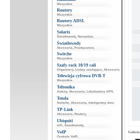
Wszystkie
Routery
Wszystkie
Routery ADSL
Wszystkie
Solarix
Światłowody
,
Narzędzia
,
Światłowody
Akcesoria
,
Przełącznice
,
Switche
Wszystkie
Szafy rack 10/19 cali
Organizery
,
Listwy zasilające
,
Akcesoria
,
Telewizja cyfrowa DVB-T
Wszystkie
Teltonika
Anteny
,
Akcesoria
,
Lokalizatory GPS
,
Tenda
Switche
,
Akcesoria
,
Inteligentny dom
,
TP-Link
Akcesoria
,
Routery
,
Ubiquiti
mFi
,
Światłowody
,
VoIP
Galeria
Centrale VoIP
,