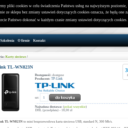
emy pliki cookies w celu świadczenia Państwu usług na najwyższym poziomie
nie ze sklepu bez zmiany ustawień dotyczących cookies oznacza, że będą one 
32 721 86 72
W koszyku jest 0 produktów(y)
cie Państwo dokonać w każdym czasie zmiany ustawień dotyczących cookies
support@wirelesslan.com.pl
Szkolenia
O firmie
Kontakt
ria:
Karty sieciowe
/
ink TL-WN823N
3
Dostępność:
dostępne
TP-Link
Producent:
szt:
Najtańsza dostawa:
(
pokaż wszystkie
)
DHL (przedpłata) - 18,00 zł
ink TL-WN823N
to mini bezprzewodowa karta sieciowa USB, standard N, 300 Mb/s.