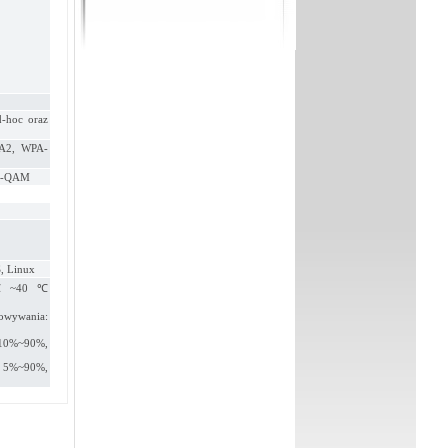
d-hoc oraz
PA2, WPA-
4-QAM
, Linux
: 0℃~40℃
wywania:
 10%~90%,
: 5%~90%,