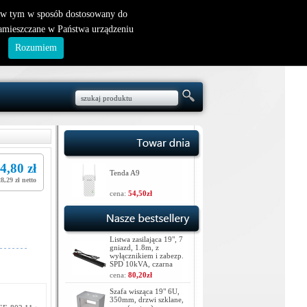
nowy klient
|
logowanie
, w tym w sposób dostosowany do
zamieszczane w Państwa urządzeniu
.
Rozumiem
4,80 zł
Tenda A9
28,29 zł netto
cena:
54,50zł
Listwa zasilająca 19", 7
gniazd, 1.8m, z
wyłącznikiem i zabezp.
SPD 10kVA, czarna
cena:
80,20zł
Szafa wisząca 19" 6U,
350mm, drzwi szklane,