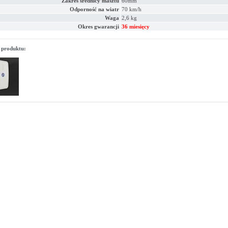
Zakres średnicy masztu
60mm
Odporność na wiatr
70 km/h
Waga
2,6 kg
Okres gwarancji
36 miesięcy
 produktu: