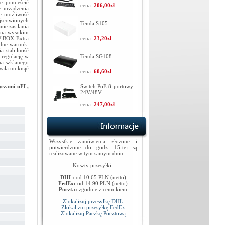
ie pomieścić
cena:
206,00zł
 urządzenia
e możliwość
ejscowionych
Tenda S105
ie zasilania
ź na wysokim
 WiBOX Extra
cena:
23,20zł
dne warunki
 stabilność
 regulację w
Tenda SG108
na szklanego
wala uniknąć
cena:
60,60zł
łączami uFL,
Switch PoE 8-portowy
24V/48V
cena:
247,00zł
Wszystkie zamówienia złożone i
potwierdzone do godz. 15-tej są
realizowane w tym samym dniu.
Koszty przesyłki:
DHL:
od 10.65 PLN (netto)
FedEx:
od 14.90 PLN (netto)
Poczta:
zgodnie z cennikiem
Zlokalizuj przesyłkę DHL
Zlokalizuj przesyłkę FedEx
Zlokalizuj Paczkę Pocztową