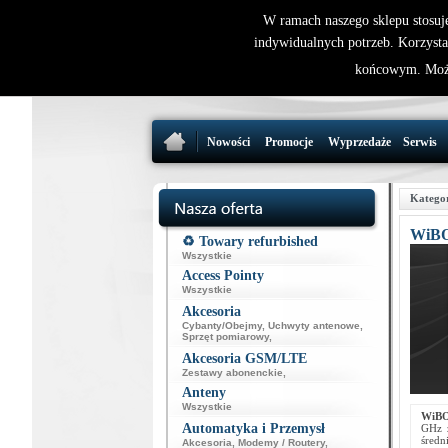
W ramach naszego sklepu stosuj
indywidualnych potrzeb. Korzysta
końcowym. Może
Nowości
Promocje
Wyprzedaże
Serwis
Katego
WiBO
♻️ Towary refurbished
Wszystkie
Access Pointy
Wszystkie
Akcesoria
Cybanty/Obejmy
,
Uchwyty antenowe
,
Sprzęt pomiarowy
,
Akcesoria GSM/LTE
Zestawy abonenckie
,
Anteny
Wszystkie
WiBO
Automatyka i Przemysł
GHz z
śred
Akcesoria
,
Modemy / Routery
,