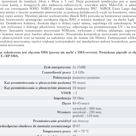
 (przestrzeń do instalacji 24cm x 46cm x 5 cm). Duża przestrzeń instalacyjna jest w stan
ycznie każdą z dostępnych płyt nadawczo-odbiorczych, wszystkie płyty MikroTik, a także
iti czy rozwiązania SOHO. WiBOX posiada klasę szczelności IP67. WiBOX Extra Large daj
racji anteny z innymi systemami antenowymi za pomocą dodatkowych wyjść na konektory, umi
nej części anteny. Wysokiej jakości wodoszczelny dławik RJ45 pozwala na bezstresowe zastosowan
bez konieczności stresującego zaciskania złącza RJ45 w miejscu instalacji (np. na dachu bąd
ie). Dodatkowy kołnierz, dookoła złącz w dolnej części anteny, zapobiega ich zamoknięciu.
 jest wykonany z dobrego jakościowo tworzywa, odpornego na promieniowanie UV i na tru
owe. Specjalnie wzmacniane mocowanie WiMount, wykonane z włókna szklanego, zapewnia
o systemu nawet przy bardzo silnym wietrze. Nowatorska konstrukcja mocowania pozwala na
 płaszczyznach oraz na montaż na naścienny oraz do masztu (do 60mm). Zastosowanie włók
produkcji mocowania, oprócz większej wytrzymałości niż standardowe stalowe konstrukcje, poz
ienia mocowania.
a zakończona jest złączem SMA (proszę nie mylić z SMA reverse). Posiadamy pigtaile ze z
 i RP SMA.
Zysk energetyczny
2x 15dBi
Częstotliwość pracy
2,4 GHz
Polaryzacja
pionowa i pozioma
Kąt promieniowania w płaszczyźnie poziomej
90 stopni
Kąt promieniowania w płaszczyźnie pionowej
10 stopni
VSWR
< 2
Impedancja
50 Ohm
Złącze
RJ-45/sma/ż
wysokość - 490 mm,
Wymiary
szerokość - 290 mm,
grubość - 110 mm.
Promieniowanie przód/tył
nie dotyczy
odoodporna obudowa do montażu zewnętrznego
IP 67
Temperatura pracy
-40 + 70 °C