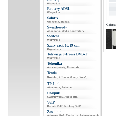
Wszystkie
Routery ADSL
Wszystkie
Solarix
Gniazdka
,
Złącza
,
Galeria
Światłowody
Akcesoria
,
Media konwertery
,
Switche
Wszystkie
Szafy rack 10/19 cali
Organizery
,
Telewizja cyfrowa DVB-T
Wszystkie
Teltonika
Access pointy
,
Akcesoria
,
Tenda
Switche
,
⚡ Tenda Money Back!
,
TP-Link
Akcesoria
,
Switche
,
Ubiquiti
Światłowody
,
Akcesoria
,
VoIP
Bramki VoIP
,
Telefony VoIP
,
Zasilanie
Adaptery PoE
,
Zasilacze
,
Zabezpieczenia
,