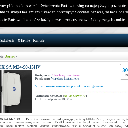
emy pliki cookies w celu świadczenia Państwu usług na najwyższym poziomie
nie ze sklepu bez zmiany ustawień dotyczących cookies oznacza, że będą one 
32 721 86 72
W koszyku jest 0 produktów(y)
cie Państwo dokonać w każdym czasie zmiany ustawień dotyczących cookies
support@wirelesslan.com.pl
Szkolenia
O firmie
Kontakt
ria:
Anteny
/
X SA M24-90-15HV
30
Dostępność:
Chwilowy brak towaru
24
Wireless Instruments
Producent:
Możesz
zarezerwować
ten produkt po zalogowaniu.
Najtańsza dostawa:
(
pokaż wszystkie
)
DHL (przedpłata) - 18,00 zł
X SA M24-90-15HV
jest sektorową dwupolaryzacyjną anteną MIMO 2x2 pracującą na często
 zyskiem energetycznym na poziomie 15 dBi. Antena jest dedykowana do tworzenia stacji
nim, bądź małym zasięgu. Antena zintegrowana jest z wysokiej jakości obudową W