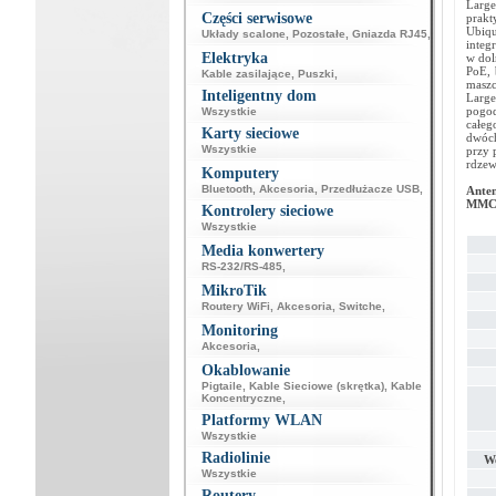
Large
Części serwisowe
prakt
Ubiqu
Układy scalone
,
Pozostałe
,
Gniazda RJ45
,
integ
Elektryka
w dol
PoE, 
Kable zasilające
,
Puszki
,
maszc
Inteligentny dom
Large
pogod
Wszystkie
całeg
Karty sieciowe
dwóch
Wszystkie
przy 
rdzew
Komputery
Bluetooth
,
Akcesoria
,
Przedłużacze USB
,
Anten
MMCX
Kontrolery sieciowe
Wszystkie
Media konwertery
RS-232/RS-485
,
MikroTik
Routery WiFi
,
Akcesoria
,
Switche
,
Monitoring
Akcesoria
,
Okablowanie
Pigtaile
,
Kable Sieciowe (skrętka)
,
Kable
Koncentryczne
,
Platformy WLAN
Wszystkie
Radiolinie
W
Wszystkie
Routery