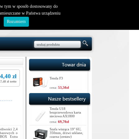
nowy klient
|
logowanie
, w tym w sposób dostosowany do
zamieszczane w Państwa urządzeniu
.
Rozumiem
4,40 zł
Tenda F3
7,48 zł netto
cena:
53,50zł
Tenda U18
bezprzewodowa karta
sieciowa AX1800
cena:
69,70zł
tliwości 2,4
Szafa wisząca 19" 6U,
 bazowych o
350mm, drzwi szklane,
iBOX Extra
czarna (zestaw)